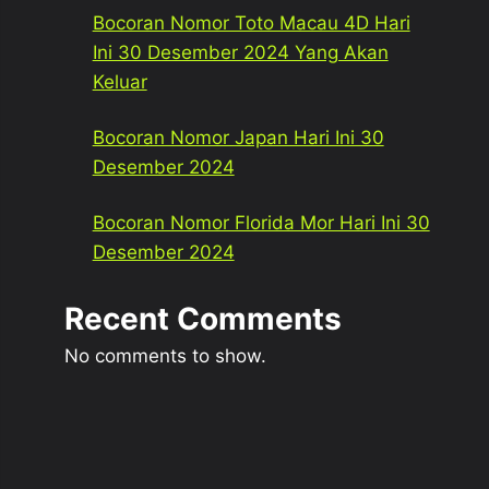
Bocoran Nomor Toto Macau 4D Hari
Ini 30 Desember 2024 Yang Akan
Keluar
Bocoran Nomor Japan Hari Ini 30
Desember 2024
Bocoran Nomor Florida Mor Hari Ini 30
Desember 2024
Recent Comments
No comments to show.