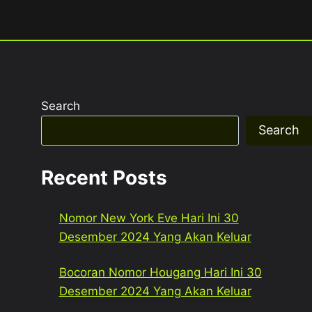
Search
Search
Recent Posts
Nomor New York Eve Hari Ini 30
Desember 2024 Yang Akan Keluar
Bocoran Nomor Hougang Hari Ini 30
Desember 2024 Yang Akan Keluar