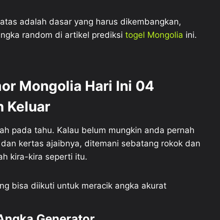
i atas adalah dasar yang harus dikembangkan,
ngka random di artikel prediksi
togel Mongolia
ini.
r Mongolia Hari Ini 04
 Keluar
h pada tahu. Kalau belum mungkin anda pernah
an kertas ajaibnya, ditemani sebatang rokok dan
kira-kira seperti itu.
ng bisa diikuti untuk meracik angka akurat
Angka Generator