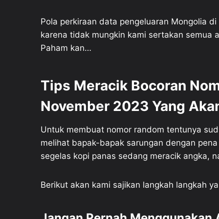
Pola perkiraan data pengeluaran Mongolia d
karena tidak mungkin kami sertakan semua a
Paham kan…
Tips Meracik Bocoran
Nomo
November 2023 Yang Akan
Untuk membuat nomor random tentunya suda
melihat bapak-bapak sarungan dengan pena d
segelas kopi panas sedang meracik angka, nah 
Berikut akan kami sajikan langkah langkah ya
Jangan Pernah Menggunakan 