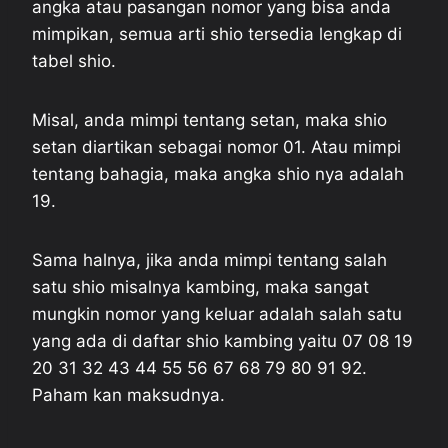
angka atau pasangan nomor yang bisa anda
mimpikan, semua arti shio tersedia lengkap di
tabel shio.
Misal, anda mimpi tentang setan, maka shio
setan diartikan sebagai nomor 01. Atau mimpi
tentang bahagia, maka angka shio nya adalah
19.
Sama halnya, jika anda mimpi tentang salah
satu shio misalnya kambing, maka sangat
mungkin nomor yang keluar adalah salah satu
yang ada di daftar shio kambing yaitu 07 08 19
20 31 32 43 44 55 56 67 68 79 80 91 92.
Paham kan maksudnya.