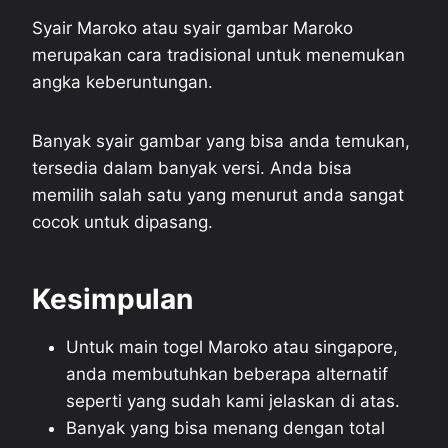
Syair Maroko atau syair gambar Maroko
merupakan cara tradisional untuk menemukan
angka keberuntungan.
Banyak syair gambar yang bisa anda temukan,
tersedia dalam banyak versi. Anda bisa
memilih salah satu yang menurut anda sangat
cocok untuk dipasang.
Kesimpulan
Untuk main togel Maroko atau singapore,
anda membutuhkan beberapa alternatif
seperti yang sudah kami jelaskan di atas.
Banyak yang bisa menang dengan total