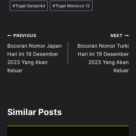
#
Togel Genjot4d
#
Togel Morocco 12
Post
PREVIOUS
NEXT
Bocoran Nomor Japan
Bocoran Nomor Turki
navigation
Hari Ini 19 Desember
Hari Ini 19 Desember
2023 Yang Akan
2023 Yang Akan
Keluar
Keluar
Similar Posts