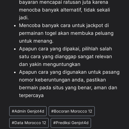
bayaran mencapai ratusan juta karena
menocba banyak alternatif, tidak sekali
jadi.
Mencoba banyak cara untuk jackpot di
permainan togel akan membuka peluang
untuk menang.
Apapun cara yang dipakai, pilihlah salah
satu cara yang dianggap sangat relevan
dan yakin menguntungkan
Apapun cara yang digunakan untuk pasang
nomor keberuntungan anda, pastikan
bermain pada situs yang benar, aman dan
terpercaya
Post
#
Admin Genjot4d
#
Bocoran Morocco 12
Tags:
#
Data Morocco 12
#
Prediksi Genjot4d