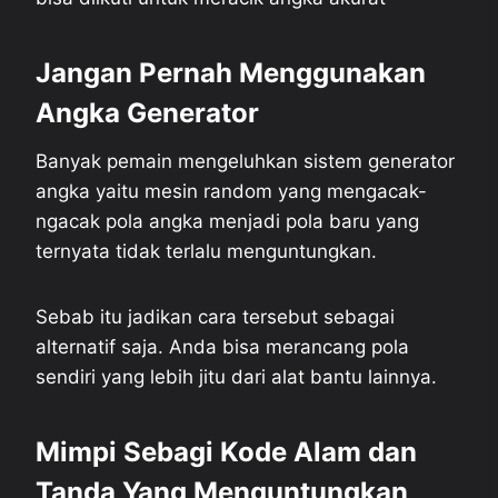
Jangan Pernah Menggunakan
Angka Generator
Banyak pemain mengeluhkan sistem generator
angka yaitu mesin random yang mengacak-
ngacak pola angka menjadi pola baru yang
ternyata tidak terlalu menguntungkan.
Sebab itu jadikan cara tersebut sebagai
alternatif saja. Anda bisa merancang pola
sendiri yang lebih jitu dari alat bantu lainnya.
Mimpi Sebagi Kode Alam dan
Tanda Yang Menguntungkan