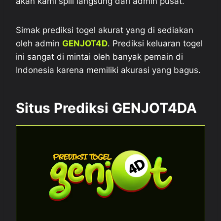
akan kami spill langsung dari admin pusat.
Simak prediksi togel akurat yang di sediakan
oleh admin
GENJOT4D
. Prediksi keluaran togel
ini sangat di mintai oleh banyak pemain di
Indonesia karena memiliki akurasi yang bagus.
Situs Prediksi GENJOT4DA