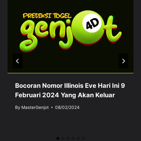
Bocoran Nomor Illinois Eve Hari Ini 9
Februari 2024 Yang Akan Keluar
By
MasterGenjot
08/02/2024