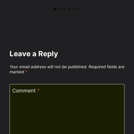
Leave a Reply
Your email address will not be published.
Required fields are
marked
*
Comment
*