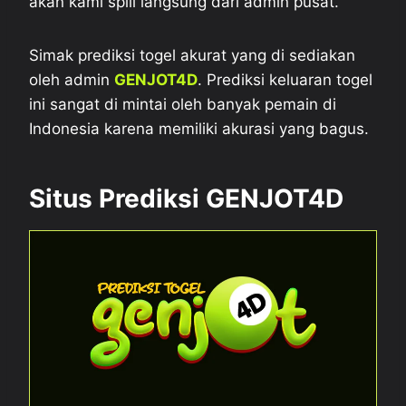
akan kami spill langsung dari admin pusat.
Simak prediksi togel akurat yang di sediakan
oleh admin
GENJOT4D
. Prediksi keluaran togel
ini sangat di mintai oleh banyak pemain di
Indonesia karena memiliki akurasi yang bagus.
Situs Prediksi GENJOT4D