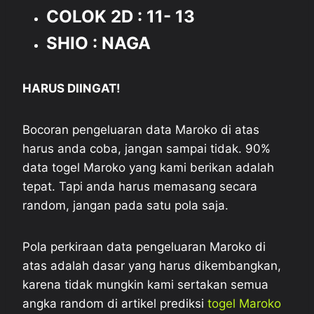
COLOK 2D : 11- 13
SHIO : NAGA
HARUS DIINGAT!
Bocoran pengeluaran data Maroko di atas
harus anda coba, jangan sampai tidak. 90%
data togel Maroko yang kami berikan adalah
tepat. Tapi anda harus memasang secara
random, jangan pada satu pola saja.
Pola perkiraan data pengeluaran Maroko di
atas adalah dasar yang harus dikembangkan,
karena tidak mungkin kami sertakan semua
angka random di artikel prediksi
togel Maroko