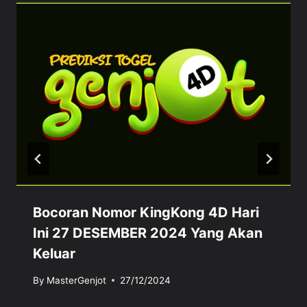
Bocoran Nomor KingKong 4D Hari
Ini 27 DESEMBER 2024 Yang Akan
Keluar
By
MasterGenjot
27/12/2024