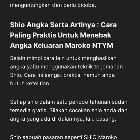
menguntungkan dan perlu dicoba.
Shio Angka Serta Artinya : Cara
Paling Praktis Untuk Menebak
Angka Keluaran Maroko NTYM
Selain mimpi cara lain untuk menghasilkan
angka yaitu menggunakan teknik terjemahan
Shio. Cara ini sangat praktis, namun anda
butuh ketelitian.
Setiap shio dalam satu periode tahunan sudah
tersedia gratis. Silakan cocokan shio anda dan
angka yang ada di dalamnya, lalu pasang.
Shio sebuah pasaran seperti SHIO Maroko