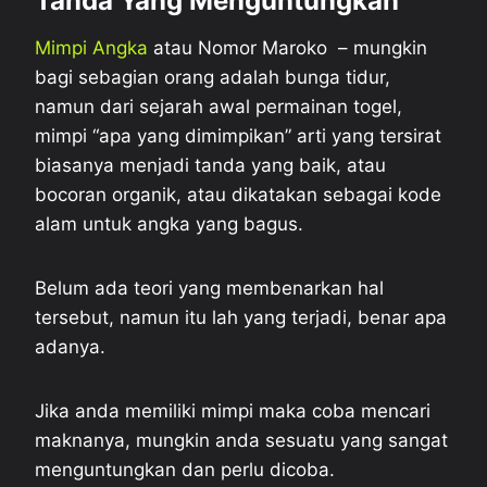
Tanda Yang Menguntungkan
Mimpi Angka
atau Nomor Maroko – mungkin
bagi sebagian orang adalah bunga tidur,
namun dari sejarah awal permainan togel,
mimpi “apa yang dimimpikan” arti yang tersirat
biasanya menjadi tanda yang baik, atau
bocoran organik, atau dikatakan sebagai kode
alam untuk angka yang bagus.
Belum ada teori yang membenarkan hal
tersebut, namun itu lah yang terjadi, benar apa
adanya.
Jika anda memiliki mimpi maka coba mencari
maknanya, mungkin anda sesuatu yang sangat
menguntungkan dan perlu dicoba.