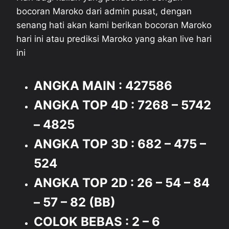
bocoran Maroko dari admin pusat, dengan
senang hati akan kami berikan bocoran Maroko
hari ini atau prediksi Maroko yang akan live hari
ini
ANGKA MAIN : 427586
ANGKA TOP 4D : 7268 – 5742
– 4825
ANGKA TOP 3D : 682 – 475 –
524
ANGKA TOP 2D : 26 – 54 – 84
– 57 – 82 (BB)
COLOK BEBAS : 2 – 6