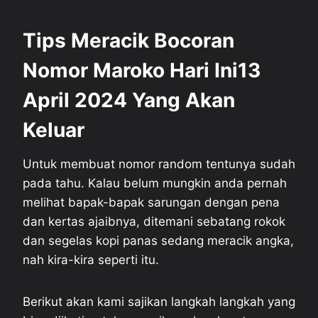
Tips Meracik Bocoran
Nomor Maroko Hari Ini13
April 2024 Yang Akan
Keluar
Untuk membuat nomor random tentunya sudah
pada tahu. Kalau belum mungkin anda pernah
melihat bapak-bapak sarungan dengan pena
dan kertas ajaibnya, ditemani sebatang rokok
dan segelas kopi panas sedang meracik angka,
nah kira-kira seperti itu.
Berikut akan kami sajikan langkah langkah yang