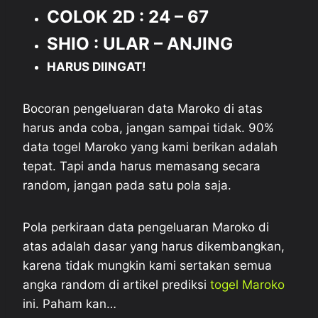
COLOK 2D : 24 – 67
SHIO : ULAR – ANJING
HARUS DIINGAT!
Bocoran pengeluaran data Maroko di atas
harus anda coba, jangan sampai tidak. 90%
data togel Maroko yang kami berikan adalah
tepat. Tapi anda harus memasang secara
random, jangan pada satu pola saja.
Pola perkiraan data pengeluaran Maroko di
atas adalah dasar yang harus dikembangkan,
karena tidak mungkin kami sertakan semua
angka random di artikel prediksi
togel Maroko
ini. Paham kan…