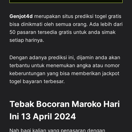
Genjot4d
merupakan situs prediksi togel gratis
bisa dinikmati oleh semua orang. Ada lebih dari
50 pasaran tersedia gratis untuk anda simak
setiap harinya.
Dengan adanya prediksi ini, dijamin anda akan
terbantu untuk menemukan angka atau nomor
keberuntungan yang bisa memberikan jackpot
togel bayaran terbesar.
Tebak Bocoran Maroko Hari
Ini 13 April 2024
Nah bagi kalian yang penasaran dengan