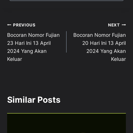
Post
PREVIOUS
NEXT
Bocoran Nomor Fujian
Bocoran Nomor Fujian
navigation
23 Hari Ini 13 April
20 Hari Ini 13 April
2024 Yang Akan
2024 Yang Akan
Keluar
Keluar
Similar Posts