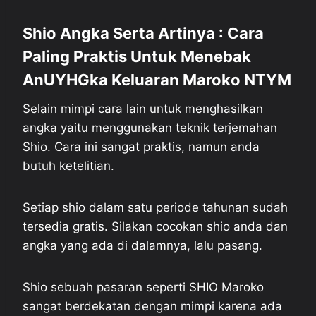
Shio Angka Serta Artinya : Cara
Paling Praktis Untuk Menebak
AnUYHGka Keluaran Maroko NTYM
Selain mimpi cara lain untuk menghasilkan
angka yaitu menggunakan teknik terjemahan
Shio. Cara ini sangat praktis, namun anda
butuh ketelitian.
Setiap shio dalam satu periode tahunan sudah
tersedia gratis. Silakan cocokan shio anda dan
angka yang ada di dalamnya, lalu pasang.
Shio sebuah pasaran seperti SHIO Maroko
sangat berdekatan dengan mimpi karena ada