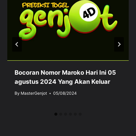
Bocoran Nomor Maroko Hari Ini 05
agustus 2024 Yang Akan Keluar
By
MasterGenjot
05/08/2024