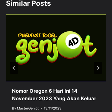
Similar Posts
Nomor Oregon 6 Hari Ini 14
November 2023 Yang Akan Keluar
By
MasterGenjot
13/11/2023