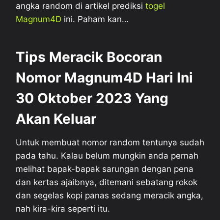
angka random di artikel prediksi
togel
Magnum4D
ini. Paham kan…
Tips Meracik Bocoran
Nomor
Magnum4D
Hari Ini
30 Oktober 2023 Yang
Akan Keluar
Untuk membuat nomor random tentunya sudah
pada tahu. Kalau belum mungkin anda pernah
melihat bapak-bapak sarungan dengan pena
dan kertas ajaibnya, ditemani sebatang rokok
dan segelas kopi panas sedang meracik angka,
nah kira-kira seperti itu.