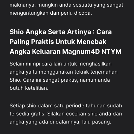
maknanya, mungkin anda sesuatu yang sangat
menguntungkan dan perlu dicoba.
Shio Angka Serta Artinya : Cara
Paling Praktis Untuk Menebak
Angka Keluaran Magnum4D NTYM
Selain mimpi cara lain untuk menghasilkan
angka yaitu menggunakan teknik terjemahan
Shio. Cara ini sangat praktis, namun anda
butuh ketelitian.
Setiap shio dalam satu periode tahunan sudah
tersedia gratis. Silakan cocokan shio anda dan
angka yang ada di dalamnya, lalu pasang.