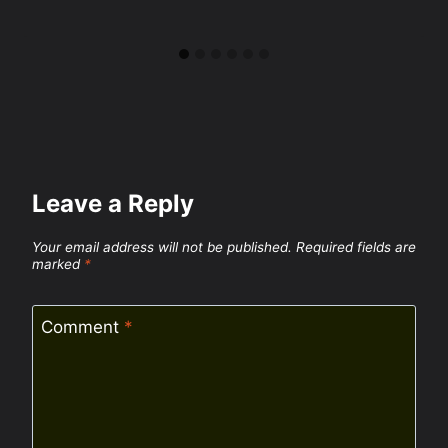
Leave a Reply
Your email address will not be published.
Required fields are
marked
*
Comment
*