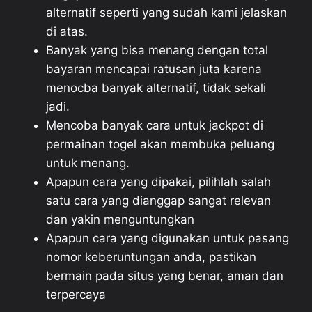
alternatif seperti yang sudah kami jelaskan
di atas.
Banyak yang bisa menang dengan total
bayaran mencapai ratusan juta karena
menocba banyak alternatif, tidak sekali
jadi.
Mencoba banyak cara untuk jackpot di
permainan togel akan membuka peluang
untuk menang.
Apapun cara yang dipakai, pilihlah salah
satu cara yang dianggap sangat relevan
dan yakin menguntungkan
Apapun cara yang digunakan untuk pasang
nomor keberuntungan anda, pastikan
bermain pada situs yang benar, aman dan
terpercaya