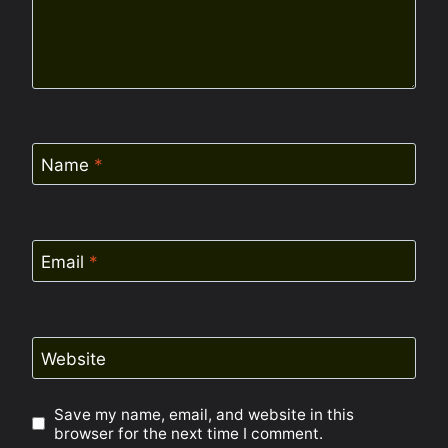
Name
*
Email
*
Website
Save my name, email, and website in this
browser for the next time I comment.