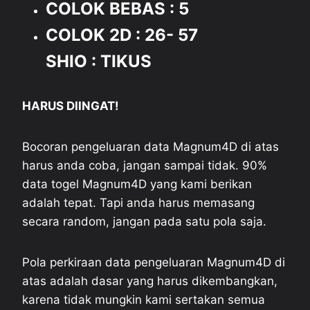
COLOK BEBAS : 5
COLOK 2D : 26- 57
SHIO : TIKUS
HARUS DIINGAT!
Bocoran pengeluaran data Magnum4D di atas
harus anda coba, jangan sampai tidak. 90%
data togel Magnum4D yang kami berikan
adalah tepat. Tapi anda harus memasang
secara random, jangan pada satu pola saja.
Pola perkiraan data pengeluaran Magnum4D di
atas adalah dasar yang harus dikembangkan,
karena tidak mungkin kami sertakan semua