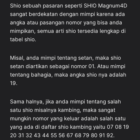
Shio sebuah pasaran seperti SHIO Magnum4D
sangat berdekatan dengan mimpi karena ada
angka atau pasangan nomor yang bisa anda
mimpikan, semua arti shio tersedia lengkap di
tabel shio.
Misal, anda mimpi tentang setan, maka shio
setan diartikan sebagai nomor 01. Atau mimpi
tentang bahagia, maka angka shio nya adalah
19.
Sama halnya, jika anda mimpi tentang salah
satu shio misalnya kambing, maka sangat
mungkin nomor yang keluar adalah salah satu
yang ada di daftar shio kambing yaitu 07 08 19
20 31 32 43 44 55 56 67 68 79 80 91 92.