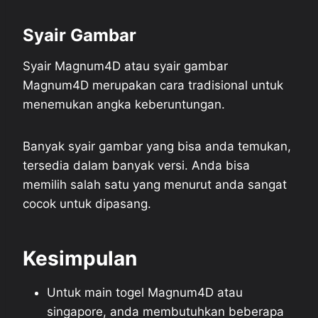
Syair Gambar
Syair Magnum4D atau syair gambar
Magnum4D merupakan cara tradisional untuk
menemukan angka keberuntungan.
Banyak syair gambar yang bisa anda temukan,
tersedia dalam banyak versi. Anda bisa
memilih salah satu yang menurut anda sangat
cocok untuk dipasang.
Kesimpulan
Untuk main togel Magnum4D atau
singapore, anda membutuhkan beberapa