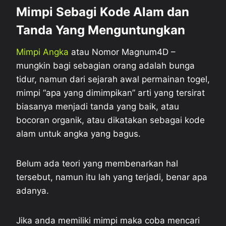
Mimpi Sebagi Kode Alam dan
Tanda Yang Menguntungkan
Mimpi Angka
atau Nomor Magnum4D –
mungkin bagi sebagian orang adalah bunga
tidur, namun dari sejarah awal permainan togel,
mimpi “apa yang dimimpikan” arti yang tersirat
biasanya menjadi tanda yang baik, atau
bocoran organik, atau dikatakan sebagai kode
alam untuk angka yang bagus.
Belum ada teori yang membenarkan hal
tersebut, namun itu lah yang terjadi, benar apa
adanya.
Jika anda memiliki mimpi maka coba mencari