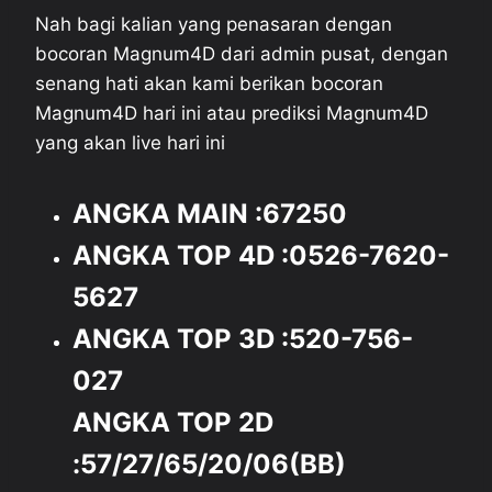
Nah bagi kalian yang penasaran dengan
bocoran Magnum4D dari admin pusat, dengan
senang hati akan kami berikan bocoran
Magnum4D hari ini atau prediksi Magnum4D
yang akan live hari ini
ANGKA MAIN :67250
ANGKA TOP 4D :0526-7620-
5627
ANGKA TOP 3D :520-756-
027
ANGKA TOP 2D
:57/27/65/20/06(BB)