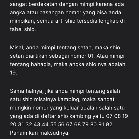
sangat berdekatan dengan mimpi karena ada
angka atau pasangan nomor yang bisa anda
mimpikan, semua arti shio tersedia lengkap di
tabel shio.
Misal, anda mimpi tentang setan, maka shio
setan diartikan sebagai nomor 01. Atau mimpi
tentang bahagia, maka angka shio nya adalah
19.
Sama halnya, jika anda mimpi tentang salah
satu shio misalnya kambing, maka sangat
mungkin nomor yang keluar adalah salah satu
yang ada di daftar shio kambing yaitu 07 08 19
20 31 32 43 44 55 56 67 68 79 80 91 92.
Paham kan maksudnya.