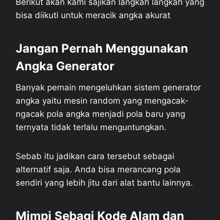
Berikut akan kami sajikan langkah langkah yang
bisa diikuti untuk meracik angka akurat
Jangan Pernah Menggunakan
Angka Generator
Banyak pemain mengeluhkan sistem generator
angka yaitu mesin random yang mengacak-
ngacak pola angka menjadi pola baru yang
ternyata tidak terlalu menguntungkan.
Sebab itu jadikan cara tersebut sebagai
alternatif saja. Anda bisa merancang pola
sendiri yang lebih jitu dari alat bantu lainnya.
Mimpi Sebagi Kode Alam dan