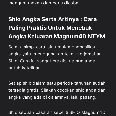
menguntungkan dan perlu dicoba.
Shio Angka Serta Artinya : Cara
Paling Praktis Untuk Menebak
Angka Keluaran Magnum4D NTYM
Selain mimpi cara lain untuk menghasilkan
angka yaitu menggunakan teknik terjemahan
Shio. Cara ini sangat praktis, namun anda
butuh ketelitian.
Setiap shio dalam satu periode tahunan sudah
tersedia gratis. Silakan cocokan shio anda dan
angka yang ada di dalamnya, lalu pasang.
Shio sebuah pasaran seperti SHIO Magnum4D