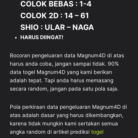
COLOK BEBAS : 1-4
COLOK 2D : 14 – 61
SHIO : ULAR – NAGA
HARUS DIINGAT!
Bocoran pengeluaran data Magnum4D di atas
harus anda coba, jangan sampai tidak. 90%
data togel Magnum4D yang kami berikan
adalah tepat. Tapi anda harus memasang
secara random, jangan pada satu pola saja.
Pola perkiraan data pengeluaran Magnum4D di
atas adalah dasar yang harus dikembangkan,
karena tidak mungkin kami sertakan semua
angka random di artikel prediksi
togel