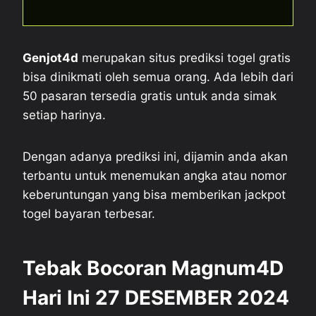
Genjot4d
merupakan situs prediksi togel gratis
bisa dinikmati oleh semua orang. Ada lebih dari
50 pasaran tersedia gratis untuk anda simak
setiap harinya.
Dengan adanya prediksi ini, dijamin anda akan
terbantu untuk menemukan angka atau nomor
keberuntungan yang bisa memberikan jackpot
togel bayaran terbesar.
Tebak Bocoran Magnum4D
Hari Ini 27 DESEMBER 2024