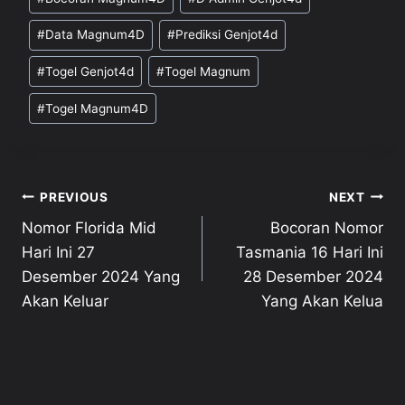
Tags:
#
Data Magnum4D
#
Prediksi Genjot4d
#
Togel Genjot4d
#
Togel Magnum
#
Togel Magnum4D
Post
PREVIOUS
NEXT
Nomor Florida Mid
Bocoran Nomor
navigation
Hari Ini 27
Tasmania 16 Hari Ini
Desember 2024 Yang
28 Desember 2024
Akan Keluar
Yang Akan Kelua