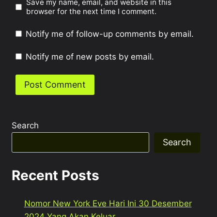
Save my name, email, and website in this
browser for the next time I comment.
Notify me of follow-up comments by email.
Notify me of new posts by email.
Search
Search
Recent Posts
Nomor New York Eve Hari Ini 30 Desember
2024 Yang Akan Keluar