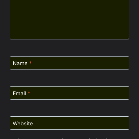
Name
*
Email
*
Website