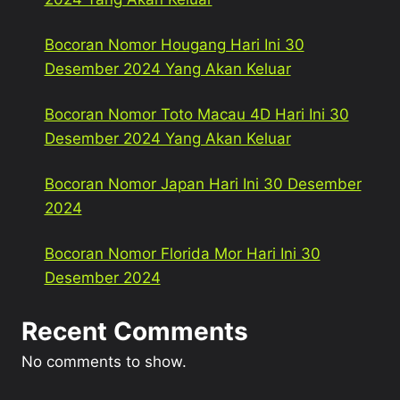
Bocoran Nomor Hougang Hari Ini 30
Desember 2024 Yang Akan Keluar
Bocoran Nomor Toto Macau 4D Hari Ini 30
Desember 2024 Yang Akan Keluar
Bocoran Nomor Japan Hari Ini 30 Desember
2024
Bocoran Nomor Florida Mor Hari Ini 30
Desember 2024
Recent Comments
No comments to show.