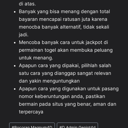
di atas.
Banyak yang bisa menang dengan total
bayaran mencapai ratusan juta karena
menocba banyak alternatif, tidak sekali
jadi.
Mencoba banyak cara untuk jackpot di
permainan togel akan membuka peluang
untuk menang.
Apapun cara yang dipakai, pilihlah salah
satu cara yang dianggap sangat relevan
dan yakin menguntungkan
Apapun cara yang digunakan untuk pasang
nomor keberuntungan anda, pastikan
bermain pada situs yang benar, aman dan
terpercaya
Post
#
Bocoran Magnum4D
#
D Admin Genjot4d