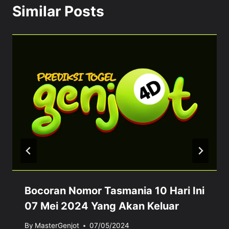
Similar Posts
Bocoran Nomor Tasmania 10 Hari Ini
07 Mei 2024 Yang Akan Keluar
By
MasterGenjot
07/05/2024