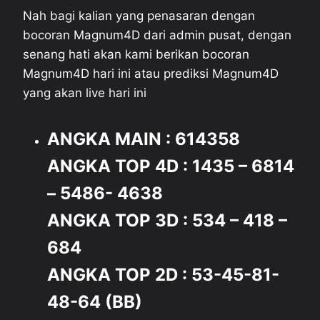
Nah bagi kalian yang penasaran dengan
bocoran Magnum4D dari admin pusat, dengan
senang hati akan kami berikan bocoran
Magnum4D hari ini atau prediksi Magnum4D
yang akan live hari ini
ANGKA MAIN : 614358
ANGKA TOP 4D : 1435 – 6814
– 5486- 4638
ANGKA TOP 3D : 534 – 418 –
684
ANGKA TOP 2D : 53-45-81-
48-64 (BB)