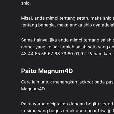
shio.
Misal, anda mimpi tentang setan, maka shio 
tentang bahagia, maka angka shio nya adala
Sama halnya, jika anda mimpi tentang salah
nomor yang keluar adalah salah satu yang ad
43 44 55 56 67 68 79 80 91 92. Paham kan
Paito Magnum4D
Cara lain untuk menangkan jackpot pada pas
Magnum4D.
Paito warna diciptakan dengan begitu sede
tafsiran yang bagus untuk anda agar bisa jp t