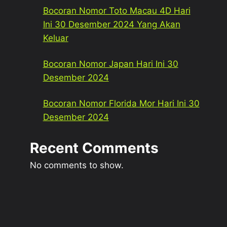
Bocoran Nomor Toto Macau 4D Hari
Ini 30 Desember 2024 Yang Akan
Keluar
Bocoran Nomor Japan Hari Ini 30
Desember 2024
Bocoran Nomor Florida Mor Hari Ini 30
Desember 2024
Recent Comments
No comments to show.