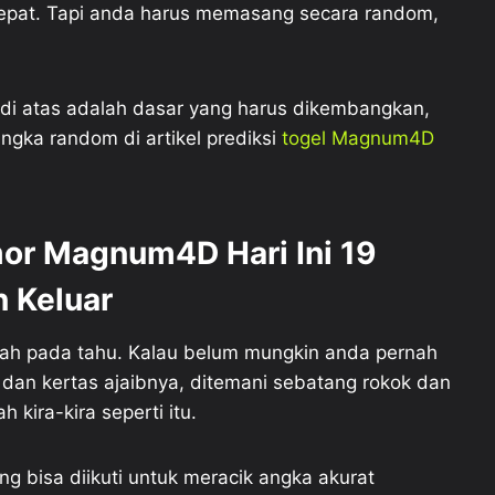
epat. Tapi anda harus memasang secara random,
di atas adalah dasar yang harus dikembangkan,
ngka random di artikel prediksi
togel Magnum4D
or
Magnum4D
Hari Ini 19
 Keluar
h pada tahu. Kalau belum mungkin anda pernah
an kertas ajaibnya, ditemani sebatang rokok dan
kira-kira seperti itu.
ng bisa diikuti untuk meracik angka akurat