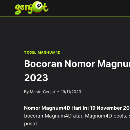
Skip
to
content
TOGEL MAGNUM4D
Bocoran Nomor Magnum
2023
By
MasterGenjot
19/11/2023
Nomor Magnum4D Hari Ini 19 November 20
bocoran Magnum4D atau Magnum4D pools, seb
pusat.