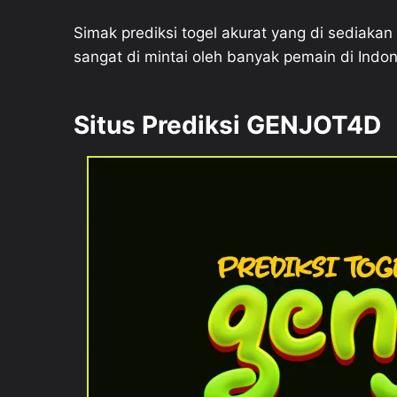
Simak prediksi togel akurat yang di sediaka
sangat di mintai oleh banyak pemain di Indon
Situs Prediksi GENJOT4D