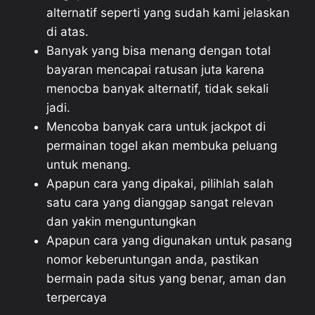
alternatif seperti yang sudah kami jelaskan
di atas.
Banyak yang bisa menang dengan total
bayaran mencapai ratusan juta karena
menocba banyak alternatif, tidak sekali
jadi.
Mencoba banyak cara untuk jackpot di
permainan togel akan membuka peluang
untuk menang.
Apapun cara yang dipakai, pilihlah salah
satu cara yang dianggap sangat relevan
dan yakin menguntungkan
Apapun cara yang digunakan untuk pasang
nomor keberuntungan anda, pastikan
bermain pada situs yang benar, aman dan
terpercaya