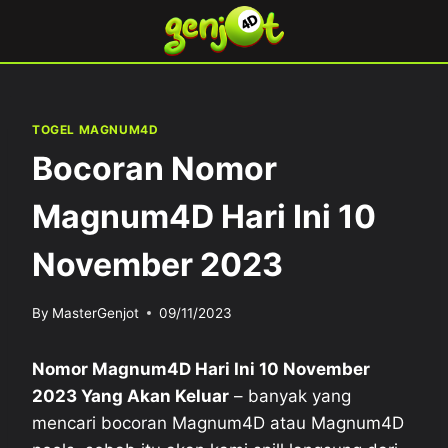
Skip
to
content
TOGEL MAGNUM4D
Bocoran Nomor
Magnum4D Hari Ini 10
November 2023
By
MasterGenjot
09/11/2023
Nomor Magnum4D Hari Ini 10 November
2023 Yang Akan Keluar
– banyak yang
mencari bocoran Magnum4D atau Magnum4D