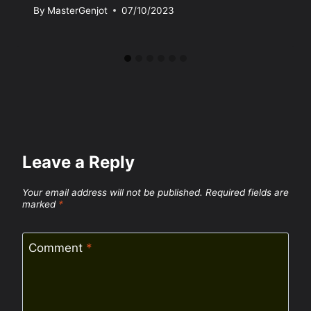
By
MasterGenjot
07/10/2023
Leave a Reply
Your email address will not be published.
Required fields are
marked
*
Comment
*