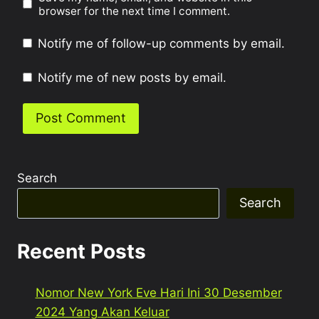
browser for the next time I comment.
Notify me of follow-up comments by email.
Notify me of new posts by email.
Search
Search
Recent Posts
Nomor New York Eve Hari Ini 30 Desember
2024 Yang Akan Keluar