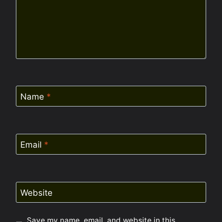
Name
*
Email
*
Website
Save my name, email, and website in this