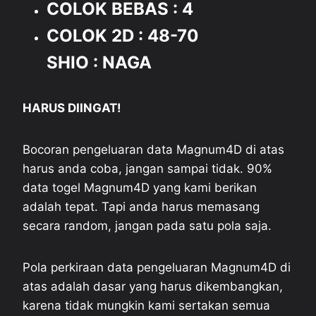
COLOK BEBAS : 4
COLOK 2D : 48-70
SHIO : NAGA
HARUS DIINGAT!
Bocoran pengeluaran data Magnum4D di atas
harus anda coba, jangan sampai tidak. 90%
data togel Magnum4D yang kami berikan
adalah tepat. Tapi anda harus memasang
secara random, jangan pada satu pola saja.
Pola perkiraan data pengeluaran Magnum4D di
atas adalah dasar yang harus dikembangkan,
karena tidak mungkin kami sertakan semua