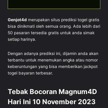
Genjot4d
merupakan situs prediksi togel gratis
bisa dinikmati oleh semua orang. Ada lebih dari
50 pasaran tersedia gratis untuk anda simak
setiap harinya.
Dengan adanya prediksi ini, dijamin anda akan
terbantu untuk menemukan angka atau nomor
keberuntungan yang bisa memberikan jackpot
togel bayaran terbesar.
Tebak Bocoran Magnum4D
Hari Ini 10 November 2023