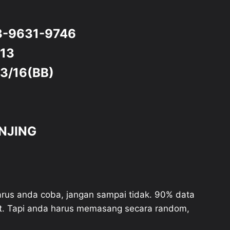
3-9631-9746
413
3/16(BB)
ANJING
arus anda coba, jangan sampai tidak. 90% data
at. Tapi anda harus memasang secara random,