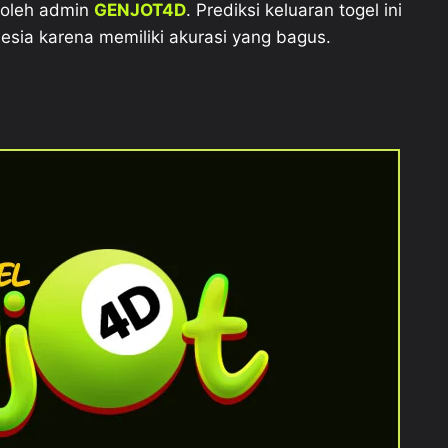
n oleh admin
GENJOT4D
. Prediksi keluaran togel ini
esia karena memiliki akurasi yang bagus.