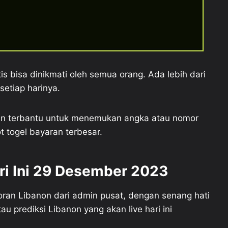
is bisa dinikmati oleh semua orang. Ada lebih dari
setiap harinya.
kan terbantu untuk menemukan angka atau nomor
 togel bayaran terbesar.
ri Ini 29 Desember 2023
ran Libanon dari admin pusat, dengan senang hati
au prediksi Libanon yang akan live hari ini