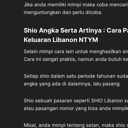
Jika anda memiliki mimpi maka coba mencar
menguntungkan dan perlu dicoba.
Shio Angka Serta Artinya : Cara 
Keluaran Libanon NTYM
Selain mimpi cara lain untuk menghasilkan a
Cara ini sangat praktis, namun anda butuh ket
Setiap shio dalam satu periode tahunan suda
angka yang ada di dalamnya, lalu pasang.
Shio sebuah pasaran seperti SHIO Libanon 
atau pasangan nomor yang bisa anda mimpikan
Misal, anda mimpi tentang setan, maka shio 