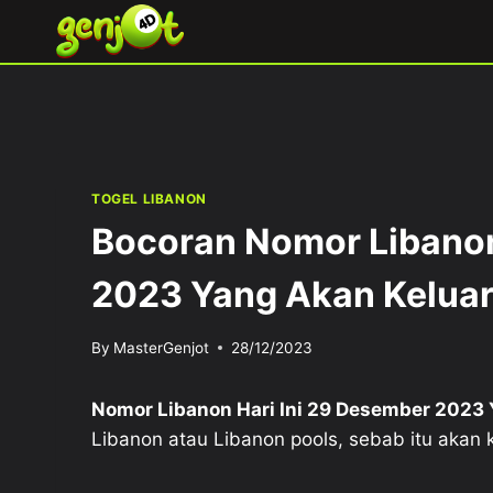
Skip
to
content
TOGEL LIBANON
Bocoran Nomor Libanon
2023 Yang Akan Kelua
By
MasterGenjot
28/12/2023
Nomor Libanon Hari Ini 29 Desember 2023 
Libanon atau Libanon pools, sebab itu akan k