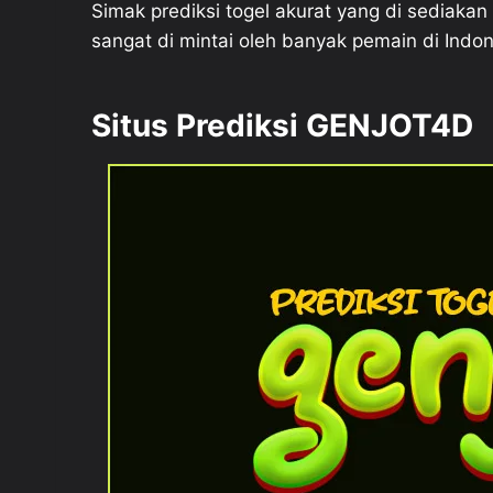
Simak prediksi togel akurat yang di sediaka
sangat di mintai oleh banyak pemain di Indon
Situs Prediksi GENJOT4D