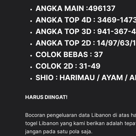
ANGKA MAIN :496137
ANGKA TOP 4D : 3469-147
ANGKA TOP 3D : 941-367-
ANGKA TOP 2D : 14/97/63/1
COLOK BEBAS : 37
COLOK 2D : 31-49
SHIO : HARIMAU
/ AYAM / 
HARUS DIINGAT!
Bocoran pengeluaran data Libanon di atas h
togel Libanon yang kami berikan adalah tep
jangan pada satu pola saja.