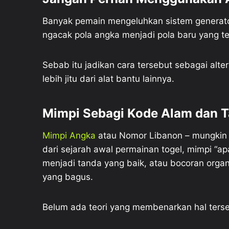
Banyak pemain mengeluhkan sistem generat
ngacak pola angka menjadi pola baru yang te
Sebab itu jadikan cara tersebut sebagai alte
lebih jitu dari alat bantu lainnya.
Mimpi Sebagi Kode Alam dan 
Mimpi Angka
atau Nomor Libanon – mungkin 
dari sejarah awal permainan togel, mimpi “ap
menjadi tanda yang baik, atau bocoran organ
yang bagus.
Belum ada teori yang membenarkan hal terseb