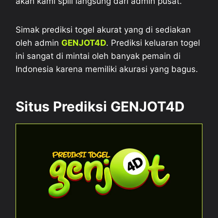
akan kami spill langsung dari admin pusat.
Simak prediksi togel akurat yang di sediakan
oleh admin
GENJOT4D
. Prediksi keluaran togel
ini sangat di mintai oleh banyak pemain di
Indonesia karena memiliki akurasi yang bagus.
Situs Prediksi GENJOT4D