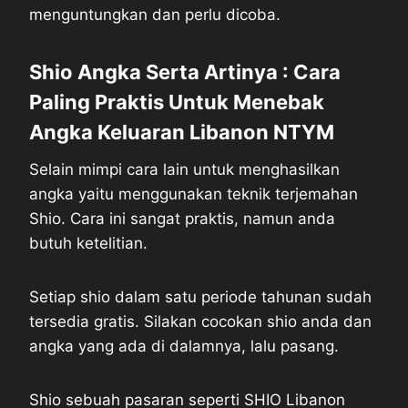
menguntungkan dan perlu dicoba.
Shio Angka Serta Artinya : Cara
Paling Praktis Untuk Menebak
Angka Keluaran Libanon NTYM
Selain mimpi cara lain untuk menghasilkan
angka yaitu menggunakan teknik terjemahan
Shio. Cara ini sangat praktis, namun anda
butuh ketelitian.
Setiap shio dalam satu periode tahunan sudah
tersedia gratis. Silakan cocokan shio anda dan
angka yang ada di dalamnya, lalu pasang.
Shio sebuah pasaran seperti SHIO Libanon