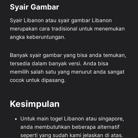
Syair Gambar
Syair Libanon atau syair gambar Libanon
merupakan cara tradisional untuk menemukan
angka keberuntungan.
Banyak syair gambar yang bisa anda temukan,
tersedia dalam banyak versi. Anda bisa
memilih salah satu yang menurut anda sangat
cocok untuk dipasang.
Kesimpulan
Untuk main togel Libanon atau singapore,
anda membutuhkan beberapa alternatif
seperti yang sudah kami jelaskan di atas.