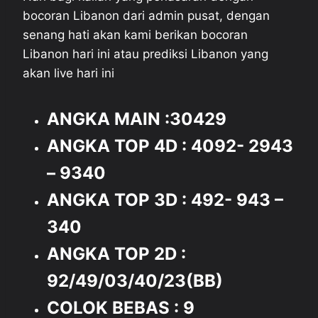
bocoran Libanon dari admin pusat, dengan
senang hati akan kami berikan bocoran
Libanon hari ini atau prediksi Libanon yang
akan live hari ini
ANGKA MAIN :30429
ANGKA TOP 4D : 4092- 2943
– 9340
ANGKA TOP 3D : 492- 943 –
340
ANGKA TOP 2D :
92/49/03/40/23(BB)
COLOK BEBAS : 9