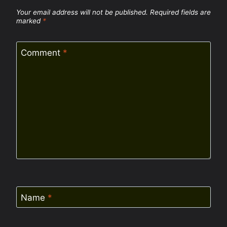
Your email address will not be published.
Required fields are
marked
*
Comment
*
Name
*