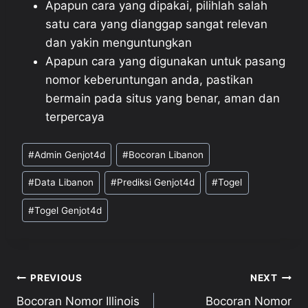
Apapun cara yang dipakai, pilihlah salah
satu cara yang dianggap sangat relevan
dan yakin menguntungkan
Apapun cara yang digunakan untuk pasang
nomor keberuntungan anda, pastikan
bermain pada situs yang benar, aman dan
terpercaya
Post
#
Admin Genjot4d
#
Bocoran Libanon
Tags:
#
Data Libanon
#
Prediksi Genjot4d
#
Togel
#
Togel Genjot4d
Post
PREVIOUS
NEXT
Bocoran Nomor Illinois
Bocoran Nomor