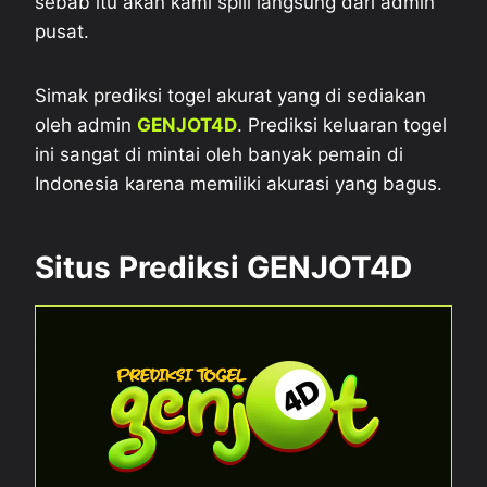
sebab itu akan kami spill langsung dari admin
pusat.
Simak prediksi togel akurat yang di sediakan
oleh admin
GENJOT4D
. Prediksi keluaran togel
ini sangat di mintai oleh banyak pemain di
Indonesia karena memiliki akurasi yang bagus.
Situs Prediksi GENJOT4D