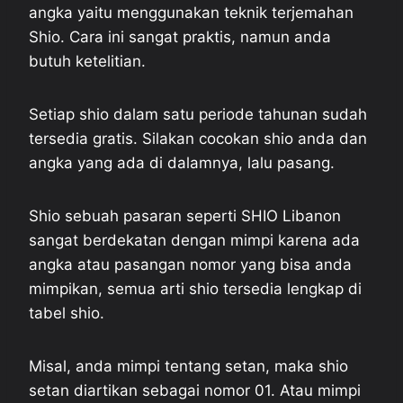
angka yaitu menggunakan teknik terjemahan
Shio. Cara ini sangat praktis, namun anda
butuh ketelitian.
Setiap shio dalam satu periode tahunan sudah
tersedia gratis. Silakan cocokan shio anda dan
angka yang ada di dalamnya, lalu pasang.
Shio sebuah pasaran seperti SHIO Libanon
sangat berdekatan dengan mimpi karena ada
angka atau pasangan nomor yang bisa anda
mimpikan, semua arti shio tersedia lengkap di
tabel shio.
Misal, anda mimpi tentang setan, maka shio
setan diartikan sebagai nomor 01. Atau mimpi