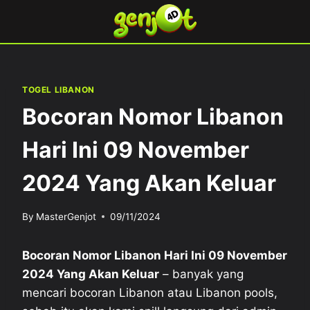
Skip
to
content
TOGEL LIBANON
Bocoran Nomor Libanon
Hari Ini 09 November
2024 Yang Akan Keluar
By
MasterGenjot
09/11/2024
Bocoran Nomor Libanon Hari Ini 09 November
2024 Yang Akan Keluar
– banyak yang
mencari bocoran Libanon atau Libanon pools,