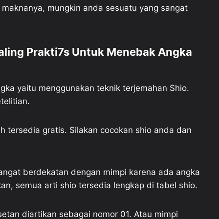
i maknanya, mungkin anda sesuatu yang sangat
Paling Prakti7s Untuk Menebak Angka
ngka yaitu menggunakan teknik terjemahan Shio.
elitian.
h tersedia gratis. Silakan cocokan shio anda dan
sangat berdekatan dengan mimpi karena ada angka
, semua arti shio tersedia lengkap di tabel shio.
setan diartikan sebagai nomor 01. Atau mimpi