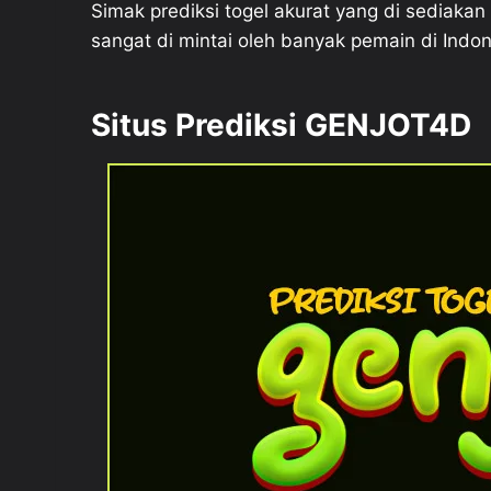
Simak prediksi togel akurat yang di sediaka
sangat di mintai oleh banyak pemain di Indon
Situs Prediksi GENJOT4D