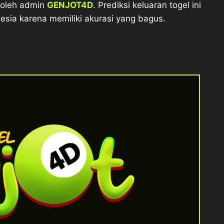
n oleh admin
GENJOT4D
. Prediksi keluaran togel ini
esia karena memiliki akurasi yang bagus.