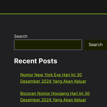
Search
Search
Recent Posts
Nomor New York Eve Hari Ini 30
Desember 2024 Yang Akan Keluar
Bocoran Nomor Hougang Hari Ini 30
Desember 2024 Yang Akan Keluar