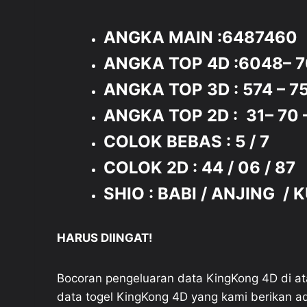
ANGKA MAIN :6487460
ANGKA TOP 4D :6048
– 
ANGKA TOP 3D : 574
– 7
ANGKA TOP 2D : 31
– 70 
COLOK BEBAS : 5
/ 7
COLOK 2D : 44
/ 06 / 87
SHIO : BABI
/ ANJING / 
HARUS DIINGAT!
Bocoran pengeluaran data KingKong 4D di at
data togel KingKong 4D yang kami berikan a