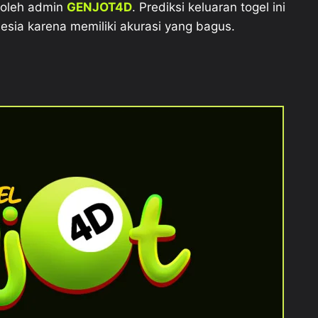
n oleh admin
GENJOT4D
. Prediksi keluaran togel ini
esia karena memiliki akurasi yang bagus.