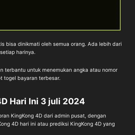
is bisa dinikmati oleh semua orang. Ada lebih dari
setiap harinya.
kan terbantu untuk menemukan angka atau nomor
 togel bayaran terbesar.
 Hari Ini 3 juli 2024
oran KingKong 4D dari admin pusat, dengan
ong 4D hari ini atau prediksi KingKong 4D yang