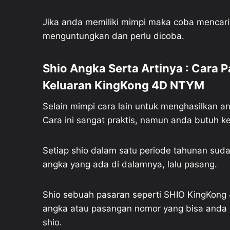
Jika anda memiliki mimpi maka coba mencar
menguntungkan dan perlu dicoba.
Shio Angka Serta Artinya : Cara 
Keluaran KingKong 4D NTYM
Selain mimpi cara lain untuk menghasilkan a
Cara ini sangat praktis, namun anda butuh ket
Setiap shio dalam satu periode tahunan suda
angka yang ada di dalamnya, lalu pasang.
Shio sebuah pasaran seperti SHIO KingKong
angka atau pasangan nomor yang bisa anda mi
shio.