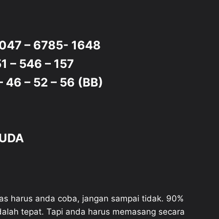
7047 – 6785- 1648
51 – 546 – 157
– 46 – 52 – 56
(BB)
KUDA
as harus anda coba, jangan sampai tidak. 90%
dalah tepat. Tapi anda harus memasang secara