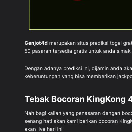
Genjot4d
merupakan situs prediksi togel grat
50 pasaran tersedia gratis untuk anda simak 
Dengan adanya prediksi ini, dijamin anda a
keberuntungan yang bisa memberikan jackpot
Tebak Bocoran KingKong 4D
Nah bagi kalian yang penasaran dengan boc
senang hati akan kami berikan bocoran KingK
akan live hari ini