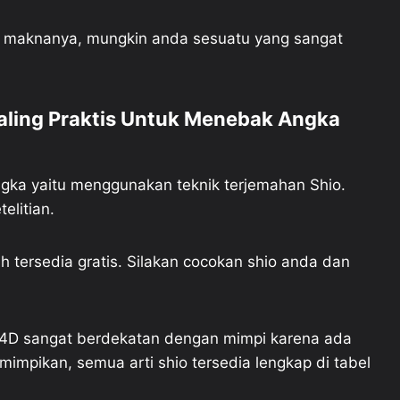
i maknanya, mungkin anda sesuatu yang sangat
Paling Praktis Untuk Menebak Angka
ngka yaitu menggunakan teknik terjemahan Shio.
elitian.
h tersedia gratis. Silakan cocokan shio anda dan
 4D sangat berdekatan dengan mimpi karena ada
mpikan, semua arti shio tersedia lengkap di tabel