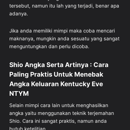
tersebut, namun itu lah yang terjadi, benar apa
adanya.
Jika anda memiliki mimpi maka coba mencari
maknanya, mungkin anda sesuatu yang sangat
menguntungkan dan perlu dicoba.
Shio Angka Serta Artinya : Cara
Paling Praktis Untuk Menebak
Angka Keluaran Kentucky Eve
NTYM
Selain mimpi cara lain untuk menghasilkan
angka yaitu menggunakan teknik terjemahan
Shio. Cara ini sangat praktis, namun anda
butuh ketelitian.