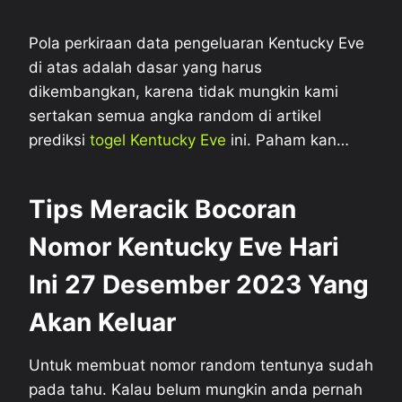
Pola perkiraan data pengeluaran Kentucky Eve
di atas adalah dasar yang harus
dikembangkan, karena tidak mungkin kami
sertakan semua angka random di artikel
prediksi
togel Kentucky Eve
ini. Paham kan…
Tips Meracik Bocoran
Nomor Kentucky Eve Hari
Ini 27 Desember 2023 Yang
Akan Keluar
Untuk membuat nomor random tentunya sudah
pada tahu. Kalau belum mungkin anda pernah