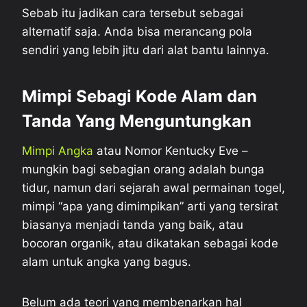
Sebab itu jadikan cara tersebut sebagai
alternatif saja. Anda bisa merancang pola
sendiri yang lebih jitu dari alat bantu lainnya.
Mimpi Sebagi Kode Alam dan
Tanda Yang Menguntungkan
Mimpi Angka
atau Nomor Kentucky Eve –
mungkin bagi sebagian orang adalah bunga
tidur, namun dari sejarah awal permainan togel,
mimpi “apa yang dimimpikan” arti yang tersirat
biasanya menjadi tanda yang baik, atau
bocoran organik, atau dikatakan sebagai kode
alam untuk angka yang bagus.
Belum ada teori yang membenarkan hal