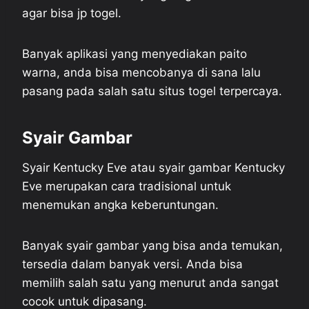
agar bisa jp togel.
Banyak aplikasi yang menyediakan paito
warna, anda bisa mencobanya di sana lalu
pasang pada salah satu situs togel terpercaya.
Syair Gambar
Syair Kentucky Eve atau syair gambar Kentucky
Eve merupakan cara tradisional untuk
menemukan angka keberuntungan.
Banyak syair gambar yang bisa anda temukan,
tersedia dalam banyak versi. Anda bisa
memilih salah satu yang menurut anda sangat
cocok untuk dipasang.