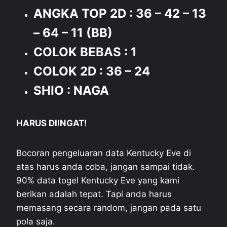
ANGKA TOP 2D : 36 – 42 – 13
– 64 – 11 (BB)
COLOK BEBAS : 1
COLOK 2D : 36 – 24
SHIO : NAGA
HARUS DIINGAT!
Bocoran pengeluaran data Kentucky Eve di
atas harus anda coba, jangan sampai tidak.
90% data togel Kentucky Eve yang kami
berikan adalah tepat. Tapi anda harus
memasang secara random, jangan pada satu
pola saja.