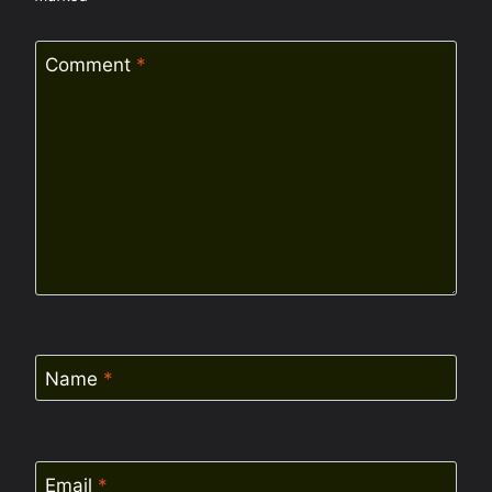
Comment
*
Name
*
Email
*