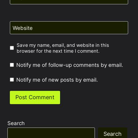
Website
Save my name, email, and website in this
browser for the next time I comment.
Notify me of follow-up comments by email.
Notify me of new posts by email.
Search
Search