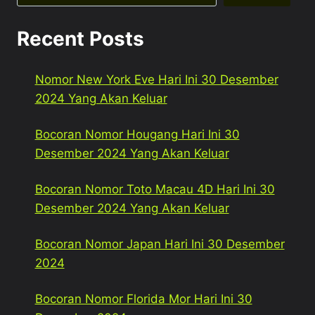
Recent Posts
Nomor New York Eve Hari Ini 30 Desember
2024 Yang Akan Keluar
Bocoran Nomor Hougang Hari Ini 30
Desember 2024 Yang Akan Keluar
Bocoran Nomor Toto Macau 4D Hari Ini 30
Desember 2024 Yang Akan Keluar
Bocoran Nomor Japan Hari Ini 30 Desember
2024
Bocoran Nomor Florida Mor Hari Ini 30