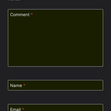
Comment
*
Name
*
Email
*