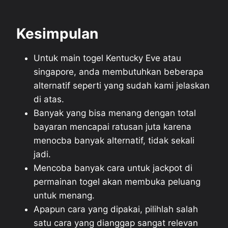
Kesimpulan
Untuk main togel Kentucky Eve atau
singapore, anda membutuhkan beberapa
alternatif seperti yang sudah kami jelaskan
di atas.
Banyak yang bisa menang dengan total
bayaran mencapai ratusan juta karena
menocba banyak alternatif, tidak sekali
jadi.
Mencoba banyak cara untuk jackpot di
permainan togel akan membuka peluang
untuk menang.
Apapun cara yang dipakai, pilihlah salah
satu cara yang dianggap sangat relevan