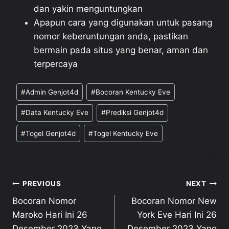
dan yakin menguntungkan
Apapun cara yang digunakan untuk pasang
nomor keberuntungan anda, pastikan
bermain pada situs yang benar, aman dan
terpercaya
Post
#
Admin Genjot4d
#
Bocoran Kentucky Eve
Tags:
#
Data Kentucky Eve
#
Prediksi Genjot4d
#
Togel Genjot4d
#
Togel Kentucky Eve
Post
PREVIOUS
NEXT
Bocoran Nomor
Bocoran Nomor New
navigation
Maroko Hari Ini 26
York Eve Hari Ini 26
Desember 2023 Yang
Desember 2023 Yang