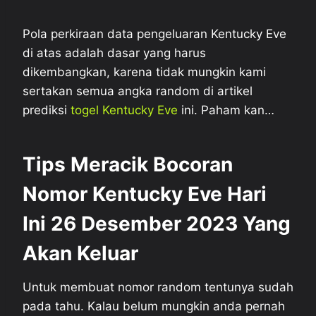
Pola perkiraan data pengeluaran Kentucky Eve
di atas adalah dasar yang harus
dikembangkan, karena tidak mungkin kami
sertakan semua angka random di artikel
prediksi
togel Kentucky Eve
ini. Paham kan…
Tips Meracik Bocoran
Nomor Kentucky Eve Hari
Ini 26 Desember 2023 Yang
Akan Keluar
Untuk membuat nomor random tentunya sudah
pada tahu. Kalau belum mungkin anda pernah