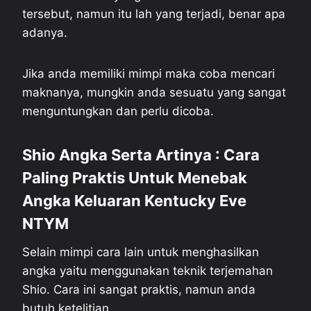
tersebut, namun itu lah yang terjadi, benar apa
adanya.
Jika anda memiliki mimpi maka coba mencari
maknanya, mungkin anda sesuatu yang sangat
menguntungkan dan perlu dicoba.
Shio Angka Serta Artinya : Cara
Paling Praktis Untuk Menebak
Angka Keluaran Kentucky Eve
NTYM
Selain mimpi cara lain untuk menghasilkan
angka yaitu menggunakan teknik terjemahan
Shio. Cara ini sangat praktis, namun anda
butuh ketelitian.