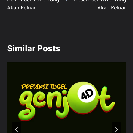
Akan Keluar
Akan Keluar
Similar Posts