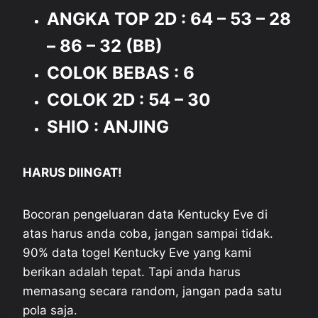
ANGKA TOP 2D : 64 – 53 – 28
– 86 – 32 (BB)
COLOK BEBAS : 6
COLOK 2D : 54 – 30
SHIO : ANJING
HARUS DIINGAT!
Bocoran pengeluaran data Kentucky Eve di
atas harus anda coba, jangan sampai tidak.
90% data togel Kentucky Eve yang kami
berikan adalah tepat. Tapi anda harus
memasang secara random, jangan pada satu
pola saja.