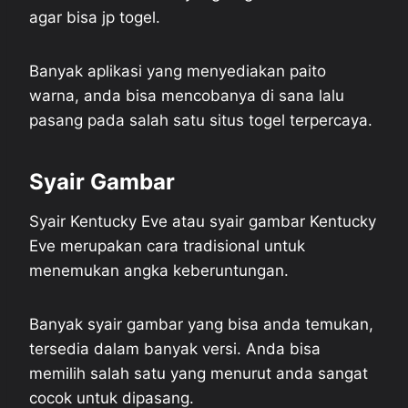
agar bisa jp togel.
Banyak aplikasi yang menyediakan paito
warna, anda bisa mencobanya di sana lalu
pasang pada salah satu situs togel terpercaya.
Syair Gambar
Syair Kentucky Eve atau syair gambar Kentucky
Eve merupakan cara tradisional untuk
menemukan angka keberuntungan.
Banyak syair gambar yang bisa anda temukan,
tersedia dalam banyak versi. Anda bisa
memilih salah satu yang menurut anda sangat
cocok untuk dipasang.