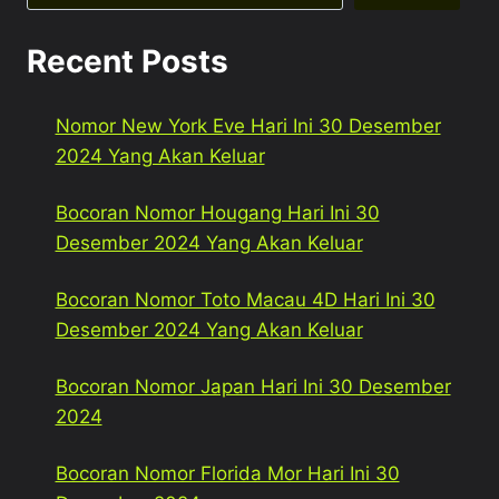
Recent Posts
Nomor New York Eve Hari Ini 30 Desember
2024 Yang Akan Keluar
Bocoran Nomor Hougang Hari Ini 30
Desember 2024 Yang Akan Keluar
Bocoran Nomor Toto Macau 4D Hari Ini 30
Desember 2024 Yang Akan Keluar
Bocoran Nomor Japan Hari Ini 30 Desember
2024
Bocoran Nomor Florida Mor Hari Ini 30