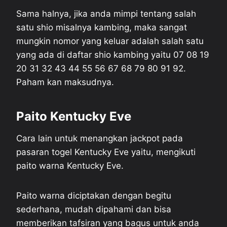
Sama halnya, jika anda mimpi tentang salah
satu shio misalnya kambing, maka sangat
mungkin nomor yang keluar adalah salah satu
yang ada di daftar shio kambing yaitu 07 08 19
20 31 32 43 44 55 56 67 68 79 80 91 92.
Paham kan maksudnya.
Paito Kentucky Eve
Cara lain untuk menangkan jackpot pada
pasaran togel Kentucky Eve yaitu, mengikuti
paito warna Kentucky Eve.
Paito warna diciptakan dengan begitu
sederhana, mudah dipahami dan bisa
memberikan tafsiran yang bagus untuk anda