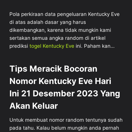
Pola perkiraan data pengeluaran Kentucky Eve
di atas adalah dasar yang harus
dikembangkan, karena tidak mungkin kami
sertakan semua angka random di artikel
prediksi
togel Kentucky Eve
ini. Paham kan…
Tips Meracik Bocoran
Nomor Kentucky Eve Hari
Ini 21 Desember 2023 Yang
Akan Keluar
Untuk membuat nomor random tentunya sudah
pada tahu. Kalau belum mungkin anda pernah