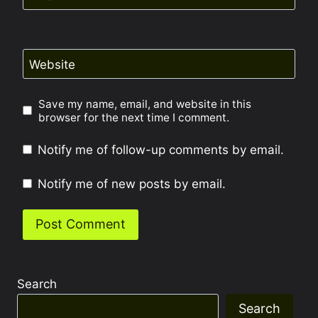
Website
Save my name, email, and website in this
browser for the next time I comment.
Notify me of follow-up comments by email.
Notify me of new posts by email.
Search
Search