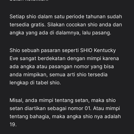
Setiap shio dalam satu periode tahunan sudah
tersedia gratis. Silakan cocokan shio anda dan
angka yang ada di dalamnya, lalu pasang.
Shio sebuah pasaran seperti SHIO Kentucky
Eve sangat berdekatan dengan mimpi karena
ada angka atau pasangan nomor yang bisa
anda mimpikan, semua arti shio tersedia
lengkap di tabel shio.
Misal, anda mimpi tentang setan, maka shio
setan diartikan sebagai nomor 01. Atau mimpi
tentang bahagia, maka angka shio nya adalah
19.