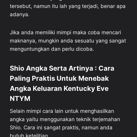
tersebut, namun itu lah yang terjadi, benar apa
adanya.
Jika anda memiliki mimpi maka coba mencari
maknanya, mungkin anda sesuatu yang sangat
menguntungkan dan perlu dicoba.
Shio Angka Serta Artinya : Cara
Paling Praktis Untuk Menebak
Angka Keluaran Kentucky Eve
NTYM
Selain mimpi cara lain untuk menghasilkan
angka yaitu menggunakan teknik terjemahan
Shio. Cara ini sangat praktis, namun anda
butuh ketelitian.