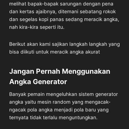
melihat bapak-bapak sarungan dengan pena
dan kertas ajaibnya, ditemani sebatang rokok
dan segelas kopi panas sedang meracik angka,
nah kira-kira seperti itu.
Berikut akan kami sajikan langkah langkah yang
bisa diikuti untuk meracik angka akurat
Jangan Pernah Menggunakan
Angka Generator
Banyak pemain mengeluhkan sistem generator
angka yaitu mesin random yang mengacak-
ngacak pola angka menjadi pola baru yang
ternyata tidak terlalu menguntungkan.