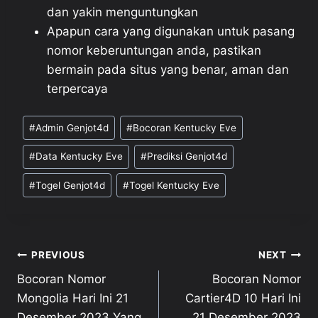
dan yakin menguntungkan
Apapun cara yang digunakan untuk pasang
nomor keberuntungan anda, pastikan
bermain pada situs yang benar, aman dan
terpercaya
Post
#
Admin Genjot4d
#
Bocoran Kentucky Eve
Tags:
#
Data Kentucky Eve
#
Prediksi Genjot4d
#
Togel Genjot4d
#
Togel Kentucky Eve
Post
PREVIOUS
NEXT
Bocoran Nomor
Bocoran Nomor
navigation
Mongolia Hari Ini 21
Cartier4D 10 Hari Ini
Desember 2023 Yang
21 Desember 2023