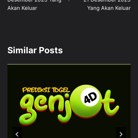
Akan Keluar
Yang Akan Keluar
Similar Posts