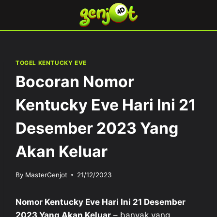
Skip
to
content
TOGEL KENTUCKY EVE
Bocoran Nomor
Kentucky Eve Hari Ini 21
Desember 2023 Yang
Akan Keluar
By
MasterGenjot
21/12/2023
Nomor Kentucky Eve Hari Ini 21 Desember
2023 Yang Akan Keluar
– banyak yang