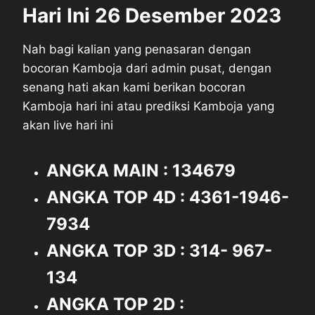
Hari Ini 26 Desember 2023
Nah bagi kalian yang penasaran dengan
bocoran Kamboja dari admin pusat, dengan
senang hati akan kami berikan bocoran
Kamboja hari ini atau prediksi Kamboja yang
akan live hari ini
ANGKA MAIN : 134679
ANGKA TOP 4D : 4361-1946-
7934
ANGKA TOP 3D : 314- 967-
134
ANGKA TOP 2D :