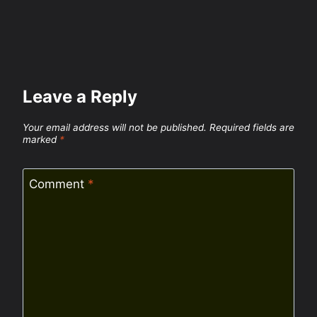
Leave a Reply
Your email address will not be published.
Required fields are
marked
*
Comment
*