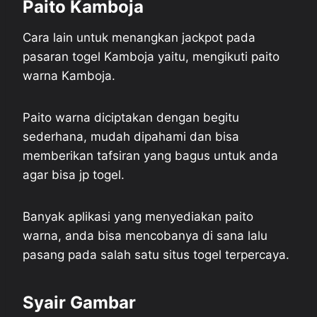
Paito Kamboja
Cara lain untuk menangkan jackpot pada
pasaran togel Kamboja yaitu, mengikuti paito
warna Kamboja.
Paito warna diciptakan dengan begitu
sederhana, mudah dipahami dan bisa
memberikan tafsiran yang bagus untuk anda
agar bisa jp togel.
Banyak aplikasi yang menyediakan paito
warna, anda bisa mencobanya di sana lalu
pasang pada salah satu situs togel terpercaya.
Syair Gambar