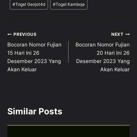
#
Togel Genjot4d
#
Togel Kamboja
Post
PREVIOUS
NEXT
Bocoran Nomor Fujian
Bocoran Nomor Fujian
navigation
15 Hari Ini 26
20 Hari Ini 26
Desember 2023 Yang
Desember 2023 Yang
Akan Keluar
Akan Keluar
Similar Posts