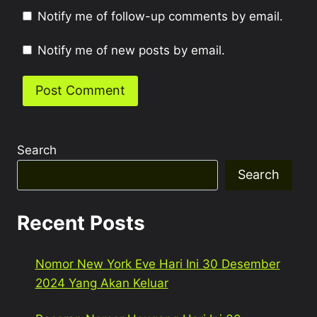
Notify me of follow-up comments by email.
Notify me of new posts by email.
Search
Search
Recent Posts
Nomor New York Eve Hari Ini 30 Desember
2024 Yang Akan Keluar