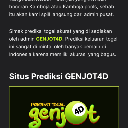
bocoran Kamboja atau Kamboja pools, sebab
itu akan kami spill langsung dari admin pusat.
Simak prediksi togel akurat yang di sediakan
oleh admin
GENJOT4D
. Prediksi keluaran togel
ini sangat di mintai oleh banyak pemain di
Indonesia karena memiliki akurasi yang bagus.
Situs Prediksi GENJOT4D