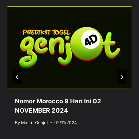
Nomor Morocco 9 Hari Ini 02
NOVEMBER 2024
By
MasterGenjot
02/11/2024