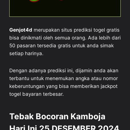
Genjot4d
merupakan situs prediksi togel gratis
bisa dinikmati oleh semua orang. Ada lebih dari
50 pasaran tersedia gratis untuk anda simak
setiap harinya.
Dengan adanya prediksi ini, dijamin anda akan
terbantu untuk menemukan angka atau nomor
keberuntungan yang bisa memberikan jackpot
togel bayaran terbesar.
Tebak Bocoran Kamboja
Hari Ini 25 DESEMBER 2024