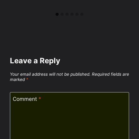
Leave a Reply
Your email address will not be published.
Required fields are
marked
*
Comment
*