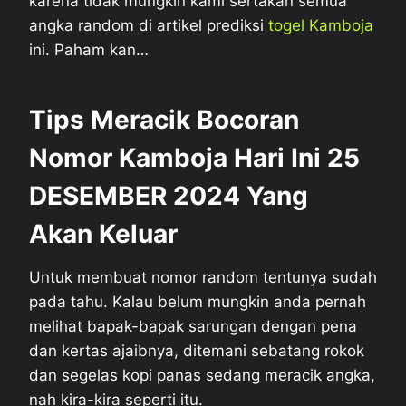
karena tidak mungkin kami sertakan semua
angka random di artikel prediksi
togel Kamboja
ini. Paham kan…
Tips Meracik Bocoran
Nomor Kamboja Hari Ini 25
DESEMBER 2024 Yang
Akan Keluar
Untuk membuat nomor random tentunya sudah
pada tahu. Kalau belum mungkin anda pernah
melihat bapak-bapak sarungan dengan pena
dan kertas ajaibnya, ditemani sebatang rokok
dan segelas kopi panas sedang meracik angka,
nah kira-kira seperti itu.