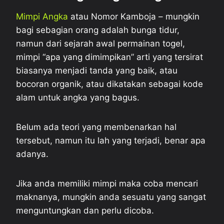
Mimpi Angka
atau Nomor Kamboja – mungkin
bagi sebagian orang adalah bunga tidur,
namun dari sejarah awal permainan togel,
mimpi “apa yang dimimpikan” arti yang tersirat
biasanya menjadi tanda yang baik, atau
bocoran organik, atau dikatakan sebagai kode
alam untuk angka yang bagus.
Belum ada teori yang membenarkan hal
tersebut, namun itu lah yang terjadi, benar apa
adanya.
Jika anda memiliki mimpi maka coba mencari
maknanya, mungkin anda sesuatu yang sangat
menguntungkan dan perlu dicoba.