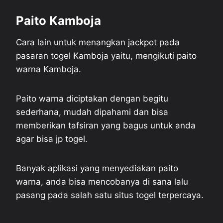
Paito Kamboja
Cara lain untuk menangkan jackpot pada
pasaran togel Kamboja yaitu, mengikuti paito
warna Kamboja.
Paito warna diciptakan dengan begitu
sederhana, mudah dipahami dan bisa
memberikan tafsiran yang bagus untuk anda
agar bisa jp togel.
Banyak aplikasi yang menyediakan paito
warna, anda bisa mencobanya di sana lalu
pasang pada salah satu situs togel terpercaya.