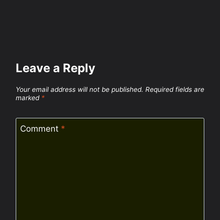
Leave a Reply
Your email address will not be published.
Required fields are
marked
*
Comment
*