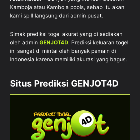
Kamboja atau Kamboja pools, sebab itu akan
kami spill langsung dari admin pusat.
Simak prediksi togel akurat yang di sediakan
oleh admin
GENJOT4D
. Prediksi keluaran togel
ini sangat di mintai oleh banyak pemain di
Indonesia karena memiliki akurasi yang bagus.
Situs Prediksi GENJOT4D