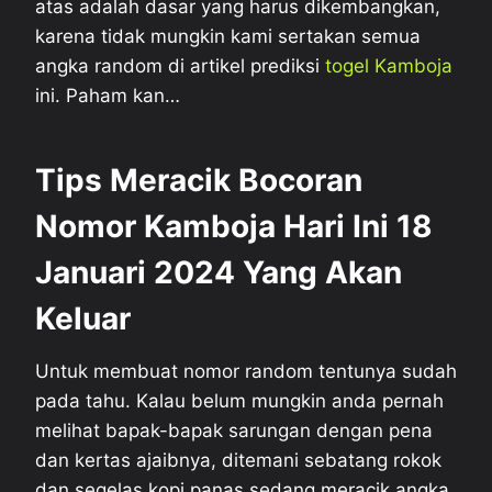
atas adalah dasar yang harus dikembangkan,
karena tidak mungkin kami sertakan semua
angka random di artikel prediksi
togel Kamboja
ini. Paham kan…
Tips Meracik Bocoran
Nomor Kamboja Hari Ini 18
Januari 2024 Yang Akan
Keluar
Untuk membuat nomor random tentunya sudah
pada tahu. Kalau belum mungkin anda pernah
melihat bapak-bapak sarungan dengan pena
dan kertas ajaibnya, ditemani sebatang rokok
dan segelas kopi panas sedang meracik angka,