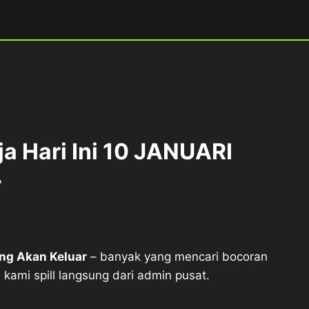
 Hari Ini 10 JANUARI
r
ang Akan Keluar
– banyak yang mencari bocoran
kami spill langsung dari admin pusat.