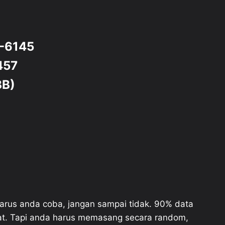
-6145
457
BB)
arus anda coba, jangan sampai tidak. 90% data
pat. Tapi anda harus memasang secara random,