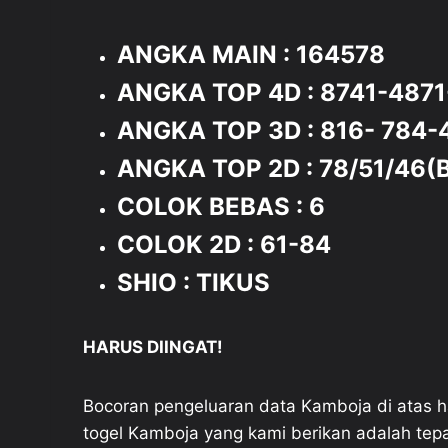
ANGKA MAIN : 164578
ANGKA TOP 4D : 8741-4871
ANGKA TOP 3D : 816- 784-
ANGKA TOP 2D : 78/51/46(
COLOK BEBAS : 6
COLOK 2D : 61-84
SHIO : TIKUS
HARUS DIINGAT!
Bocoran pengeluaran data Kamboja di atas h
togel Kamboja yang kami berikan adalah te