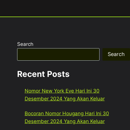
Search
Search
Recent Posts
Nomor New York Eve Hari Ini 30
Desember 2024 Yang Akan Keluar
Bocoran Nomor Hougang Hari Ini 30
Desember 2024 Yang Akan Keluar