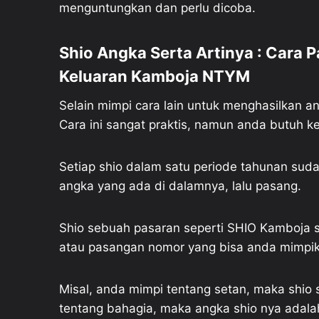
menguntungkan dan perlu dicoba.
Shio Angka Serta Artinya : Cara 
Keluaran Kamboja NTYM
Selain mimpi cara lain untuk menghasilkan a
Cara ini sangat praktis, namun anda butuh ket
Setiap shio dalam satu periode tahunan suda
angka yang ada di dalamnya, lalu pasang.
Shio sebuah pasaran seperti SHIO Kamboja 
atau pasangan nomor yang bisa anda mimpikan
Misal, anda mimpi tentang setan, maka shio 
tentang bahagia, maka angka shio nya adala