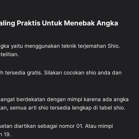
Paling Praktis Untuk Menebak Angka
ngka yaitu menggunakan teknik terjemahan Shio.
elitian.
h tersedia gratis. Silakan cocokan shio anda dan
sangat berdekatan dengan mimpi karena ada angka
, semua arti shio tersedia lengkap di tabel shio.
setan diartikan sebagai nomor 01. Atau mimpi
h 19.