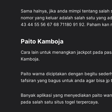
Sama halnya, jika anda mimpi tentang salah
nomor yang keluar adalah salah satu yang ad
43 44 55 56 67 68 71180 91 92. Paham kan
Paito Kamboja
Cara lain untuk menangkan jackpot pada pasa
Kamboja.
Paito warna diciptakan dengan begitu sede
tafsiran yang bagus untuk anda agar bisa jp t
Banyak aplikasi yang menyediakan paito war
pada salah satu situs togel terpercaya.