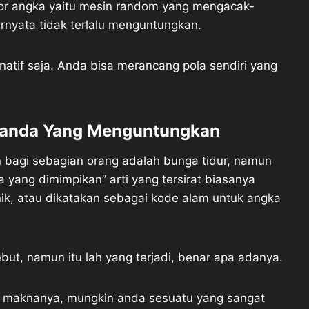
or angka yaitu mesin random yang mengacak-
rnyata tidak terlalu menguntungkan.
rnatif saja. Anda bisa merancang pola sendiri yang
Tanda Yang Menguntungkan
bagi sebagian orang adalah bunga tidur, namun
a yang dimimpikan” arti yang tersirat biasanya
ik, atau dikatakan sebagai kode alam untuk angka
ut, namun itu lah yang terjadi, benar apa adanya.
i maknanya, mungkin anda sesuatu yang sangat