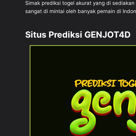
Simak prediksi togel akurat yang di sediaka
sangat di mintai oleh banyak pemain di Indon
Situs Prediksi GENJOT4D