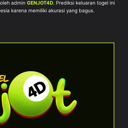
n oleh admin
GENJOT4D
. Prediksi keluaran togel ini
esia karena memiliki akurasi yang bagus.