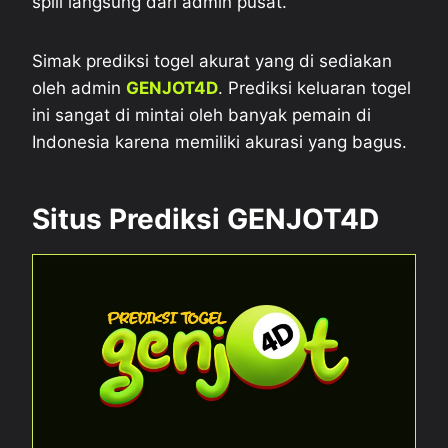
spill langsung dari admin pusat.
Simak prediksi togel akurat yang di sediakan
oleh admin
GENJOT4D
. Prediksi keluaran togel
ini sangat di mintai oleh banyak pemain di
Indonesia karena memiliki akurasi yang bagus.
Situs Prediksi GENJOT4D