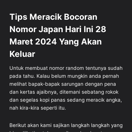
Tips Meracik Bocoran
Nomor Japan Hari Ini 28
Maret 2024 Yang Akan
Keluar
Untuk membuat nomor random tentunya sudah
pada tahu. Kalau belum mungkin anda pernah
melihat bapak-bapak sarungan dengan pena
dan kertas ajaibnya, ditemani sebatang rokok
dan segelas kopi panas sedang meracik angka,
nah kira-kira seperti itu.
Berikut akan kami sajikan langkah langkah yang