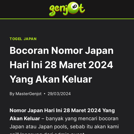
Skip
to
content
TOGEL JAPAN
Bocoran Nomor Japan
Hari Ini 28 Maret 2024
Yang Akan Keluar
By
MasterGenjot
29/03/2024
Nomor Japan Hari Ini 28 Maret 2024 Yang
Akan Keluar
– banyak yang mencari bocoran
Japan atau Japan pools, sebab itu akan kami