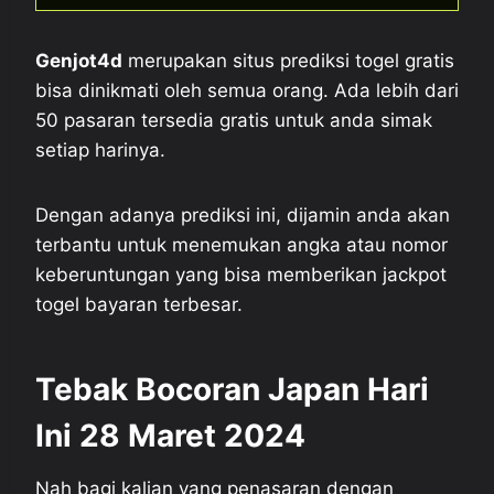
Genjot4d
merupakan situs prediksi togel gratis
bisa dinikmati oleh semua orang. Ada lebih dari
50 pasaran tersedia gratis untuk anda simak
setiap harinya.
Dengan adanya prediksi ini, dijamin anda akan
terbantu untuk menemukan angka atau nomor
keberuntungan yang bisa memberikan jackpot
togel bayaran terbesar.
Tebak Bocoran Japan Hari
Ini 28 Maret 2024
Nah bagi kalian yang penasaran dengan