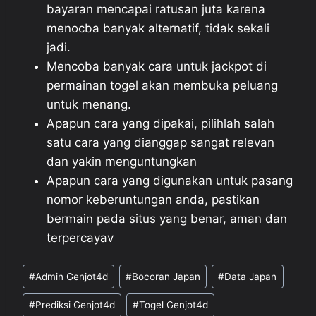
bayaran mencapai ratusan juta karena
menocba banyak alternatif, tidak sekali
jadi.
Mencoba banyak cara untuk jackpot di
permainan togel akan membuka peluang
untuk menang.
Apapun cara yang dipakai, pilihlah salah
satu cara yang dianggap sangat relevan
dan yakin menguntungkan
Apapun cara yang digunakan untuk pasang
nomor keberuntungan anda, pastikan
bermain pada situs yang benar, aman dan
terpercayav
Post
#
Admin Genjot4d
#
Bocoran Japan
#
Data Japan
Tags:
#
Prediksi Genjot4d
#
Togel Genjot4d