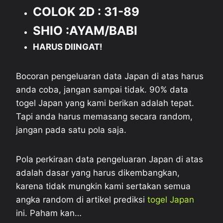
COLOK 2D : 31-
89
SHIO :AYAM/BABI
HARUS DIINGAT!
Bocoran pengeluaran data Japan di atas harus
anda coba, jangan sampai tidak. 90% data
togel Japan yang kami berikan adalah tepat.
Tapi anda harus memasang secara random,
jangan pada satu pola saja.
Pola perkiraan data pengeluaran Japan di atas
adalah dasar yang harus dikembangkan,
karena tidak mungkin kami sertakan semua
angka random di artikel prediksi
togel Japan
ini. Paham kan…