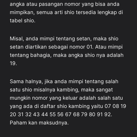
angka atau pasangan nomor yang bisa anda
mimpikan, semua arti shio tersedia lengkap di
tabel shio.
Misal, anda mimpi tentang setan, maka shio
setan diartikan sebagai nomor 01. Atau mimpi
tentang bahagia, maka angka shio nya adalah
19.
Sama halnya, jika anda mimpi tentang salah
satu shio misalnya kambing, maka sangat
mungkin nomor yang keluar adalah salah satu
yang ada di daftar shio kambing yaitu 07 08 19
20 31 32 43 44 55 56 67 68 79 80 91 92.
Paham kan maksudnya.