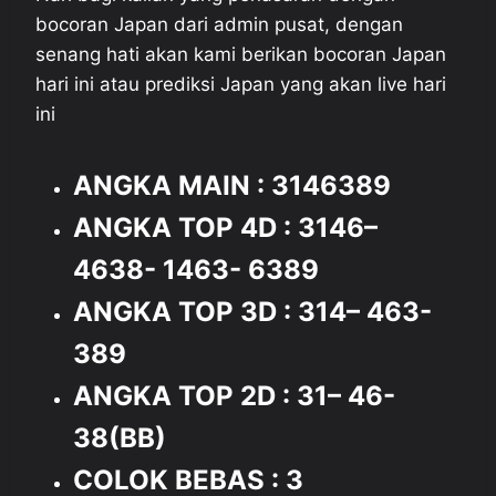
bocoran Japan dari admin pusat, dengan
senang hati akan kami berikan bocoran Japan
hari ini atau prediksi Japan yang akan live hari
ini
ANGKA MAIN : 31
46389
ANGKA TOP 4D : 31
46
–
4638- 1463- 6389
ANGKA TOP 3D : 31
4
– 463-
389
ANGKA TOP 2D : 31
– 46-
38
(BB)
COLOK BEBAS : 3