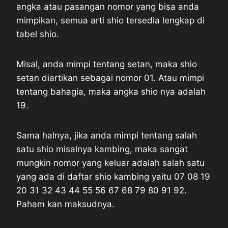
angka atau pasangan nomor yang bisa anda
mimpikan, semua arti shio tersedia lengkap di
tabel shio.
Misal, anda mimpi tentang setan, maka shio
setan diartikan sebagai nomor 01. Atau mimpi
tentang bahagia, maka angka shio nya adalah
19.
Sama halnya, jika anda mimpi tentang salah
satu shio misalnya kambing, maka sangat
mungkin nomor yang keluar adalah salah satu
yang ada di daftar shio kambing yaitu 07 08 19
20 31 32 43 44 55 56 67 68 79 80 91 92.
Paham kan maksudnya.