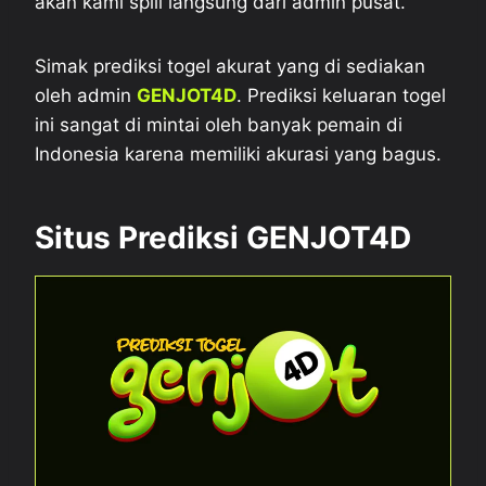
akan kami spill langsung dari admin pusat.
Simak prediksi togel akurat yang di sediakan
oleh admin
GENJOT4D
. Prediksi keluaran togel
ini sangat di mintai oleh banyak pemain di
Indonesia karena memiliki akurasi yang bagus.
Situs Prediksi GENJOT4D