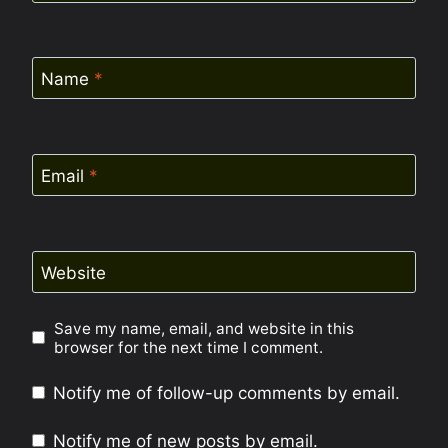
Name
*
Email
*
Website
Save my name, email, and website in this
browser for the next time I comment.
Notify me of follow-up comments by email.
Notify me of new posts by email.