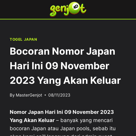
Skip
to
content
TOGEL JAPAN
Bocoran Nomor Japan
Hari Ini 09 November
2023 Yang Akan Keluar
By
MasterGenjot
08/11/2023
Nomor Japan Hari Ini 09 November 2023
Yang Akan Keluar
– banyak yang mencari
bocoran Japan atau Japan pools, sebab itu