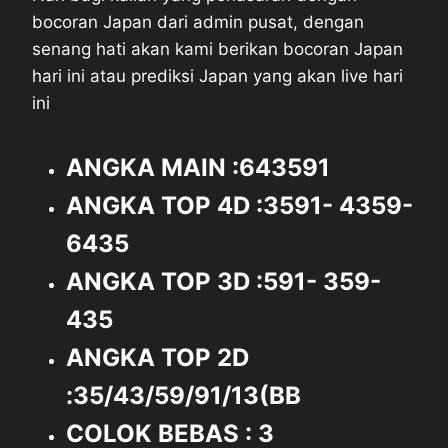
bocoran Japan dari admin pusat, dengan
senang hati akan kami berikan bocoran Japan
hari ini atau prediksi Japan yang akan live hari
ini
ANGKA MAIN :643591
ANGKA TOP 4D :3591- 4359-
6435
ANGKA TOP 3D :591- 359-
435
ANGKA TOP 2D
:35/43/59/91/13(BB
COLOK BEBAS : 3