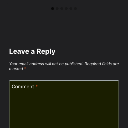
Leave a Reply
Your email address will not be published.
Required fields are
marked
*
Comment
*