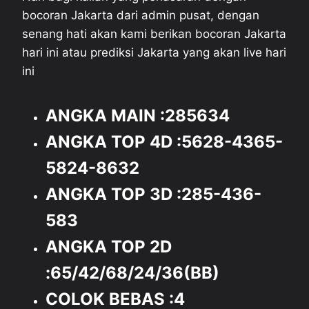
bocoran Jakarta dari admin pusat, dengan
senang hati akan kami berikan bocoran Jakarta
hari ini atau prediksi Jakarta yang akan live hari
ini
ANGKA MAIN :285634
ANGKA TOP 4D :5628-4365-
5824-8632
ANGKA TOP 3D :285-436-
583
ANGKA TOP 2D
:65/42/68/24/36(BB)
COLOK BEBAS :4