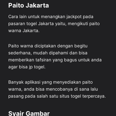
Paito Jakarta
Cara lain untuk menangkan jackpot pada
pasaran togel Jakarta yaitu, mengikuti paito
warna Jakarta.
Paito warna diciptakan dengan begitu
sederhana, mudah dipahami dan bisa
memberikan tafsiran yang bagus untuk anda
agar bisa jp togel.
Banyak aplikasi yang menyediakan paito
warna, anda bisa mencobanya di sana lalu
pasang pada salah satu situs togel terpercaya.
Syair Gambar