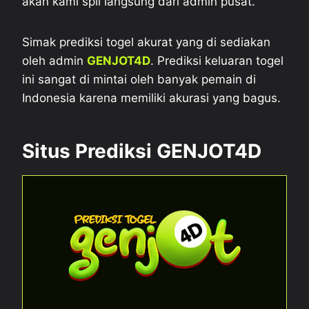
akan kami spil langsung dari admin pusat.
Simak prediksi togel akurat yang di sediakan
oleh admin
GENJOT4D
. Prediksi keluaran togel
ini sangat di mintai oleh banyak pemain di
Indonesia karena memiliki akurasi yang bagus.
Situs Prediksi GENJOT4D