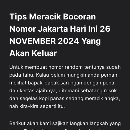
Tips Meracik Bocoran
Nomor Jakarta Hari Ini 26
NOVEMBER 2024 Yang
Akan Keluar
Untuk membuat nomor random tentunya sudah
pada tahu. Kalau belum mungkin anda pernah
melihat bapak-bapak sarungan dengan pena
dan kertas ajaibnya, ditemani sebatang rokok
dan segelas kopi panas sedang meracik angka,
nah kira-kira seperti itu.
Berikut akan kami sajikan langkah langkah yang