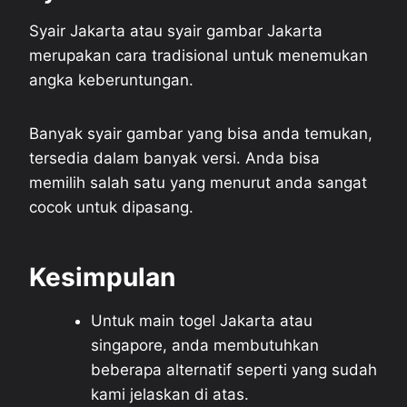
Syair Jakarta atau syair gambar Jakarta
merupakan cara tradisional untuk menemukan
angka keberuntungan.
Banyak syair gambar yang bisa anda temukan,
tersedia dalam banyak versi. Anda bisa
memilih salah satu yang menurut anda sangat
cocok untuk dipasang.
Kesimpulan
Untuk main togel Jakarta atau
singapore, anda membutuhkan
beberapa alternatif seperti yang sudah
kami jelaskan di atas.