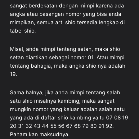
sangat berdekatan dengan mimpi karena ada
angka atau pasangan nomor yang bisa anda
mimpikan, semua arti shio tersedia lengkap di
tabel shio.
Misal, anda mimpi tentang setan, maka shio
setan diartikan sebagai nomor 01. Atau mimpi
tentang bahagia, maka angka shio nya adalah
19.
Sama halnya, jika anda mimpi tentang salah
satu shio misalnya kambing, maka sangat
mungkin nomor yang keluar adalah salah satu
yang ada di daftar shio kambing yaitu 07 08 19
20 31 32 43 44 55 56 67 68 79 80 91 92.
Paham kan maksudnya.