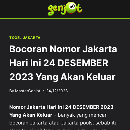
Skip
to
content
TOGEL JAKARTA
Bocoran Nomor Jakarta
Hari Ini 24 DESEMBER
2023 Yang Akan Keluar
By
MasterGenjot
24/12/2023
Nomor Jakarta Hari Ini 24 DESEMBER 2023
Yang Akan Keluar
– banyak yang mencari
bocoran Jakarta atau Jakarta pools, sebab itu