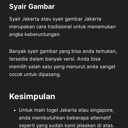
Syair Gambar
Syair Jakarta atau syair gambar Jakarta
merupakan cara tradisional untuk menemukan
angka keberuntungan.
Banyak syair gambar yang bisa anda temukan,
tersedia dalam banyak versi. Anda bisa
memilih salah satu yang menurut anda sangat
cocok untuk dipasang.
Kesimpulan
Untuk main togel Jakarta atau singapore,
anda membutuhkan beberapa alternatif
seperti yang sudah kami jelaskan di atas.