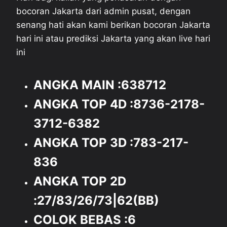
bocoran Jakarta dari admin pusat, dengan
senang hati akan kami berikan bocoran Jakarta
hari ini atau prediksi Jakarta yang akan live hari
ini
ANGKA MAIN :638712
ANGKA TOP 4D :8736-2178-
3712-6382
ANGKA TOP 3D :783-217-
836
ANGKA TOP 2D
:27/83/26/73|62(BB)
COLOK BEBAS :6