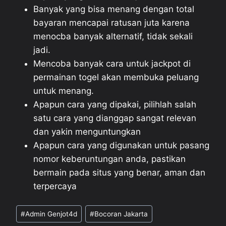
Banyak yang bisa menang dengan total
bayaran mencapai ratusan juta karena
menocba banyak alternatif, tidak sekali
jadi.
Mencoba banyak cara untuk jackpot di
permainan togel akan membuka peluang
untuk menang.
Apapun cara yang dipakai, pilihlah salah
satu cara yang dianggap sangat relevan
dan yakin menguntungkan
Apapun cara yang digunakan untuk pasang
nomor keberuntungan anda, pastikan
bermain pada situs yang benar, aman dan
terpercaya
Post
#
Admin Genjot4d
#
Bocoran Jakarta
Tags: