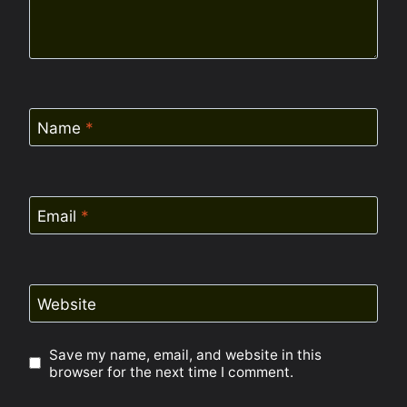
Name
*
Email
*
Website
Save my name, email, and website in this
browser for the next time I comment.