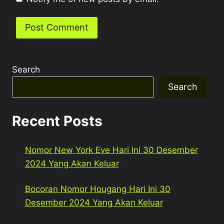
Search
Search
Recent Posts
Nomor New York Eve Hari Ini 30 Desember
2024 Yang Akan Keluar
Bocoran Nomor Hougang Hari Ini 30
Desember 2024 Yang Akan Keluar