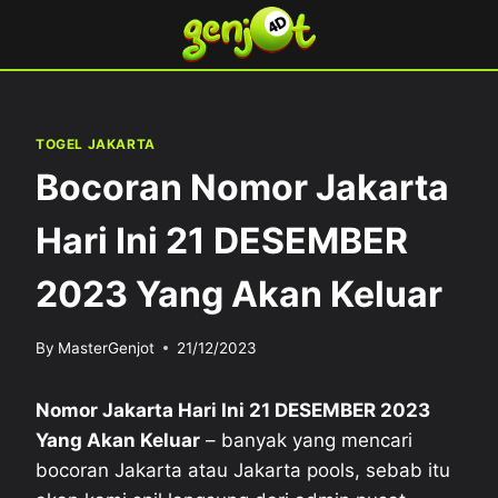
Skip
to
content
TOGEL JAKARTA
Bocoran Nomor Jakarta
Hari Ini 21 DESEMBER
2023 Yang Akan Keluar
By
MasterGenjot
21/12/2023
Nomor Jakarta Hari Ini 21 DESEMBER 2023
Yang Akan Keluar
– banyak yang mencari
bocoran Jakarta atau Jakarta pools, sebab itu