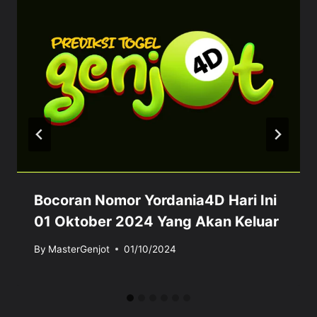
Bocoran Nomor Yordania4D Hari Ini
01 Oktober 2024 Yang Akan Keluar
By
MasterGenjot
01/10/2024