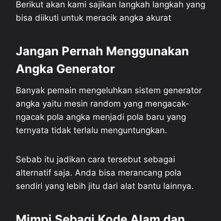
Berikut akan kami sajikan langkah langkah yang
bisa diikuti untuk meracik angka akurat
Jangan Pernah Menggunakan
Angka Generator
Banyak pemain mengeluhkan sistem generator
angka yaitu mesin random yang mengacak-
ngacak pola angka menjadi pola baru yang
ternyata tidak terlalu menguntungkan.
Sebab itu jadikan cara tersebut sebagai
alternatif saja. Anda bisa merancang pola
sendiri yang lebih jitu dari alat bantu lainnya.
Mimpi Sebagi Kode Alam dan