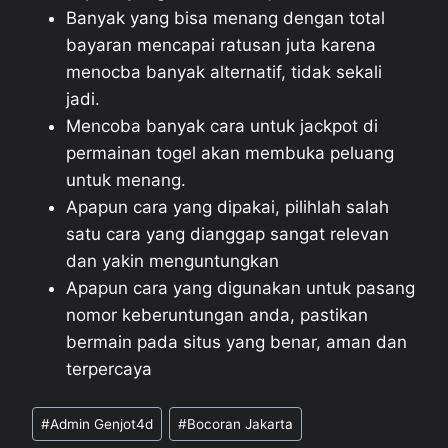
Banyak yang bisa menang dengan total
bayaran mencapai ratusan juta karena
menocba banyak alternatif, tidak sekali
jadi.
Mencoba banyak cara untuk jackpot di
permainan togel akan membuka peluang
untuk menang.
Apapun cara yang dipakai, pilihlah salah
satu cara yang dianggap sangat relevan
dan yakin menguntungkan
Apapun cara yang digunakan untuk pasang
nomor keberuntungan anda, pastikan
bermain pada situs yang benar, aman dan
terpercaya
Post
#
Admin Genjot4d
#
Bocoran Jakarta
Tags: