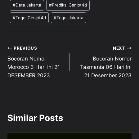
#
Data Jakarta
#
Prediksi Genjot4d
#
Togel Genjot4d
#
Togel Jakarta
Post
PREVIOUS
NEXT
Bocoran Nomor
Bocoran Nomor
navigation
Morocco 3 Hari Ini 21
Tasmania 06 Hari Ini
DESEMBER 2023
21 Desember 2023
Similar Posts