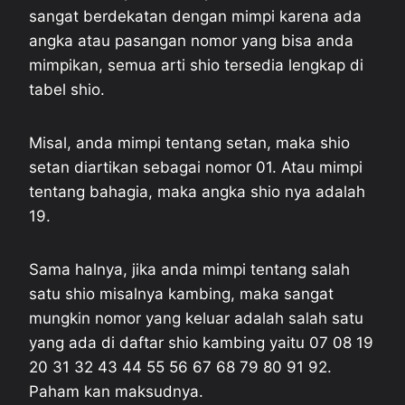
sangat berdekatan dengan mimpi karena ada
angka atau pasangan nomor yang bisa anda
mimpikan, semua arti shio tersedia lengkap di
tabel shio.
Misal, anda mimpi tentang setan, maka shio
setan diartikan sebagai nomor 01. Atau mimpi
tentang bahagia, maka angka shio nya adalah
19.
Sama halnya, jika anda mimpi tentang salah
satu shio misalnya kambing, maka sangat
mungkin nomor yang keluar adalah salah satu
yang ada di daftar shio kambing yaitu 07 08 19
20 31 32 43 44 55 56 67 68 79 80 91 92.
Paham kan maksudnya.