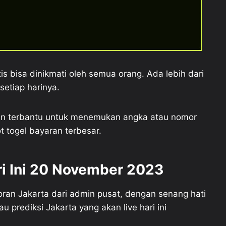
is bisa dinikmati oleh semua orang. Ada lebih dari
setiap harinya.
kan terbantu untuk menemukan angka atau nomor
 togel bayaran terbesar.
ri Ini 20 November 2023
ran Jakarta dari admin pusat, dengan senang hati
u prediksi Jakarta yang akan live hari ini