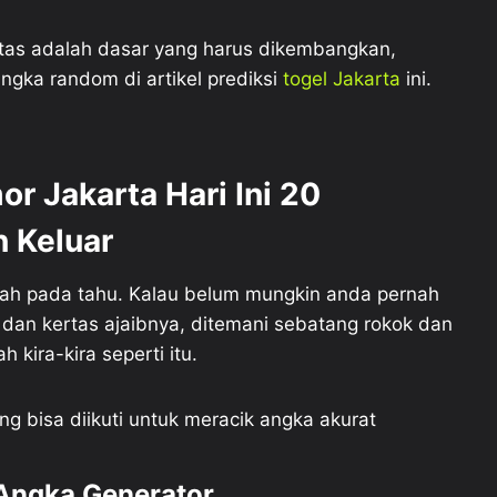
 atas adalah dasar yang harus dikembangkan,
ngka random di artikel prediksi
togel Jakarta
ini.
r Jakarta Hari Ini 20
 Keluar
h pada tahu. Kalau belum mungkin anda pernah
an kertas ajaibnya, ditemani sebatang rokok dan
kira-kira seperti itu.
ng bisa diikuti untuk meracik angka akurat
Angka Generator