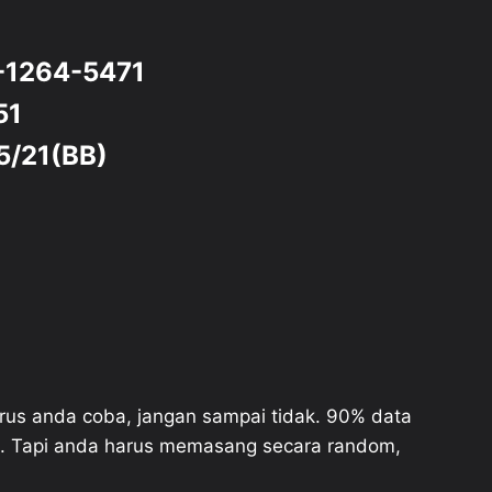
-1264-5471
51
5/21(BB)
arus anda coba, jangan sampai tidak. 90% data
at. Tapi anda harus memasang secara random,