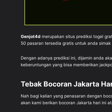
Genjot4d
merupakan situs prediksi togel grat
50 pasaran tersedia gratis untuk anda simak 
Dengan adanya prediksi ini, dijamin anda a
keberuntungan yang bisa memberikan jackpot
Tebak Bocoran Jakarta Ha
Nah bagi kalian yang penasaran dengan boco
akan kami berikan bocoran Jakarta hari ini ata