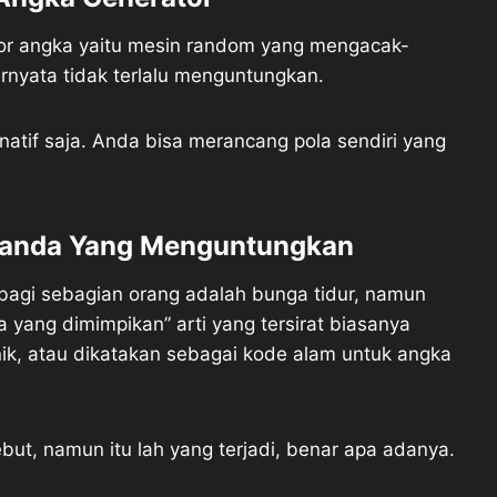
or angka yaitu mesin random yang mengacak-
rnyata tidak terlalu menguntungkan.
rnatif saja. Anda bisa merancang pola sendiri yang
Tanda Yang Menguntungkan
bagi sebagian orang adalah bunga tidur, namun
a yang dimimpikan” arti yang tersirat biasanya
ik, atau dikatakan sebagai kode alam untuk angka
ut, namun itu lah yang terjadi, benar apa adanya.