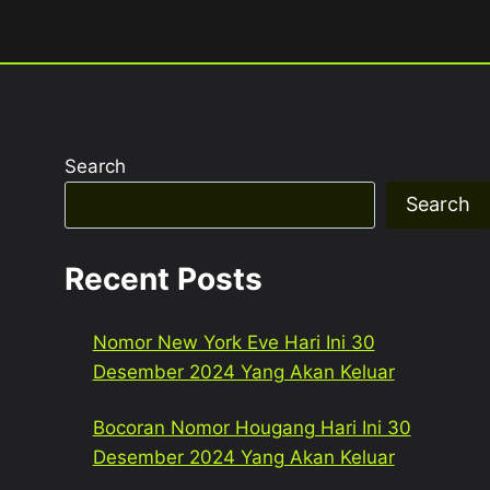
Search
Search
Recent Posts
Nomor New York Eve Hari Ini 30
Desember 2024 Yang Akan Keluar
Bocoran Nomor Hougang Hari Ini 30
Desember 2024 Yang Akan Keluar