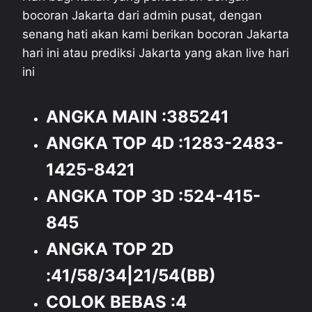
bocoran Jakarta dari admin pusat, dengan
senang hati akan kami berikan bocoran Jakarta
hari ini atau prediksi Jakarta yang akan live hari
ini
ANGKA MAIN :385241
ANGKA TOP 4D :1283-2483-
1425-8421
ANGKA TOP 3D :524-415-
845
ANGKA TOP 2D
:41/58/34|21/54(BB)
COLOK BEBAS :4