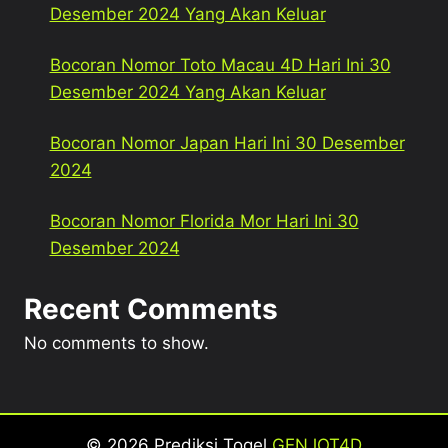
Desember 2024 Yang Akan Keluar
Bocoran Nomor Toto Macau 4D Hari Ini 30
Desember 2024 Yang Akan Keluar
Bocoran Nomor Japan Hari Ini 30 Desember
2024
Bocoran Nomor Florida Mor Hari Ini 30
Desember 2024
Recent Comments
No comments to show.
© 2026 Prediksi Togel
GENJOT4D