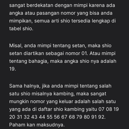
sangat berdekatan dengan mimpi karena ada
angka atau pasangan nomor yang bisa anda
mimpikan, semua arti shio tersedia lengkap di
tabel shio.
Misal, anda mimpi tentang setan, maka shio
setan diartikan sebagai nomor 01. Atau mimpi
tentang bahagia, maka angka shio nya adalah
19.
Sama halnya, jika anda mimpi tentang salah
satu shio misalnya kambing, maka sangat
mungkin nomor yang keluar adalah salah satu
yang ada di daftar shio kambing yaitu 07 08 19
20 31 32 43 44 55 56 67 68 79 80 91 92.
Paham kan maksudnya.