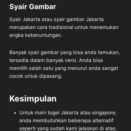
Syair Gambar
Syair Jakarta atau syair gambar Jakarta
merupakan cara tradisional untuk menemukan
angka keberuntungan.
Banyak syair gambar yang bisa anda temukan,
tersedia dalam banyak versi. Anda bisa
memilih salah satu yang menurut anda sangat
cocok untuk dipasang.
Kesimpulan
Untuk main togel Jakarta atau singapore,
anda membutuhkan beberapa alternatif
seperti yang sudah kami jelaskan di atas.