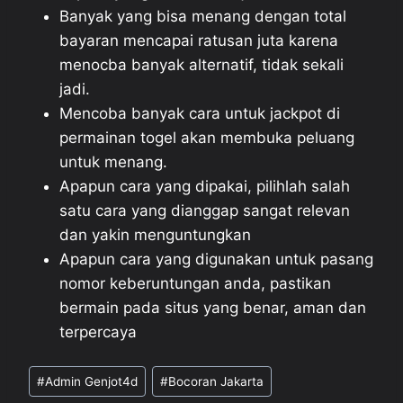
Banyak yang bisa menang dengan total
bayaran mencapai ratusan juta karena
menocba banyak alternatif, tidak sekali
jadi.
Mencoba banyak cara untuk jackpot di
permainan togel akan membuka peluang
untuk menang.
Apapun cara yang dipakai, pilihlah salah
satu cara yang dianggap sangat relevan
dan yakin menguntungkan
Apapun cara yang digunakan untuk pasang
nomor keberuntungan anda, pastikan
bermain pada situs yang benar, aman dan
terpercaya
Post
#
Admin Genjot4d
#
Bocoran Jakarta
Tags: