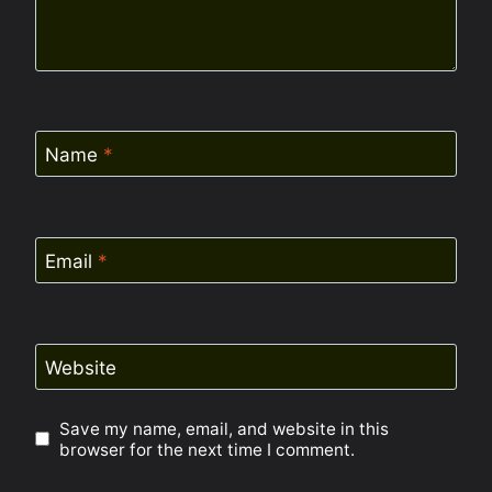
Name
*
Email
*
Website
Save my name, email, and website in this
browser for the next time I comment.