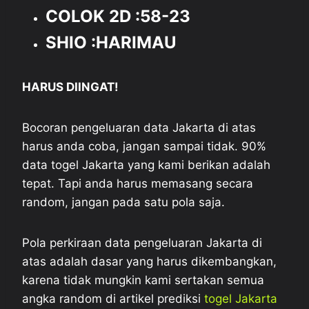
COLOK 2D :58-23
SHIO :HARIMAU
HARUS DIINGAT!
Bocoran pengeluaran data Jakarta di atas
harus anda coba, jangan sampai tidak. 90%
data togel Jakarta yang kami berikan adalah
tepat. Tapi anda harus memasang secara
random, jangan pada satu pola saja.
Pola perkiraan data pengeluaran Jakarta di
atas adalah dasar yang harus dikembangkan,
karena tidak mungkin kami sertakan semua
angka random di artikel prediksi
togel Jakarta