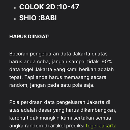
COLOK 2D :10-47
SHIO :BABI
HARUS DIINGAT!
Bocoran pengeluaran data Jakarta di atas
harus anda coba, jangan sampai tidak. 90%
data togel Jakarta yang kami berikan adalah
tepat. Tapi anda harus memasang secara
random, jangan pada satu pola saja.
Pola perkiraan data pengeluaran Jakarta di
atas adalah dasar yang harus dikembangkan,
karena tidak mungkin kami sertakan semua
angka random di artikel prediksi
togel Jakarta