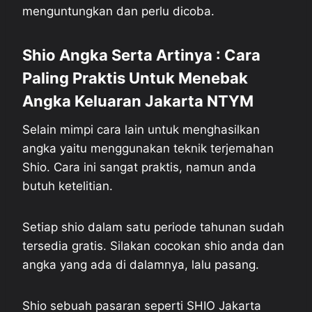
menguntungkan dan perlu dicoba.
Shio Angka Serta Artinya : Cara
Paling Praktis Untuk Menebak
Angka Keluaran Jakarta NTYM
Selain mimpi cara lain untuk menghasilkan
angka yaitu menggunakan teknik terjemahan
Shio. Cara ini sangat praktis, namun anda
butuh ketelitian.
Setiap shio dalam satu periode tahunan sudah
tersedia gratis. Silakan cocokan shio anda dan
angka yang ada di dalamnya, lalu pasang.
Shio sebuah pasaran seperti SHIO Jakarta