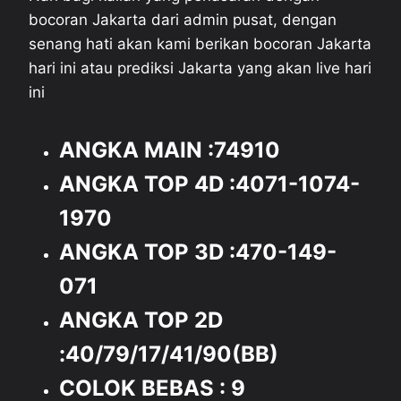
bocoran Jakarta dari admin pusat, dengan
senang hati akan kami berikan bocoran Jakarta
hari ini atau prediksi Jakarta yang akan live hari
ini
ANGKA MAIN :74910
ANGKA TOP 4D :4071-1074-
1970
ANGKA TOP 3D :470-149-
071
ANGKA TOP 2D
:40/79/17/41/90(BB)
COLOK BEBAS : 9