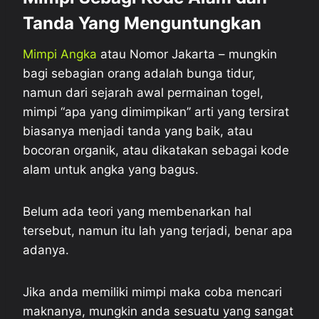
Tanda Yang Menguntungkan
Mimpi Angka
atau Nomor Jakarta – mungkin
bagi sebagian orang adalah bunga tidur,
namun dari sejarah awal permainan togel,
mimpi “apa yang dimimpikan” arti yang tersirat
biasanya menjadi tanda yang baik, atau
bocoran organik, atau dikatakan sebagai kode
alam untuk angka yang bagus.
Belum ada teori yang membenarkan hal
tersebut, namun itu lah yang terjadi, benar apa
adanya.
Jika anda memiliki mimpi maka coba mencari
maknanya, mungkin anda sesuatu yang sangat