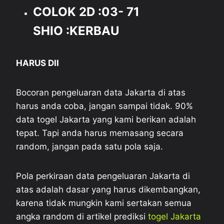
COLOK 2D :03- 71
SHIO :KERBAU
HARUS DII
Bocoran pengeluaran data Jakarta di atas
harus anda coba, jangan sampai tidak. 90%
data togel Jakarta yang kami berikan adalah
tepat. Tapi anda harus memasang secara
random, jangan pada satu pola saja.
Pola perkiraan data pengeluaran Jakarta di
atas adalah dasar yang harus dikembangkan,
karena tidak mungkin kami sertakan semua
angka random di artikel prediksi
togel Jakarta