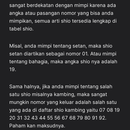
sangat berdekatan dengan mimpi karena ada
angka atau pasangan nomor yang bisa anda
mimpikan, semua arti shio tersedia lengkap di
tabel shio.
Misal, anda mimpi tentang setan, maka shio
setan diartikan sebagai nomor 01. Atau mimpi
tentang bahagia, maka angka shio nya adalah
19.
Sama halnya, jika anda mimpi tentang salah
satu shio misalnya kambing, maka sangat
mungkin nomor yang keluar adalah salah satu
yang ada di daftar shio kambing yaitu 07 08 19
20 31 32 43 44 55 56 67 68 79 80 91 92.
Paham kan maksudnya.