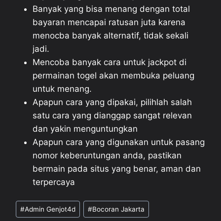
Banyak yang bisa menang dengan total
bayaran mencapai ratusan juta karena
menocba banyak alternatif, tidak sekali
jadi.
Mencoba banyak cara untuk jackpot di
permainan togel akan membuka peluang
untuk menang.
Apapun cara yang dipakai, pilihlah salah
satu cara yang dianggap sangat relevan
dan yakin menguntungkan
Apapun cara yang digunakan untuk pasang
nomor keberuntungan anda, pastikan
bermain pada situs yang benar, aman dan
terpercaya
Post
#
Admin Genjot4d
#
Bocoran Jakarta
Tags: