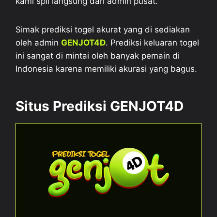
kami spil langsung dari admin pusat.
Simak prediksi togel akurat yang di sediakan
oleh admin
GENJOT4D
. Prediksi keluaran togel
ini sangat di mintai oleh banyak pemain di
Indonesia karena memiliki akurasi yang bagus.
Situs Prediksi GENJOT4D