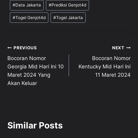
#
Data Jakarta
#
Prediksi Genjot4d
#
Togel Genjot4d
#
Togel Jakarta
Post
PREVIOUS
NEXT
Bocoran Nomor
Bocoran Nomor
navigation
Georgia Mid Hari Ini 10
Kentucky Mid Hari Ini
Maret 2024 Yang
11 Maret 2024
Akan Keluar
Similar Posts