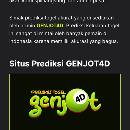
akan kami spil langsung dari admin pusat.
Simak prediksi togel akurat yang di sediakan
oleh admin
GENJOT4D
. Prediksi keluaran togel
ini sangat di mintai oleh banyak pemain di
Indonesia karena memiliki akurasi yang bagus.
Situs Prediksi GENJOT4D