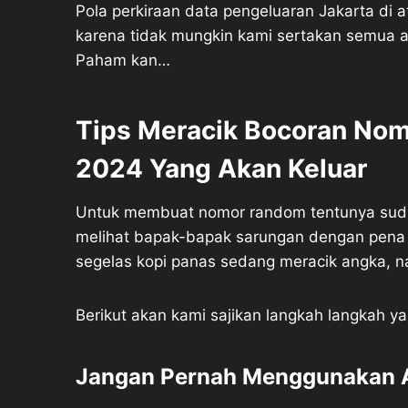
Pola perkiraan data pengeluaran Jakarta di
karena tidak mungkin kami sertakan semua a
Paham kan…
Tips Meracik Bocoran
Nomo
2024 Yang Akan Keluar
Untuk membuat nomor random tentunya suda
melihat bapak-bapak sarungan dengan pena d
segelas kopi panas sedang meracik angka, nah 
Berikut akan kami sajikan langkah langkah ya
Jangan Pernah Menggunakan 