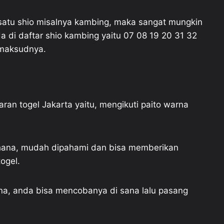
 satu shio misalnya kambing, maka sangat mungkin
a di daftar shio kambing yaitu 07 08 19 20 31 32
 maksudnya.
ran togel Jakarta yaitu, mengikuti paito warna
rhana, mudah dipahami dan bisa memberikan
ogel.
na, anda bisa mencobanya di sana lalu pasang