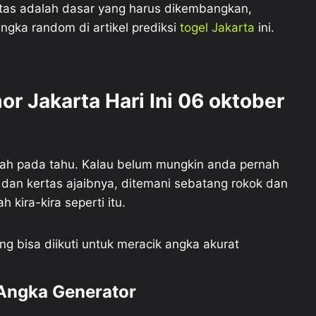
 atas adalah dasar yang harus dikembangkan,
ngka random di artikel prediksi
togel Jakarta
ini.
r Jakarta Hari Ini 06 oktober
h pada tahu. Kalau belum mungkin anda pernah
an kertas ajaibnya, ditemani sebatang rokok dan
kira-kira seperti itu.
ng bisa diikuti untuk meracik angka akurat
Angka Generator