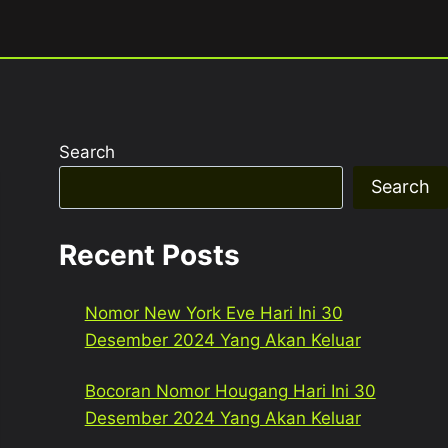
Search
Search
Recent Posts
Nomor New York Eve Hari Ini 30
Desember 2024 Yang Akan Keluar
Bocoran Nomor Hougang Hari Ini 30
Desember 2024 Yang Akan Keluar