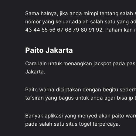
Sama halnya, jika anda mimpi tentang salah
nomor yang keluar adalah salah satu yang ad
43 44 55 56 67 68 79 80 91 92. Paham kan
Paito Jakarta
Cara lain untuk menangkan jackpot pada pasa
Jakarta.
Paito warna diciptakan dengan begitu sede
tafsiran yang bagus untuk anda agar bisa jp t
Banyak aplikasi yang menyediakan paito war
pada salah satu situs togel terpercaya.