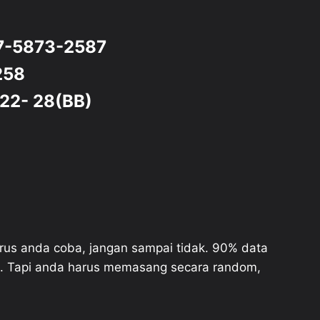
7-5873-2587
258
-22- 28(BB)
arus anda coba, jangan sampai tidak. 90% data
at. Tapi anda harus memasang secara random,