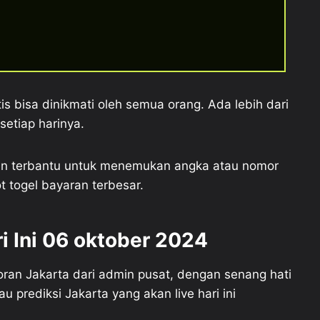
is bisa dinikmati oleh semua orang. Ada lebih dari
setiap harinya.
kan terbantu untuk menemukan angka atau nomor
 togel bayaran terbesar.
i Ini
06 oktober 2024
ran Jakarta dari admin pusat, dengan senang hati
u prediksi Jakarta yang akan live hari ini