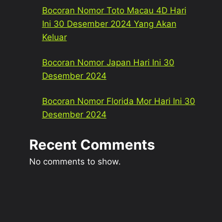
Bocoran Nomor Toto Macau 4D Hari
Ini 30 Desember 2024 Yang Akan
Keluar
Bocoran Nomor Japan Hari Ini 30
Desember 2024
Bocoran Nomor Florida Mor Hari Ini 30
Desember 2024
Recent Comments
No comments to show.