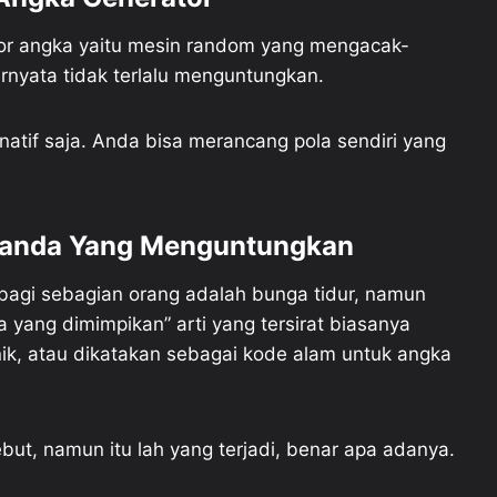
or angka yaitu mesin random yang mengacak-
rnyata tidak terlalu menguntungkan.
rnatif saja. Anda bisa merancang pola sendiri yang
Tanda Yang Menguntungkan
bagi sebagian orang adalah bunga tidur, namun
a yang dimimpikan” arti yang tersirat biasanya
ik, atau dikatakan sebagai kode alam untuk angka
ut, namun itu lah yang terjadi, benar apa adanya.