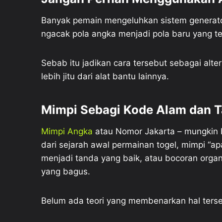
Banyak pemain mengeluhkan sistem generat
ngacak pola angka menjadi pola baru yang te
Sebab itu jadikan cara tersebut sebagai alte
lebih jitu dari alat bantu lainnya.
Mimpi Sebagi Kode Alam dan 
Mimpi Angka
atau Nomor Jakarta – mungkin 
dari sejarah awal permainan togel, mimpi “ap
menjadi tanda yang baik, atau bocoran organ
yang bagus.
Belum ada teori yang membenarkan hal terseb