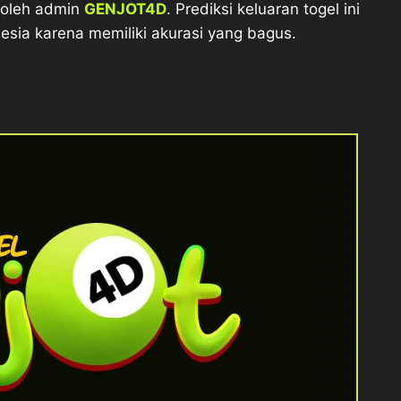
n oleh admin
GENJOT4D
. Prediksi keluaran togel ini
esia karena memiliki akurasi yang bagus.