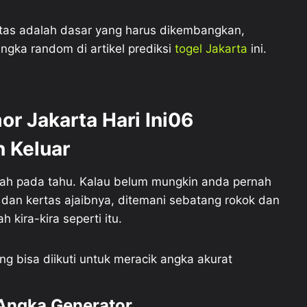
 atas adalah dasar yang harus dikembangkan,
ngka random di artikel prediksi
togel Jakarta
ini.
r Jakarta Hari Ini06
 Keluar
h pada tahu. Kalau belum mungkin anda pernah
an kertas ajaibnya, ditemani sebatang rokok dan
kira-kira seperti itu.
ng bisa diikuti untuk meracik angka akurat
Angka Generator