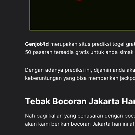
Genjot4d
merupakan situs prediksi togel grat
50 pasaran tersedia gratis untuk anda simak 
Dengan adanya prediksi ini, dijamin anda a
keberuntungan yang bisa memberikan jackpot
Tebak Bocoran Jakarta Ha
Nah bagi kalian yang penasaran dengan boco
akan kami berikan bocoran Jakarta hari ini ata