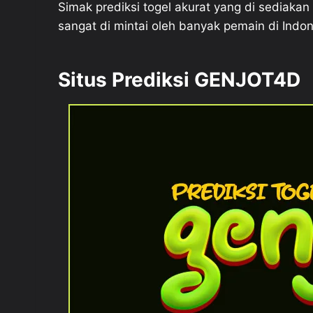
Simak prediksi togel akurat yang di sediaka
sangat di mintai oleh banyak pemain di Indon
Situs Prediksi GENJOT4D