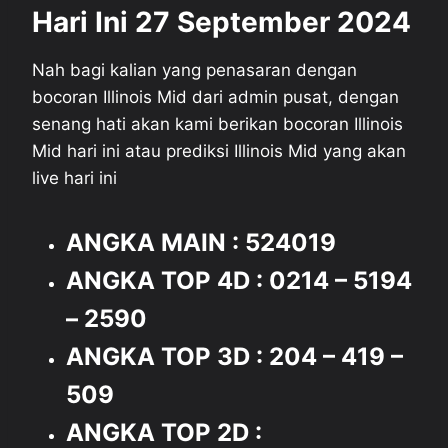
Hari Ini 27 September 2024
Nah bagi kalian yang penasaran dengan
bocoran Illinois Mid dari admin pusat, dengan
senang hati akan kami berikan bocoran Illinois
Mid hari ini atau prediksi Illinois Mid yang akan
live hari ini
ANGKA MAIN :
5
2
4
0
1
9
ANGKA TOP 4D : 0
2
1
4
– 5194
– 2590
ANGKA TOP 3D : 20
4
– 419 –
509
ANGKA TOP 2D :