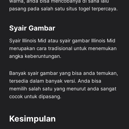
warna, anda bisa mencobanya di sana lalu
pasang pada salah satu situs togel terpercaya.
Syair Gambar
Syair Illinois Mid atau syair gambar Illinois Mid
merupakan cara tradisional untuk menemukan
angka keberuntungan.
Banyak syair gambar yang bisa anda temukan,
tersedia dalam banyak versi. Anda bisa
memilih salah satu yang menurut anda sangat
cocok untuk dipasang.
Kesimpulan