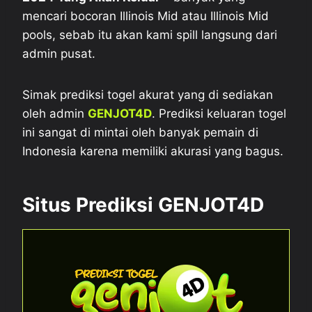
mencari bocoran Illinois Mid atau Illinois Mid
pools, sebab itu akan kami spill langsung dari
admin pusat.
Simak prediksi togel akurat yang di sediakan
oleh admin
GENJOT4D
. Prediksi keluaran togel
ini sangat di mintai oleh banyak pemain di
Indonesia karena memiliki akurasi yang bagus.
Situs Prediksi GENJOT4D