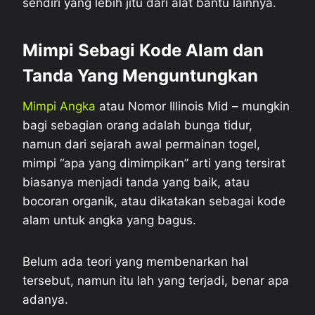
sendiri yang lebih jitu dari alat bantu lainnya.
Mimpi Sebagi Kode Alam dan
Tanda Yang Menguntungkan
Mimpi Angka
atau Nomor Illinois Mid – mungkin
bagi sebagian orang adalah bunga tidur,
namun dari sejarah awal permainan togel,
mimpi “apa yang dimimpikan” arti yang tersirat
biasanya menjadi tanda yang baik, atau
bocoran organik, atau dikatakan sebagai kode
alam untuk angka yang bagus.
Belum ada teori yang membenarkan hal
tersebut, namun itu lah yang terjadi, benar apa
adanya.