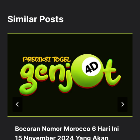
Similar Posts
Bocoran Nomor Morocco 6 Hari Ini
15 November 2024 Yang Akan