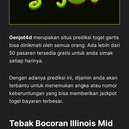
Genjot4d
merupakan situs prediksi togel gartis
bisa dinikmati oleh semua orang. Ada lebih dari
50 pasaran tersedia gratis untuk anda simak
setiap harinya.
Dengan adanya prediksi ini, dijamin anda akan
terbantu untuk menemukan angka atau nomor
keberuntungan yang bisa memberikan jackpot
togel bayaran terbesar.
Tebak Bocoran Illinois Mid