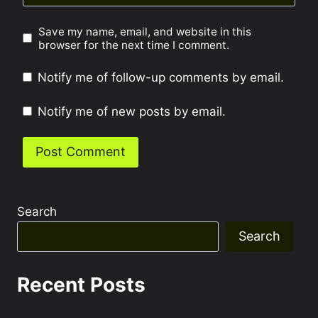
Save my name, email, and website in this
browser for the next time I comment.
Notify me of follow-up comments by email.
Notify me of new posts by email.
Search
Search
Recent Posts