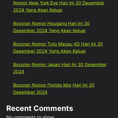
Nomor New York Eve Hari Ini 30 Desember
2024 Yang Akan Keluar
Bocoran Nomor Hougang Hari Ini 30
Desember 2024 Yang Akan Keluar
Bocoran Nomor Toto Macau 4D Hari Ini 30
Desember 2024 Yang Akan Keluar
Bocoran Nomor Japan Hari Ini 30 Desember
2024
Bocoran Nomor Florida Mor Hari Ini 30
Desember 2024
Recent Comments
No comments to show.