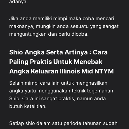
adanya.
Jika anda memiliki mimpi maka coba mencari
maknanya, mungkin anda sesuatu yang sangat
menguntungkan dan perlu dicoba.
Shio Angka Serta Artinya : Cara
Paling Praktis Untuk Menebak
Angka Keluaran Illinois Mid NTYM
Selain mimpi cara lain untuk menghasilkan
angka yaitu menggunakan teknik terjemahan
Shio. Cara ini sangat praktis, namun anda
butuh ketelitian.
Setiap shio dalam satu periode tahunan sudah