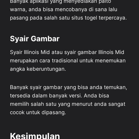
Banyak aplikasi yang menyediakan paito
warna, anda bisa mencobanya di sana lalu
pasang pada salah satu situs togel terpercaya.
Syair Gambar
Syair Illinois Mid atau syair gambar Illinois Mid
merupakan cara tradisional untuk menemukan
angka keberuntungan.
Banyak syair gambar yang bisa anda temukan,
tersedia dalam banyak versi. Anda bisa
memilih salah satu yang menurut anda sangat
cocok untuk dipasang.
Kesimpulan