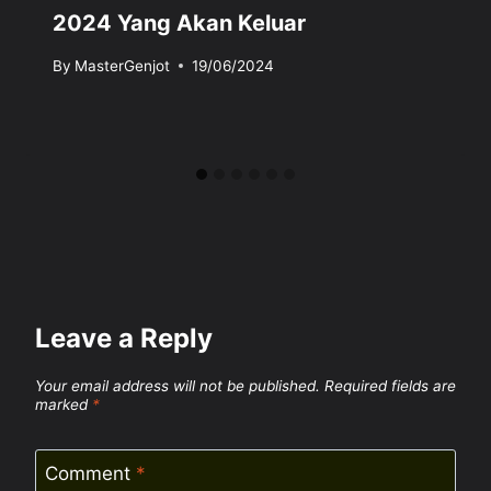
2024 Yang Akan Keluar
By
MasterGenjot
19/06/2024
Leave a Reply
Your email address will not be published.
Required fields are
marked
*
Comment
*