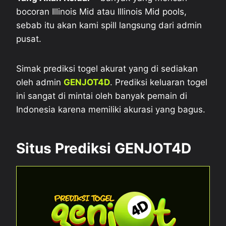
bocoran Illinois Mid atau Illinois Mid pools,
sebab itu akan kami spill langsung dari admin
pusat.
Simak prediksi togel akurat yang di sediakan
oleh admin
GENJOT4D
. Prediksi keluaran togel
ini sangat di mintai oleh banyak pemain di
Indonesia karena memiliki akurasi yang bagus.
Situs Prediksi GENJOT4D