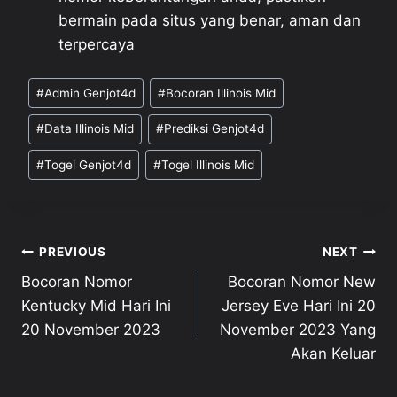
bermain pada situs yang benar, aman dan
terpercaya
Post
#
Admin Genjot4d
#
Bocoran Illinois Mid
Tags:
#
Data Illinois Mid
#
Prediksi Genjot4d
#
Togel Genjot4d
#
Togel Illinois Mid
Post
PREVIOUS
NEXT
Bocoran Nomor
Bocoran Nomor New
navigation
Kentucky Mid Hari Ini
Jersey Eve Hari Ini 20
20 November 2023
November 2023 Yang
Akan Keluar