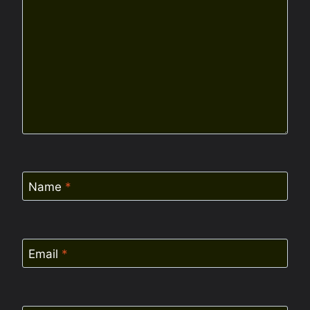
Name
*
Email
*