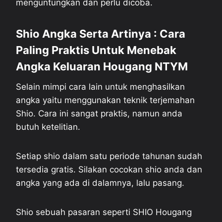
menguntungkan dan perlu dicoba.
Shio Angka Serta Artinya : Cara
Paling Praktis Untuk Menebak
Angka Keluaran Hougang NTYM
Selain mimpi cara lain untuk menghasilkan
angka yaitu menggunakan teknik terjemahan
Shio. Cara ini sangat praktis, namun anda
butuh ketelitian.
Setiap shio dalam satu periode tahunan sudah
tersedia gratis. Silakan cocokan shio anda dan
angka yang ada di dalamnya, lalu pasang.
Shio sebuah pasaran seperti SHIO Hougang