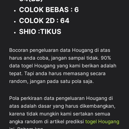
COLOK BEBAS : 6
COLOK 2D : 64
SHIO :TIKUS
Bocoran pengeluaran data Hougang di atas
harus anda coba, jangan sampai tidak. 90%
data togel Hougang yang kami berikan adalah
tepat. Tapi anda harus memasang secara
random, jangan pada satu pola saja.
Pola perkiraan data pengeluaran Hougang di
atas adalah dasar yang harus dikembangkan,
karena tidak mungkin kami sertakan semua
angka random di artikel prediksi
togel Hougang