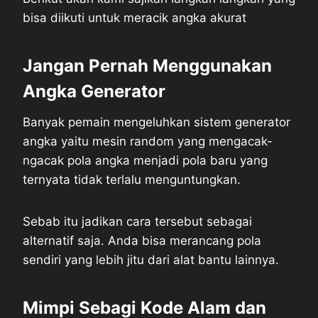
bisa diikuti untuk meracik angka akurat
Jangan Pernah Menggunakan
Angka Generator
Banyak pemain mengeluhkan sistem generator
angka yaitu mesin random yang mengacak-
ngacak pola angka menjadi pola baru yang
ternyata tidak terlalu menguntungkan.
Sebab itu jadikan cara tersebut sebagai
alternatif saja. Anda bisa merancang pola
sendiri yang lebih jitu dari alat bantu lainnya.
Mimpi Sebagi Kode Alam dan