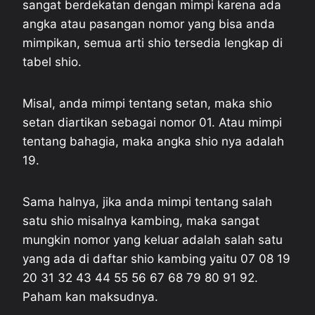
sangat berdekatan dengan mimpi karena ada
angka atau pasangan nomor yang bisa anda
mimpikan, semua arti shio tersedia lengkap di
tabel shio.
Misal, anda mimpi tentang setan, maka shio
setan diartikan sebagai nomor 01. Atau mimpi
tentang bahagia, maka angka shio nya adalah
19.
Sama halnya, jika anda mimpi tentang salah
satu shio misalnya kambing, maka sangat
mungkin nomor yang keluar adalah salah satu
yang ada di daftar shio kambing yaitu 07 08 19
20 31 32 43 44 55 56 67 68 79 80 91 92.
Paham kan maksudnya.