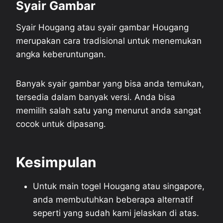
Syair Gambar
Syair Hougang atau syair gambar Hougang
merupakan cara tradisional untuk menemukan
angka keberuntungan.
Banyak syair gambar yang bisa anda temukan,
tersedia dalam banyak versi. Anda bisa
memilih salah satu yang menurut anda sangat
cocok untuk dipasang.
Kesimpulan
Untuk main togel Hougang atau singapore,
anda membutuhkan beberapa alternatif
seperti yang sudah kami jelaskan di atas.