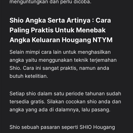
menguntungkan dan perlu dicoba.
Shio Angka Serta Artinya : Cara
Paling Praktis Untuk Menebak
Angka Keluaran Hougang NTYM
Selain mimpi cara lain untuk menghasilkan
angka yaitu menggunakan teknik terjemahan
Shio. Cara ini sangat praktis, namun anda
butuh ketelitian.
Setiap shio dalam satu periode tahunan sudah
tersedia gratis. Silakan cocokan shio anda dan
angka yang ada di dalamnya, lalu pasang.
Shio sebuah pasaran seperti SHIO Hougang