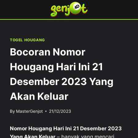
Skip
to
content
TOGEL HOUGANG
Bocoran Nomor
Hougang Hari Ini 21
Desember 2023 Yang
Akan Keluar
By
MasterGenjot
21/12/2023
Nomor Hougang Hari Ini 21 Desember 2023
Yang Akan Keluar
– banyak yang mencari