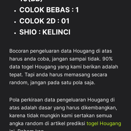
COLOK BEBAS : 1
COLOK 2D : 01
SHIO : KELINCI
Bocoran pengeluaran data Hougang di atas
harus anda coba, jangan sampai tidak. 90%
data togel Hougang yang kami berikan adalah
tepat. Tapi anda harus memasang secara
random, jangan pada satu pola saja.
Pola perkiraan data pengeluaran Hougang di
atas adalah dasar yang harus dikembangkan,
karena tidak mungkin kami sertakan semua
angka random di artikel prediksi
togel Hougang