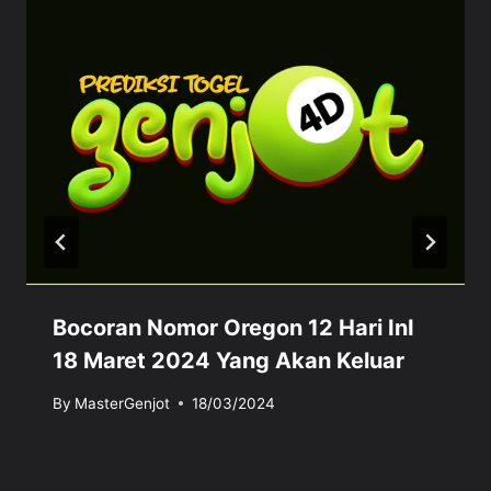
Bocoran Nomor Oregon 12 Hari InI
18 Maret 2024 Yang Akan Keluar
By
MasterGenjot
18/03/2024