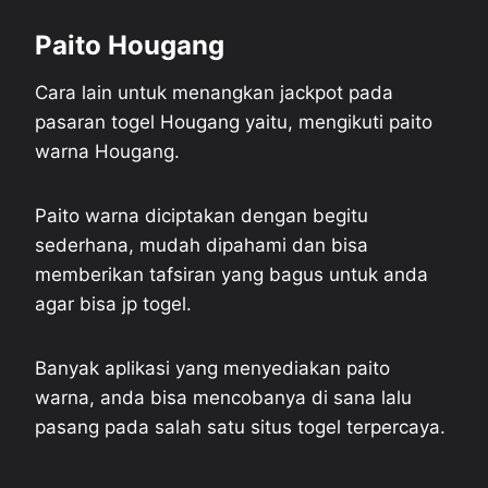
Paito Hougang
Cara lain untuk menangkan jackpot pada
pasaran togel Hougang yaitu, mengikuti paito
warna Hougang.
Paito warna diciptakan dengan begitu
sederhana, mudah dipahami dan bisa
memberikan tafsiran yang bagus untuk anda
agar bisa jp togel.
Banyak aplikasi yang menyediakan paito
warna, anda bisa mencobanya di sana lalu
pasang pada salah satu situs togel terpercaya.