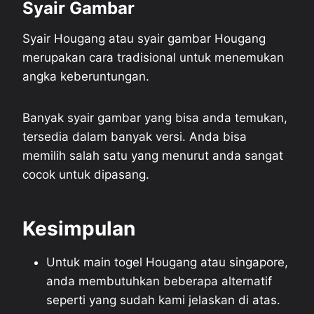
Syair Gambar
Syair Hougang atau syair gambar Hougang
merupakan cara tradisional untuk menemukan
angka keberuntungan.
Banyak syair gambar yang bisa anda temukan,
tersedia dalam banyak versi. Anda bisa
memilih salah satu yang menurut anda sangat
cocok untuk dipasang.
Kesimpulan
Untuk main togel Hougang atau singapore,
anda membutuhkan beberapa alternatif
seperti yang sudah kami jelaskan di atas.