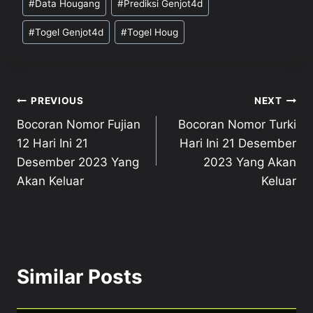
#
Data Hougang
#
Prediksi Genjot4d
#
Togel Genjot4d
#
Togel Houg
Post
PREVIOUS
NEXT
Bocoran Nomor Fujian
Bocoran Nomor Turki
navigation
12 Hari Ini 21
Hari Ini 21 Desember
Desember 2023 Yang
2023 Yang Akan
Akan Keluar
Keluar
Similar Posts