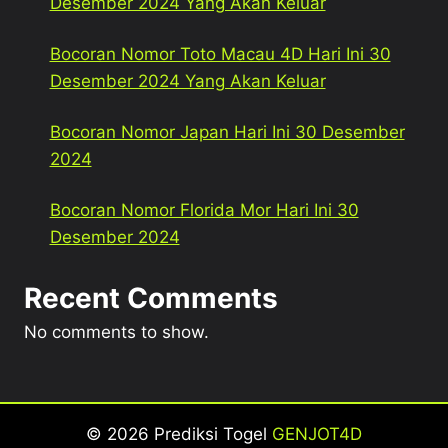
Desember 2024 Yang Akan Keluar
Bocoran Nomor Toto Macau 4D Hari Ini 30
Desember 2024 Yang Akan Keluar
Bocoran Nomor Japan Hari Ini 30 Desember
2024
Bocoran Nomor Florida Mor Hari Ini 30
Desember 2024
Recent Comments
No comments to show.
© 2026 Prediksi Togel
GENJOT4D