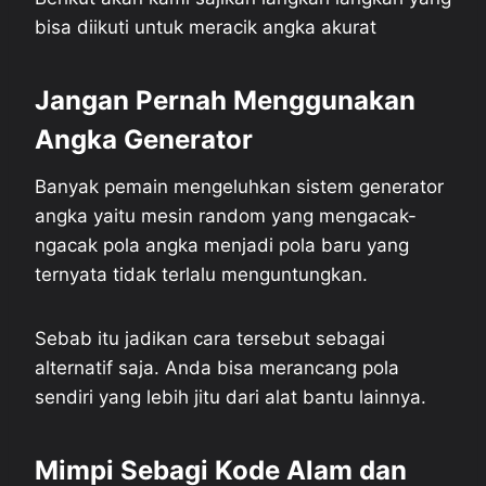
bisa diikuti untuk meracik angka akurat
Jangan Pernah Menggunakan
Angka Generator
Banyak pemain mengeluhkan sistem generator
angka yaitu mesin random yang mengacak-
ngacak pola angka menjadi pola baru yang
ternyata tidak terlalu menguntungkan.
Sebab itu jadikan cara tersebut sebagai
alternatif saja. Anda bisa merancang pola
sendiri yang lebih jitu dari alat bantu lainnya.
Mimpi Sebagi Kode Alam dan