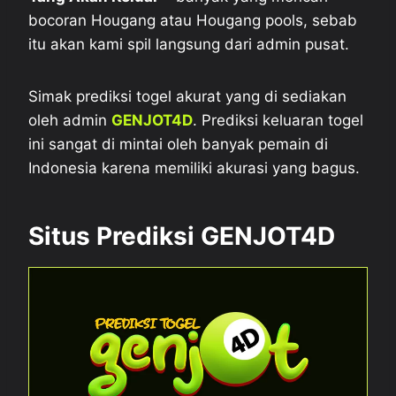
bocoran Hougang atau Hougang pools, sebab
itu akan kami spil langsung dari admin pusat.
Simak prediksi togel akurat yang di sediakan
oleh admin
GENJOT4D
. Prediksi keluaran togel
ini sangat di mintai oleh banyak pemain di
Indonesia karena memiliki akurasi yang bagus.
Situs Prediksi GENJOT4D