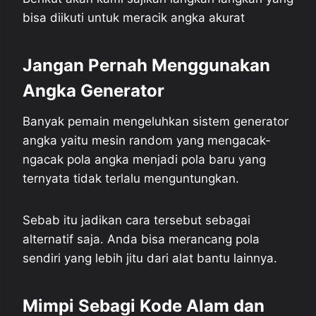
bisa diikuti untuk meracik angka akurat
Jangan Pernah Menggunakan
Angka Generator
Banyak pemain mengeluhkan sistem generator
angka yaitu mesin random yang mengacak-
ngacak pola angka menjadi pola baru yang
ternyata tidak terlalu menguntungkan.
Sebab itu jadikan cara tersebut sebagai
alternatif saja. Anda bisa merancang pola
sendiri yang lebih jitu dari alat bantu lainnya.
Mimpi Sebagi Kode Alam dan