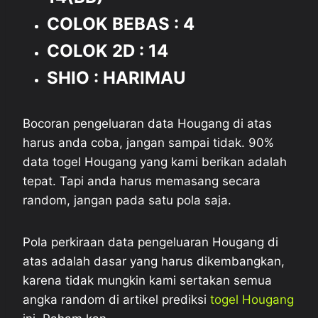
COLOK BEBAS : 4
COLOK 2D : 14
SHIO : HARIMAU
Bocoran pengeluaran data Hougang di atas
harus anda coba, jangan sampai tidak. 90%
data togel Hougang yang kami berikan adalah
tepat. Tapi anda harus memasang secara
random, jangan pada satu pola saja.
Pola perkiraan data pengeluaran Hougang di
atas adalah dasar yang harus dikembangkan,
karena tidak mungkin kami sertakan semua
angka random di artikel prediksi
togel Hougang