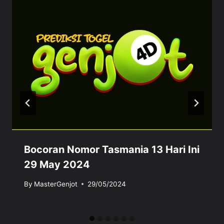
Bocoran Nomor Tasmania 13 Hari Ini
29 May 2024
By
MasterGenjot
29/05/2024