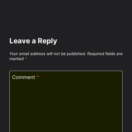
Leave a Reply
Your email address will not be published.
Required fields are
marked
*
Comment
*