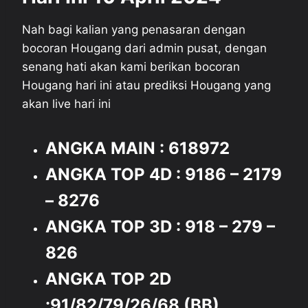
Nah bagi kalian yang penasaran dengan
bocoran Hougang dari admin pusat, dengan
senang hati akan kami berikan bocoran
Hougang hari ini atau prediksi Hougang yang
akan live hari ini
ANGKA MAIN : 618972
ANGKA TOP 4D : 9186 – 2179
– 8276
ANGKA TOP 3D : 918 – 279 –
826
ANGKA TOP 2D
:91/82/79/26/68 (BB)