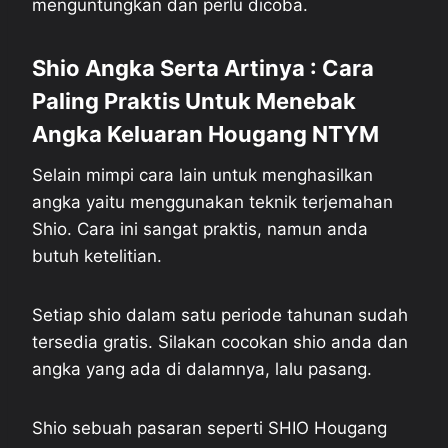
menguntungkan dan perlu dicoba.
Shio Angka Serta Artinya : Cara
Paling Praktis Untuk Menebak
Angka Keluaran Hougang NTYM
Selain mimpi cara lain untuk menghasilkan
angka yaitu menggunakan teknik terjemahan
Shio. Cara ini sangat praktis, namun anda
butuh ketelitian.
Setiap shio dalam satu periode tahunan sudah
tersedia gratis. Silakan cocokan shio anda dan
angka yang ada di dalamnya, lalu pasang.
Shio sebuah pasaran seperti SHIO Hougang