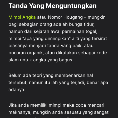
Tanda Yang Menguntungkan
Mimpi Angka
atau Nomor Hougang – mungkin
bagi sebagian orang adalah bunga tidur,
namun dari sejarah awal permainan togel,
mimpi “apa yang dimimpikan” arti yang tersirat
biasanya menjadi tanda yang baik, atau
bocoran organik, atau dikatakan sebagai kode
alam untuk angka yang bagus.
Belum ada teori yang membenarkan hal
tersebut, namun itu lah yang terjadi, benar apa
adanya.
Jika anda memiliki mimpi maka coba mencari
maknanya, mungkin anda sesuatu yang sangat