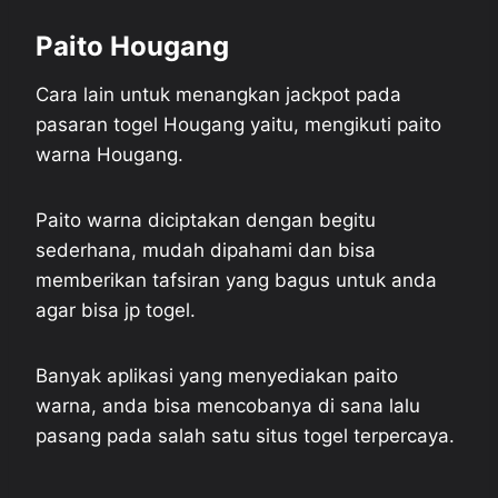
Paito Hougang
Cara lain untuk menangkan jackpot pada
pasaran togel Hougang yaitu, mengikuti paito
warna Hougang.
Paito warna diciptakan dengan begitu
sederhana, mudah dipahami dan bisa
memberikan tafsiran yang bagus untuk anda
agar bisa jp togel.
Banyak aplikasi yang menyediakan paito
warna, anda bisa mencobanya di sana lalu
pasang pada salah satu situs togel terpercaya.