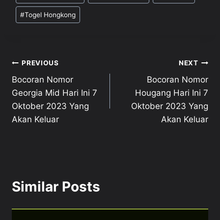
#
Togel Hongkong
Post
PREVIOUS
NEXT
Bocoran Nomor
Bocoran Nomor
navigation
Georgia Mid Hari Ini 7
Hougang Hari Ini 7
Oktober 2023 Yang
Oktober 2023 Yang
Akan Keluar
Akan Keluar
Similar Posts