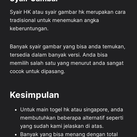
Syair HK atau syair gambar hk merupakan cara
tradisional untuk menemukan angka
keberuntungan.
Banyak syair gambar yang bisa anda temukan,
tersedia dalam banyak versi. Anda bisa
memilih salah satu yang menurut anda sangat
cocok untuk dipasang.
Kesimpulan
Untuk main togel hk atau singapore, anda
membutuhkan beberapa alternatif seperti
yang sudah kami jelaskan di atas.
Banyak yang bisa menang dengan total