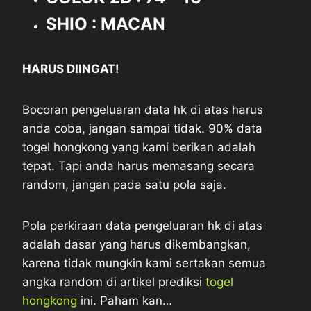
SHIO : MACAN
HARUS DIINGAT!
Bocoran pengeluaran data hk di atas harus
anda coba, jangan sampai tidak. 90% data
togel hongkong yang kami berikan adalah
tepat. Tapi anda harus memasang secara
random, jangan pada satu pola saja.
Pola perkiraan data pengeluaran hk di atas
adalah dasar yang harus dikembangkan,
karena tidak mungkin kami sertakan semua
angka random di artikel prediksi
togel
hongkong
ini. Paham kan…