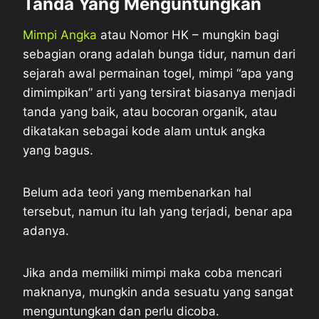
Tanda Yang Menguntungkan
Mimpi Angka
atau Nomor HK – mungkin bagi
sebagian orang adalah bunga tidur, namun dari
sejarah awal permainan togel, mimpi “apa yang
dimimpikan” arti yang tersirat biasanya menjadi
tanda yang baik, atau bocoran organik, atau
dikatakan sebagai kode alam untuk angka
yang bagus.
Belum ada teori yang membenarkan hal
tersebut, namun itu lah yang terjadi, benar apa
adanya.
Jika anda memiliki mimpi maka coba mencari
maknanya, mungkin anda sesuatu yang sangat
menguntungkan dan perlu dicoba.