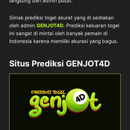
langsung dari admin pusat.
Simak prediksi togel akurat yang di sediakan
oleh admin
GENJOT4D
. Prediksi keluaran togel
ini sangat di mintai oleh banyak pemain di
Indonesia karena memiliki akurasi yang bagus.
Situs Prediksi GENJOT4D