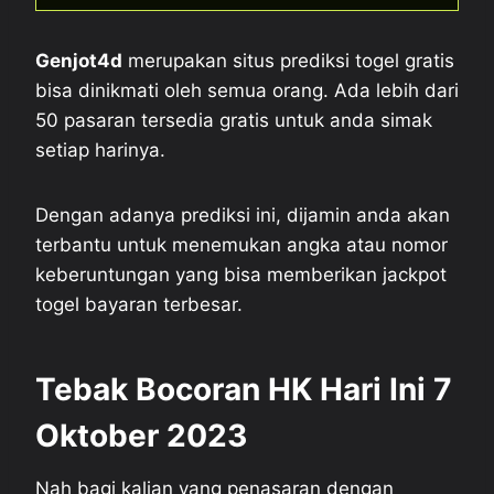
Genjot4d
merupakan situs prediksi togel gratis
bisa dinikmati oleh semua orang. Ada lebih dari
50 pasaran tersedia gratis untuk anda simak
setiap harinya.
Dengan adanya prediksi ini, dijamin anda akan
terbantu untuk menemukan angka atau nomor
keberuntungan yang bisa memberikan jackpot
togel bayaran terbesar.
Tebak Bocoran HK Hari Ini 7
Oktober 2023
Nah bagi kalian yang penasaran dengan