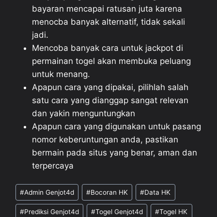
bayaran mencapai ratusan juta karena
menocba banyak alternatif, tidak sekali
jadi.
Mencoba banyak cara untuk jackpot di
permainan togel akan membuka peluang
untuk menang.
Apapun cara yang dipakai, pilihlah salah
satu cara yang dianggap sangat relevan
dan yakin menguntungkan
Apapun cara yang digunakan untuk pasang
nomor keberuntungan anda, pastikan
bermain pada situs yang benar, aman dan
terpercaya
Post
#
Admin Genjot4d
#
Bocoran HK
#
Data HK
Tags:
#
Prediksi Genjot4d
#
Togel Genjot4d
#
Togel HK