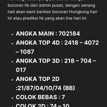
bocoran hk dari admin pusat, dengan senang
hati akan kami berikan bocoran Hongkong hari
ini atau prediksi hk yang akan live hari ini
ANGKA MAIN : 702184
ANGKA TOP 4D : 2418 – 4072
– 1087
ANGKA TOP 3D : 218 – 704 –
017
ANGKA TOP 2D
:21/87/04/10/74 (BB)
COLOK BEBAS : 7
COLOK 2D : 74 – 10