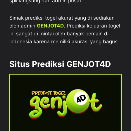
spil langsung dari admin pusat.
Simak prediksi togel akurat yang di sediakan
oleh admin
GENJOT4D
. Prediksi keluaran togel
ini sangat di mintai oleh banyak pemain di
Indonesia karena memiliki akurasi yang bagus.
Situs Prediksi GENJOT4D