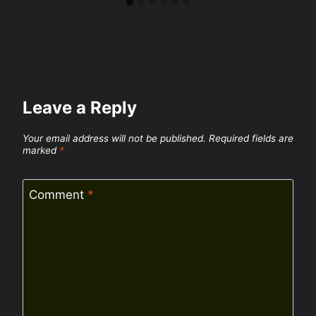
Leave a Reply
Your email address will not be published.
Required fields are
marked
*
Comment
*