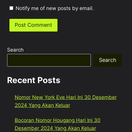
Notify me of new posts by email.
Search
Search
Recent Posts
Nomor New York Eve Hari Ini 30 Desember
2024 Yang Akan Keluar
Bocoran Nomor Hougang Hari Ini 30
Desember 2024 Yang Akan Keluar