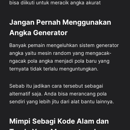
bisa diikuti untuk meracik angka akurat
Jangan Pernah Menggunakan
Angka Generator
Banyak pemain mengeluhkan sistem generator
angka yaitu mesin random yang mengacak-
ngacak pola angka menjadi pola baru yang
ternyata tidak terlalu menguntungkan.
Sebab itu jadikan cara tersebut sebagai
alternatif saja. Anda bisa merancang pola
sendiri yang lebih jitu dari alat bantu lainnya.
Mimpi Sebagi Kode Alam dan