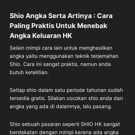
Shio Angka Serta Artinya : Cara
Paling Praktis Untuk Menebak
Angka Keluaran HK
Selain mimpi cara lain untuk menghasilkan
angka yaitu menggunakan teknik terjemahan
Shio. Cara ini sangat praktis, namun anda
butuh ketelitian.
Setiap shio dalam satu periode tahunan sudah
tersedia gratis. Silakan cocokan shio anda dan
angka yang ada di dalamnya, lalu pasang.
Shio sebuah pasaran seperti SHIO HK sangat
berdekatan dengan mimpi karena ada angka