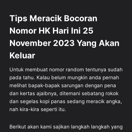
Tips Meracik Bocoran
Nomor
HK
Hari Ini 25
November 2023 Yang Akan
Keluar
Untuk membuat nomor random tentunya sudah
pada tahu. Kalau belum mungkin anda pernah
melihat bapak-bapak sarungan dengan pena
dan kertas ajaibnya, ditemani sebatang rokok
dan segelas kopi panas sedang meracik angka,
nah kira-kira seperti itu.
Berikut akan kami sajikan langkah langkah yang