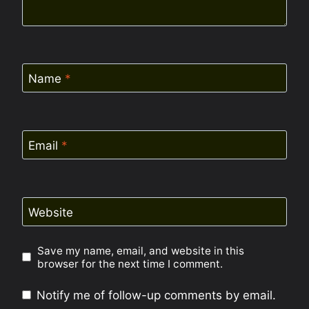
Name
*
Email
*
Website
Save my name, email, and website in this
browser for the next time I comment.
Notify me of follow-up comments by email.