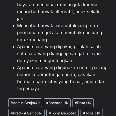
bayaran mencapai ratusan juta karena
menocba banyak alternatif, tidak sekali
jadi.
Mencoba banyak cara untuk jackpot di
permainan togel akan membuka peluang
untuk menang.
Apapun cara yang dipakai, pilihlah salah
satu cara yang dianggap sangat relevan
dan yakin menguntungkan
Apapun cara yang digunakan untuk pasang
nomor keberuntungan anda, pastikan
bermain pada situs yang benar, aman dan
terpercaya
Post
#
Admin Genjot4d
#
Bocoran HK
#
Data HK
Tags:
#
Prediksi Genjot4d
#
Togel Genjot4d
#
Togel HK