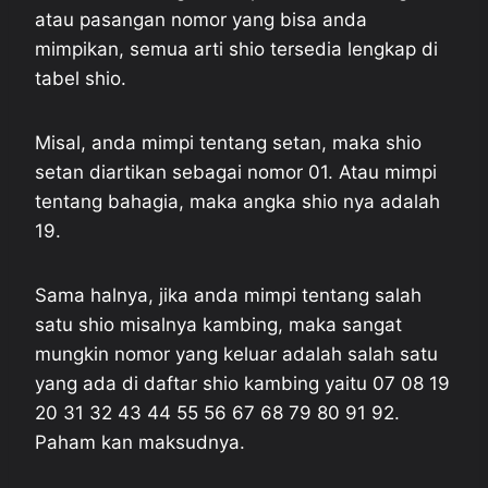
atau pasangan nomor yang bisa anda
mimpikan, semua arti shio tersedia lengkap di
tabel shio.
Misal, anda mimpi tentang setan, maka shio
setan diartikan sebagai nomor 01. Atau mimpi
tentang bahagia, maka angka shio nya adalah
19.
Sama halnya, jika anda mimpi tentang salah
satu shio misalnya kambing, maka sangat
mungkin nomor yang keluar adalah salah satu
yang ada di daftar shio kambing yaitu 07 08 19
20 31 32 43 44 55 56 67 68 79 80 91 92.
Paham kan maksudnya.