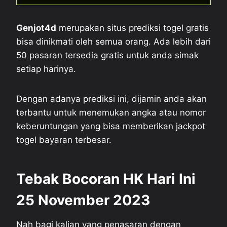
Genjot4d
merupakan situs prediksi togel gratis
bisa dinikmati oleh semua orang. Ada lebih dari
50 pasaran tersedia gratis untuk anda simak
setiap harinya.
Dengan adanya prediksi ini, dijamin anda akan
terbantu untuk menemukan angka atau nomor
keberuntungan yang bisa memberikan jackpot
togel bayaran terbesar.
Tebak Bocoran HK Hari Ini
25 November 2023
Nah bagi kalian yang penasaran dengan