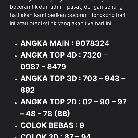
bocoran hk dari admin pusat, dengan senang
hati akan kami berikan bocoran Hongkong hari
ini atau prediksi hk yang akan live hari ini
ANGKA MAIN :
9078324
ANGKA TOP 4D : 7320 –
0987 – 8479
ANGKA TOP 3D : 703 – 943 –
892
ANGKA TOP 2D : 02 – 90 – 97
– 48 – 78 (BB)
COLOK BEBAS : 9
COLOK 2D :
87 – 94