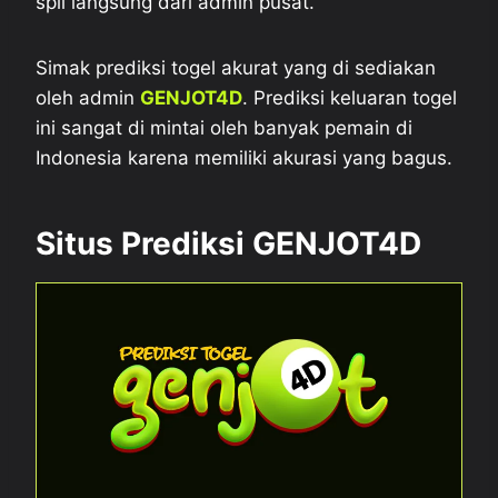
spil langsung dari admin pusat.
Simak prediksi togel akurat yang di sediakan
oleh admin
GENJOT4D
. Prediksi keluaran togel
ini sangat di mintai oleh banyak pemain di
Indonesia karena memiliki akurasi yang bagus.
Situs Prediksi GENJOT4D