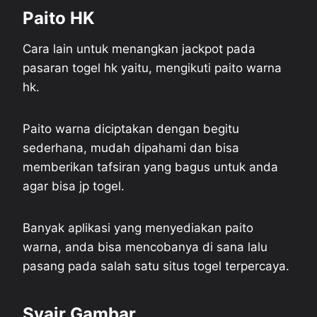
Paito HK
Cara lain untuk menangkan jackpot pada
pasaran togel hk yaitu, mengikuti paito warna
hk.
Paito warna diciptakan dengan begitu
sederhana, mudah dipahami dan bisa
memberikan tafsiran yang bagus untuk anda
agar bisa jp togel.
Banyak aplikasi yang menyediakan paito
warna, anda bisa mencobanya di sana lalu
pasang pada salah satu situs togel terpercaya.
Syair Gambar