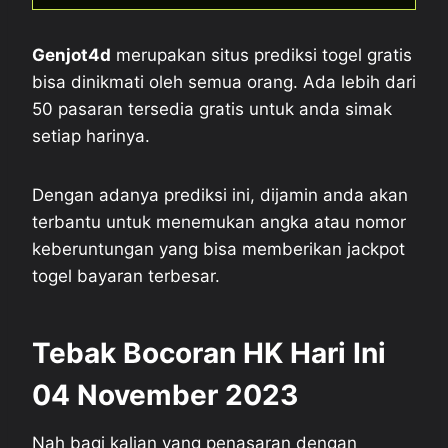
Genjot4d
merupakan situs prediksi togel gratis
bisa dinikmati oleh semua orang. Ada lebih dari
50 pasaran tersedia gratis untuk anda simak
setiap harinya.
Dengan adanya prediksi ini, dijamin anda akan
terbantu untuk menemukan angka atau nomor
keberuntungan yang bisa memberikan jackpot
togel bayaran terbesar.
Tebak Bocoran HK Hari Ini
04 November 2023
Nah bagi kalian yang penasaran dengan