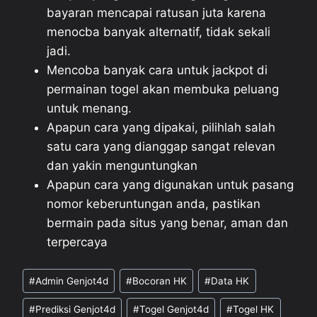
bayaran mencapai ratusan juta karena
menocba banyak alternatif, tidak sekali
jadi.
Mencoba banyak cara untuk jackpot di
permainan togel akan membuka peluang
untuk menang.
Apapun cara yang dipakai, pilihlah salah
satu cara yang dianggap sangat relevan
dan yakin menguntungkan
Apapun cara yang digunakan untuk pasang
nomor keberuntungan anda, pastikan
bermain pada situs yang benar, aman dan
terpercaya
Post
#
Admin Genjot4d
#
Bocoran HK
#
Data HK
Tags:
#
Prediksi Genjot4d
#
Togel Genjot4d
#
Togel HK