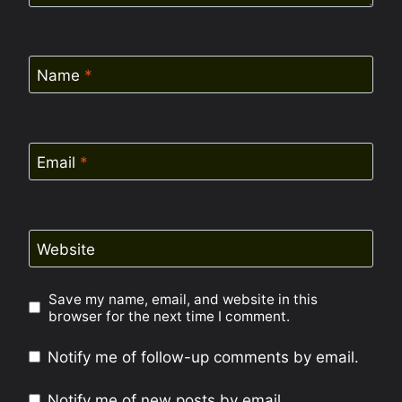
Name
*
Email
*
Website
Save my name, email, and website in this
browser for the next time I comment.
Notify me of follow-up comments by email.
Notify me of new posts by email.