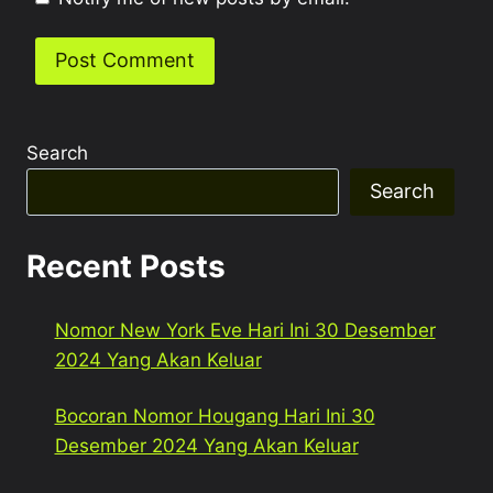
Search
Search
Recent Posts
Nomor New York Eve Hari Ini 30 Desember
2024 Yang Akan Keluar
Bocoran Nomor Hougang Hari Ini 30
Desember 2024 Yang Akan Keluar