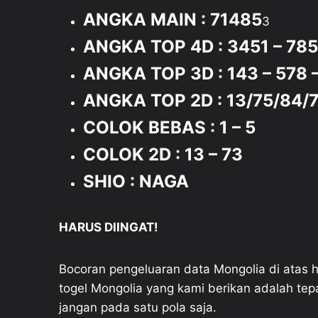
ANGKA MAIN :
7
1
4
8
5
3
ANGKA TOP 4D : 34
5
1 – 78
ANGKA TOP 3D : 14
3
– 578 
ANGKA TOP 2D : 13/75/84/7
COLOK BEBAS : 1 – 5
COLOK 2D : 13 – 73
SHIO : NAGA
HARUS DIINGAT!
Bocoran pengeluaran data Mongolia di atas 
togel Mongolia yang kami berikan adalah te
jangan pada satu pola saja.