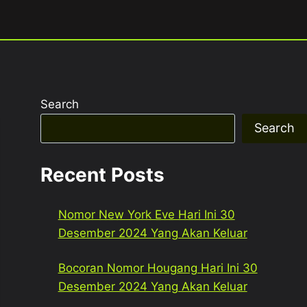
Search
Search
Recent Posts
Nomor New York Eve Hari Ini 30
Desember 2024 Yang Akan Keluar
Bocoran Nomor Hougang Hari Ini 30
Desember 2024 Yang Akan Keluar