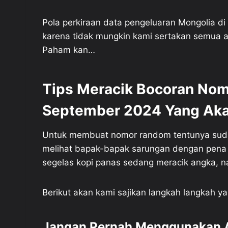
Pola perkiraan data pengeluaran Mongolia d
karena tidak mungkin kami sertakan semua a
Paham kan…
Tips Meracik Bocoran
Nomo
September 2024 Yang Aka
Untuk membuat nomor random tentunya suda
melihat bapak-bapak sarungan dengan pena d
segelas kopi panas sedang meracik angka, nah 
Berikut akan kami sajikan langkah langkah ya
Jangan Pernah Menggunakan 