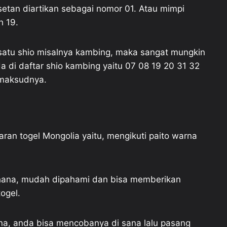
setan diartikan sebagai nomor 01. Atau mimpi
h 19.
 satu shio misalnya kambing, maka sangat mungkin
a di daftar shio kambing yaitu 07 08 19 20 31 32
 maksudnya.
ran togel Mongolia yaitu, mengikuti paito warna
rhana, mudah dipahami dan bisa memberikan
ogel.
na, anda bisa mencobanya di sana lalu pasang