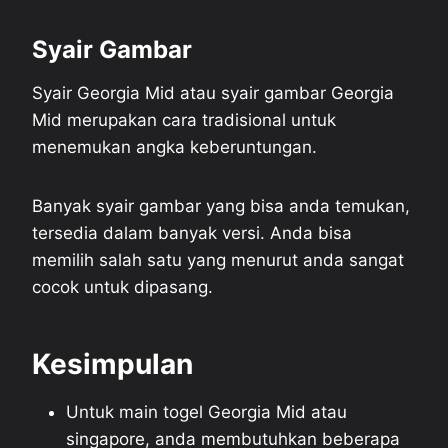
Syair Gambar
Syair Georgia Mid atau syair gambar Georgia
Mid merupakan cara tradisional untuk
menemukan angka keberuntungan.
Banyak syair gambar yang bisa anda temukan,
tersedia dalam banyak versi. Anda bisa
memilih salah satu yang menurut anda sangat
cocok untuk dipasang.
Kesimpulan
Untuk main togel Georgia Mid atau
singapore, anda membutuhkan beberapa