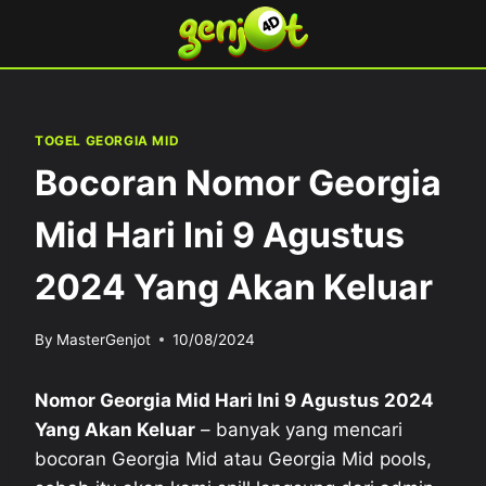
Skip
to
content
TOGEL GEORGIA MID
Bocoran Nomor Georgia
Mid Hari Ini 9 Agustus
2024 Yang Akan Keluar
By
MasterGenjot
10/08/2024
Nomor Georgia Mid Hari Ini 9 Agustus 2024
Yang Akan Keluar
– banyak yang mencari
bocoran Georgia Mid atau Georgia Mid pools,