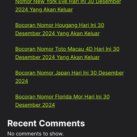
Nomor New York Eve Hari Ini 30 Desember
2024 Yang Akan Keluar
Bocoran Nomor Hougang Hari Ini 30
Desember 2024 Yang Akan Keluar
Bocoran Nomor Toto Macau 4D Hari Ini 30
Desember 2024 Yang Akan Keluar
Bocoran Nomor Japan Hari Ini 30 Desember
2024
Bocoran Nomor Florida Mor Hari Ini 30
Desember 2024
Recent Comments
No comments to show.