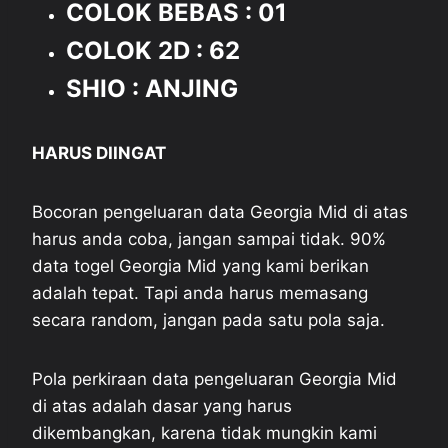
COLOK BEBAS : 01
COLOK 2D : 62
SHIO : ANJING
HARUS DIINGAT
Bocoran pengeluaran data Georgia Mid di atas
harus anda coba, jangan sampai tidak. 90%
data togel Georgia Mid yang kami berikan
adalah tepat. Tapi anda harus memasang
secara random, jangan pada satu pola saja.
Pola perkiraan data pengeluaran Georgia Mid
di atas adalah dasar yang harus
dikembangkan, karena tidak mungkin kami