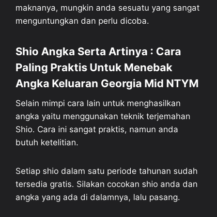
maknanya, mungkin anda sesuatu yang sangat
menguntungkan dan perlu dicoba.
Shio Angka Serta Artinya : Cara
Paling Praktis Untuk Menebak
Angka Keluaran Georgia Mid NTYM
Selain mimpi cara lain untuk menghasilkan
angka yaitu menggunakan teknik terjemahan
Shio. Cara ini sangat praktis, namun anda
butuh ketelitian.
Setiap shio dalam satu periode tahunan sudah
tersedia gratis. Silakan cocokan shio anda dan
angka yang ada di dalamnya, lalu pasang.