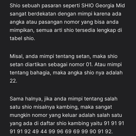
Shio sebuah pasaran seperti SHIO Georgia Mid
sangat berdekatan dengan mimpi karena ada
angka atau pasangan nomor yang bisa anda
mimpikan, semua arti shio tersedia lengkap di
tabel shio.
Misal, anda mimpi tentang setan, maka shio
setan diartikan sebagai nomor 01. Atau mimpi
tentang bahagia, maka angka shio nya adalah
22.
Sama halnya, jika anda mimpi tentang salah
satu shio misalnya kambing, maka sangat
mungkin nomor yang keluar adalah salah satu
yang ada di daftar shio kambing yaitu 91 91 91
91 91 92 49 44 99 96 69 69 99 90 91 92.