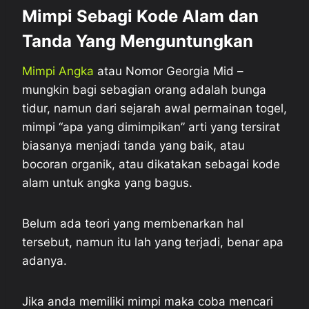
Mimpi Sebagi Kode Alam dan
Tanda Yang Menguntungkan
Mimpi Angka
atau Nomor Georgia Mid –
mungkin bagi sebagian orang adalah bunga
tidur, namun dari sejarah awal permainan togel,
mimpi “apa yang dimimpikan” arti yang tersirat
biasanya menjadi tanda yang baik, atau
bocoran organik, atau dikatakan sebagai kode
alam untuk angka yang bagus.
Belum ada teori yang membenarkan hal
tersebut, namun itu lah yang terjadi, benar apa
adanya.
Jika anda memiliki mimpi maka coba mencari