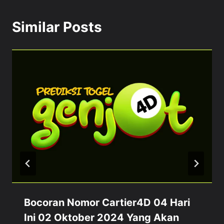
Similar Posts
Bocoran Nomor Cartier4D 04 Hari
Ini 02 Oktober 2024 Yang Akan