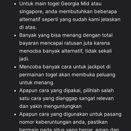
Untuk main togel Georgia Mid atau
singapore, anda membutuhkan beberapa
alternatif seperti yang sudah kami jelaskan
di atas.
Banyak yang bisa menang dengan total
bayaran mencapai ratusan juta karena
menocba banyak alternatif, tidak sekali
jadi.
Mencoba banyak cara untuk jackpot di
permainan togel akan membuka peluang
untuk menang.
Apapun cara yang dipakai, pilihlah salah
satu cara yang dianggap sangat relevan
dan yakin menguntungkan
Apapun cara yang digunakan untuk pasang
nomor keberuntungan anda, pastikan
bermain pada situs yang benar, aman dan