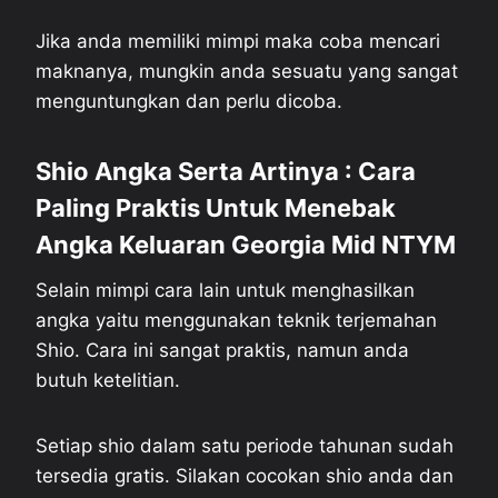
Jika anda memiliki mimpi maka coba mencari
maknanya, mungkin anda sesuatu yang sangat
menguntungkan dan perlu dicoba.
Shio Angka Serta Artinya : Cara
Paling Praktis Untuk Menebak
Angka Keluaran Georgia Mid NTYM
Selain mimpi cara lain untuk menghasilkan
angka yaitu menggunakan teknik terjemahan
Shio. Cara ini sangat praktis, namun anda
butuh ketelitian.
Setiap shio dalam satu periode tahunan sudah
tersedia gratis. Silakan cocokan shio anda dan