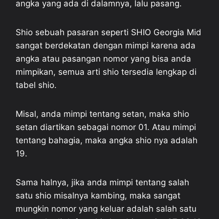
angka yang ada di dalamnya, lalu pasang.
Shio sebuah pasaran seperti SHIO Georgia Mid
sangat berdekatan dengan mimpi karena ada
angka atau pasangan nomor yang bisa anda
mimpikan, semua arti shio tersedia lengkap di
tabel shio.
Misal, anda mimpi tentang setan, maka shio
setan diartikan sebagai nomor 01. Atau mimpi
tentang bahagia, maka angka shio nya adalah
19.
Sama halnya, jika anda mimpi tentang salah
satu shio misalnya kambing, maka sangat
mungkin nomor yang keluar adalah salah satu