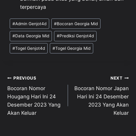
terpercaya
Post
#
Admin Genjot4d
#
Bocoran Georgia Mid
Tags:
#
Data Georgia Mid
#
Prediksi Genjot4d
#
Togel Genjot4d
#
Togel Georgia Mid
Post
PREVIOUS
NEXT
Bocoran Nomor
Bocoran Nomor Japan
navigation
Hougang Hari Ini 24
Hari Ini 24 Desember
Desember 2023 Yang
2023 Yang Akan
Akan Keluar
Keluar