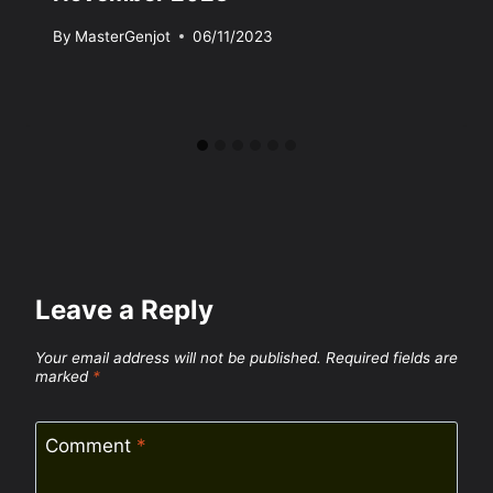
By
MasterGenjot
06/11/2023
Leave a Reply
Your email address will not be published.
Required fields are
marked
*
Comment
*