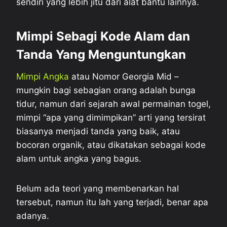
sendiri yang lebih jitu dari alat bantu lainnya.
Mimpi Sebagi Kode Alam dan
Tanda Yang Menguntungkan
Mimpi Angka
atau Nomor Georgia Mid –
mungkin bagi sebagian orang adalah bunga
tidur, namun dari sejarah awal permainan togel,
mimpi “apa yang dimimpikan” arti yang tersirat
biasanya menjadi tanda yang baik, atau
bocoran organik, atau dikatakan sebagai kode
alam untuk angka yang bagus.
Belum ada teori yang membenarkan hal
tersebut, namun itu lah yang terjadi, benar apa
adanya.