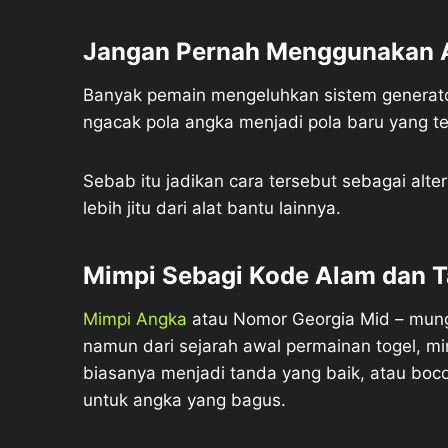
Jangan Pernah Menggunakan 
Banyak pemain mengeluhkan sistem generat
ngacak pola angka menjadi pola baru yang te
Sebab itu jadikan cara tersebut sebagai alte
lebih jitu dari alat bantu lainnya.
Mimpi Sebagi Kode Alam dan 
Mimpi Angka
atau Nomor Georgia Mid – mungk
namun dari sejarah awal permainan togel, mim
biasanya menjadi tanda yang baik, atau boco
untuk angka yang bagus.