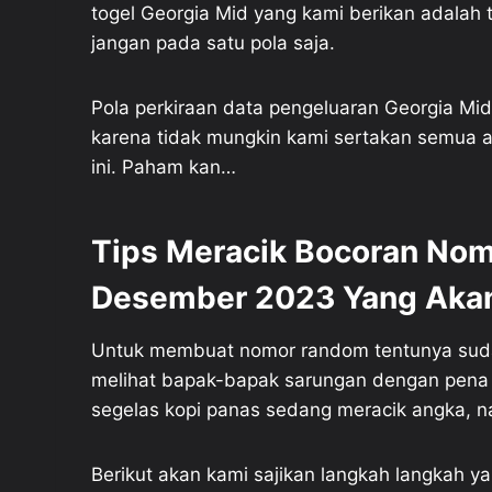
togel Georgia Mid yang kami berikan adalah
jangan pada satu pola saja.
Pola perkiraan data pengeluaran Georgia Mi
karena tidak mungkin kami sertakan semua a
ini. Paham kan…
Tips Meracik Bocoran
Nom
Desember 2023 Yang Akan
Untuk membuat nomor random tentunya suda
melihat bapak-bapak sarungan dengan pena d
segelas kopi panas sedang meracik angka, nah 
Berikut akan kami sajikan langkah langkah ya