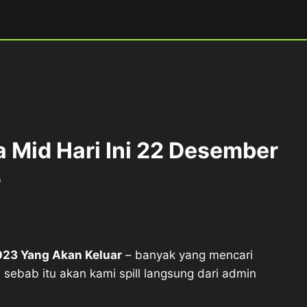
 Mid Hari Ini 22 Desember
r
023 Yang Akan Keluar
– banyak yang mencari
 sebab itu akan kami spill langsung dari admin