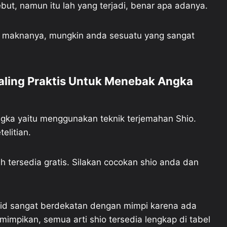
ut, namun itu lah yang terjadi, benar apa adanya.
i maknanya, mungkin anda sesuatu yang sangat
Paling Praktis Untuk Menebak Angka
ngka yaitu menggunakan teknik terjemahan Shio.
elitian.
h tersedia gratis. Silakan cocokan shio anda dan
Mid sangat berdekatan dengan mimpi karena ada
mpikan, semua arti shio tersedia lengkap di tabel