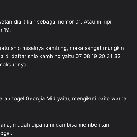
setan diartikan sebagai nomor 01. Atau mimpi
h 19.
 satu shio misalnya kambing, maka sangat mungkin
a di daftar shio kambing yaitu 07 08 19 20 31 32
 maksudnya.
ran togel Georgia Mid yaitu, mengikuti paito warna
rhana, mudah dipahami dan bisa memberikan
ogel.