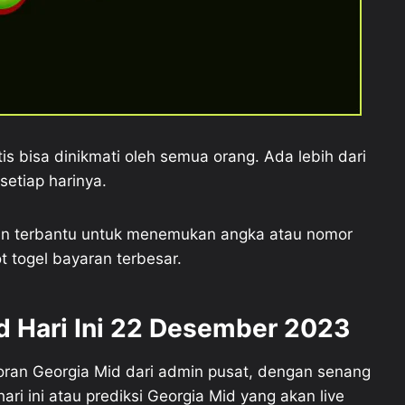
is bisa dinikmati oleh semua orang. Ada lebih dari
setiap harinya.
kan terbantu untuk menemukan angka atau nomor
 togel bayaran terbesar.
d Hari Ini 22 Desember 2023
oran Georgia Mid dari admin pusat, dengan senang
ri ini atau prediksi Georgia Mid yang akan live