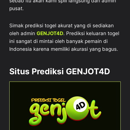
sebab itu akan kami spill langsung dari admin
pusat.
Simak prediksi togel akurat yang di sediakan
oleh admin
GENJOT4D
. Prediksi keluaran togel
ini sangat di mintai oleh banyak pemain di
Indonesia karena memiliki akurasi yang bagus.
Situs Prediksi GENJOT4D