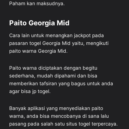
Paham kan maksudnya.
Paito Georgia Mid
Cara lain untuk menangkan jackpot pada
pasaran togel Georgia Mid yaitu, mengikuti
paito warna Georgia Mid.
Paito warna diciptakan dengan begitu
sederhana, mudah dipahami dan bisa
memberikan tafsiran yang bagus untuk anda
agar bisa jp togel.
Banyak aplikasi yang menyediakan paito
warna, anda bisa mencobanya di sana lalu
pasang pada salah satu situs togel terpercaya.