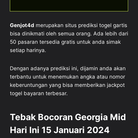
Genjot4d
merupakan situs prediksi togel gartis
bisa dinikmati oleh semua orang. Ada lebih dari
50 pasaran tersedia gratis untuk anda simak
setiap harinya.
Dengan adanya prediksi ini, dijamin anda akan
terbantu untuk menemukan angka atau nomor
keberuntungan yang bisa memberikan jackpot
togel bayaran terbesar.
Tebak Bocoran Georgia Mid
Hari Ini 15 Januari 2024