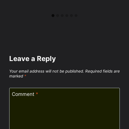
Leave a Reply
Your email address will not be published.
Required fields are
marked
*
Comment
*