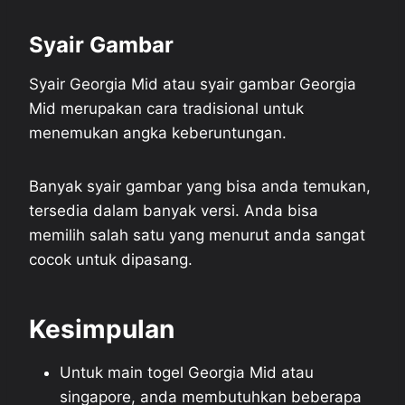
Syair Gambar
Syair Georgia Mid atau syair gambar Georgia
Mid merupakan cara tradisional untuk
menemukan angka keberuntungan.
Banyak syair gambar yang bisa anda temukan,
tersedia dalam banyak versi. Anda bisa
memilih salah satu yang menurut anda sangat
cocok untuk dipasang.
Kesimpulan
Untuk main togel Georgia Mid atau
singapore, anda membutuhkan beberapa