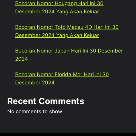
Bocoran Nomor Hougang Hari Ini 30
Desember 2024 Yang Akan Keluar
Bocoran Nomor Toto Macau 4D Hari Ini 30
Desember 2024 Yang Akan Keluar
Bocoran Nomor Japan Hari Ini 30 Desember
2024
Bocoran Nomor Florida Mor Hari Ini 30
Desember 2024
Recent Comments
No comments to show.