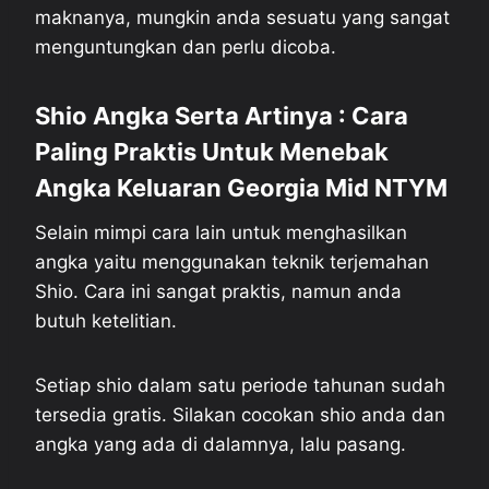
maknanya, mungkin anda sesuatu yang sangat
menguntungkan dan perlu dicoba.
Shio Angka Serta Artinya : Cara
Paling Praktis Untuk Menebak
Angka Keluaran Georgia Mid NTYM
Selain mimpi cara lain untuk menghasilkan
angka yaitu menggunakan teknik terjemahan
Shio. Cara ini sangat praktis, namun anda
butuh ketelitian.
Setiap shio dalam satu periode tahunan sudah
tersedia gratis. Silakan cocokan shio anda dan
angka yang ada di dalamnya, lalu pasang.