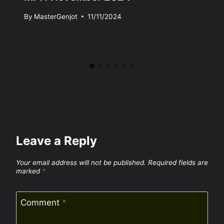
By
MasterGenjot
11/11/2024
Leave a Reply
Your email address will not be published.
Required fields are
marked
*
Comment
*