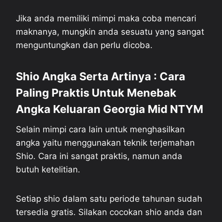
Jika anda memiliki mimpi maka coba mencari
maknanya, mungkin anda sesuatu yang sangat
menguntungkan dan perlu dicoba.
Shio Angka Serta Artinya : Cara
Paling Praktis Untuk Menebak
Angka Keluaran Georgia Mid NTYM
Selain mimpi cara lain untuk menghasilkan
angka yaitu menggunakan teknik terjemahan
Shio. Cara ini sangat praktis, namun anda
butuh ketelitian.
Setiap shio dalam satu periode tahunan sudah
tersedia gratis. Silakan cocokan shio anda dan