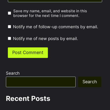
Save my name, email, and website in this
browser for the next time I comment.
Notify me of follow-up comments by email.
Notify me of new posts by email.
Search
Search
Recent Posts