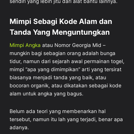
sendiri yang lebih jitu dari alat bantu lainnya.
Mimpi Sebagi Kode Alam dan
Tanda Yang Menguntungkan
Mimpi Angka
atau Nomor Georgia Mid –
mungkin bagi sebagian orang adalah bunga
tidur, namun dari sejarah awal permainan togel,
mimpi “apa yang dimimpikan” arti yang tersirat
biasanya menjadi tanda yang baik, atau
bocoran organik, atau dikatakan sebagai kode
alam untuk angka yang bagus.
Belum ada teori yang membenarkan hal
tersebut, namun itu lah yang terjadi, benar apa
adanya.