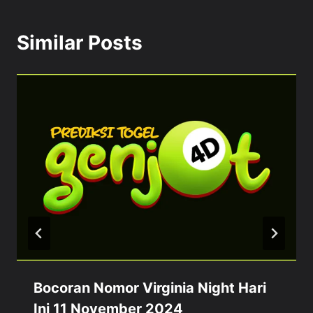
Similar Posts
Bocoran Nomor Virginia Night Hari
Ini 11 November 2024