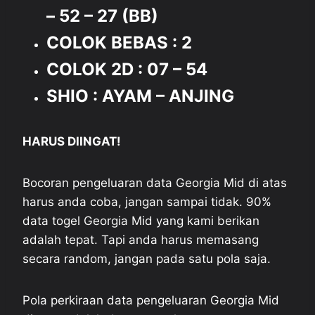
– 52 – 27 (BB)
COLOK BEBAS : 2
COLOK 2D : 07 – 54
SHIO : AYAM – ANJING
HARUS DIINGAT!
Bocoran pengeluaran data Georgia Mid di atas
harus anda coba, jangan sampai tidak. 90%
data togel Georgia Mid yang kami berikan
adalah tepat. Tapi anda harus memasang
secara random, jangan pada satu pola saja.
Pola perkiraan data pengeluaran Georgia Mid