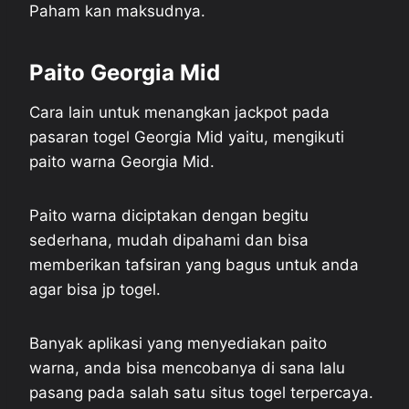
Paham kan maksudnya.
Paito Georgia Mid
Cara lain untuk menangkan jackpot pada
pasaran togel Georgia Mid yaitu, mengikuti
paito warna Georgia Mid.
Paito warna diciptakan dengan begitu
sederhana, mudah dipahami dan bisa
memberikan tafsiran yang bagus untuk anda
agar bisa jp togel.
Banyak aplikasi yang menyediakan paito
warna, anda bisa mencobanya di sana lalu
pasang pada salah satu situs togel terpercaya.