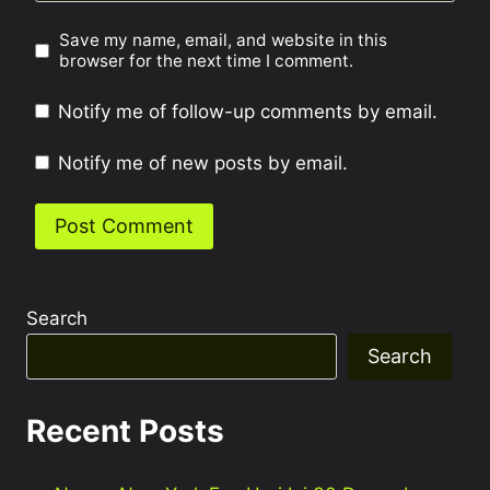
Save my name, email, and website in this
browser for the next time I comment.
Notify me of follow-up comments by email.
Notify me of new posts by email.
Search
Search
Recent Posts