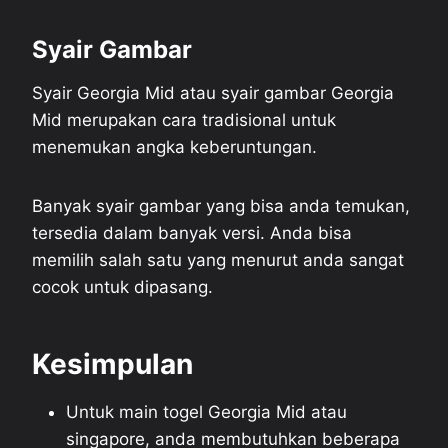
Syair Gambar
Syair Georgia Mid atau syair gambar Georgia
Mid merupakan cara tradisional untuk
menemukan angka keberuntungan.
Banyak syair gambar yang bisa anda temukan,
tersedia dalam banyak versi. Anda bisa
memilih salah satu yang menurut anda sangat
cocok untuk dipasang.
Kesimpulan
Untuk main togel Georgia Mid atau
singapore, anda membutuhkan beberapa