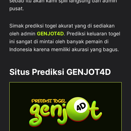
sebab itu akan kami spill langsung dari admin
pusat.
Simak prediksi togel akurat yang di sediakan
oleh admin
GENJOT4D
. Prediksi keluaran togel
ini sangat di mintai oleh banyak pemain di
Indonesia karena memiliki akurasi yang bagus.
Situs Prediksi GENJOT4D