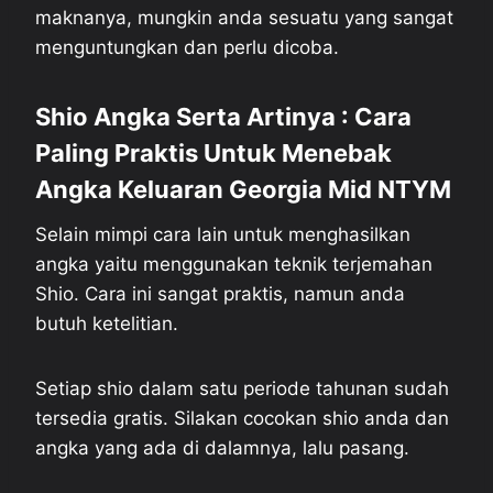
maknanya, mungkin anda sesuatu yang sangat
menguntungkan dan perlu dicoba.
Shio Angka Serta Artinya : Cara
Paling Praktis Untuk Menebak
Angka Keluaran Georgia Mid NTYM
Selain mimpi cara lain untuk menghasilkan
angka yaitu menggunakan teknik terjemahan
Shio. Cara ini sangat praktis, namun anda
butuh ketelitian.
Setiap shio dalam satu periode tahunan sudah
tersedia gratis. Silakan cocokan shio anda dan
angka yang ada di dalamnya, lalu pasang.