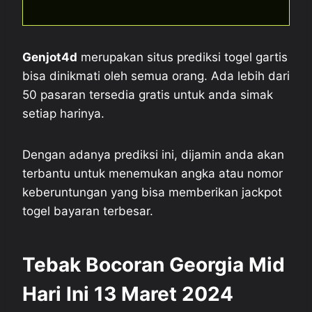
Genjot4d
merupakan situs prediksi togel gartis
bisa dinikmati oleh semua orang. Ada lebih dari
50 pasaran tersedia gratis untuk anda simak
setiap harinya.
Dengan adanya prediksi ini, dijamin anda akan
terbantu untuk menemukan angka atau nomor
keberuntungan yang bisa memberikan jackpot
togel bayaran terbesar.
Tebak Bocoran Georgia Mid
Hari Ini 13 Maret 2024