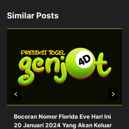
Similar Posts
Bocoran Nomor Florida Eve Hari Ini
20 Januari 2024 Yang Akan Keluar